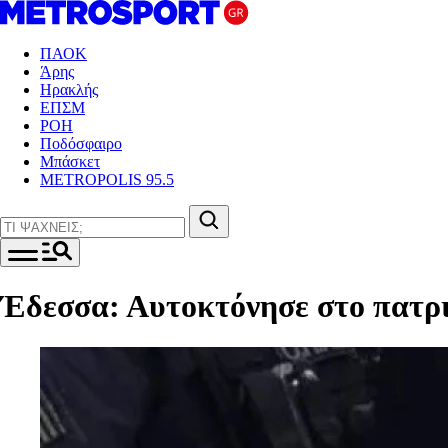
ΠΑΟΚ
Άρης
Ηρακλής
ΕΠΣΜ
ΡΟΗ
Ποδόσφαιρο
Μπάσκετ
METROPOLIS 95.5
Έδεσσα: Αυτοκτόνησε στο πατρι