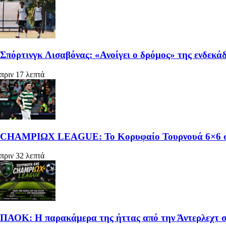
Σπόρτινγκ Λισαβόνας: «Ανοίγει ο δρόμος» της ενδεκά
πριν 17 λεπτά
CHAMPIΩΧ LEAGUE: Το Κορυφαίο Τουρνουά 6×6 στ
πριν 32 λεπτά
ΠΑΟΚ: Η παρακάμερα της ήττας από την Άντερλεχτ 