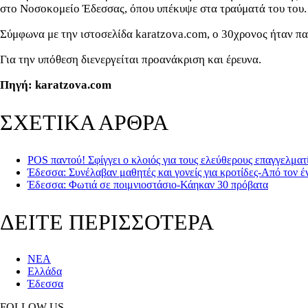
στο Νοσοκομείο Έδεσσας, όπου υπέκυψε στα τραύματά του του.
Σύμφωνα με την ιστοσελίδα karatzova.com, ο 30χρονος ήταν παν
Για την υπόθεση διενεργείται προανάκριση και έρευνα.
Πηγή: karatzova.com
ΣΧΕΤΙΚΑ ΑΡΘΡΑ
POS παντού! Σφίγγει ο κλοιός για τους ελεύθερους επαγγελματ
Έδεσσα: Συνέλαβαν μαθητές και γονείς για κροτίδες-Από τον έ
Έδεσσα: Φωτιά σε ποιμνιοστάσιο-Κάηκαν 30 πρόβατα
ΔΕΙΤΕ ΠΕΡΙΣΣΟΤΕΡΑ
ΝΕΑ
Ελλάδα
Έδεσσα
FOLLOW US