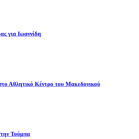
δας για Ιωαννίδη
ο Αθλητικό Κέντρο του Μακεδονικού
στην Τούμπα