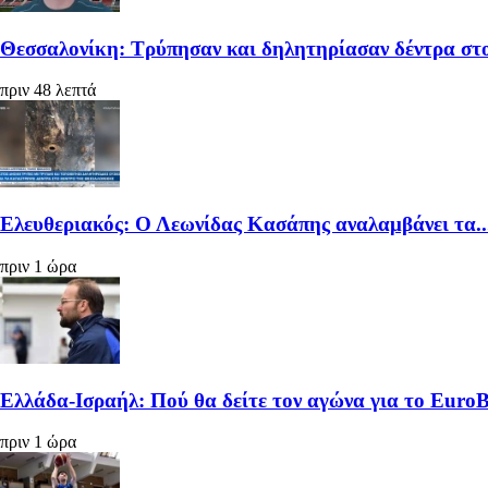
Θεσσαλονίκη: Τρύπησαν και δηλητηρίασαν δέντρα στο
πριν 48 λεπτά
Ελευθεριακός: Ο Λεωνίδας Κασάπης αναλαμβάνει τα..
πριν 1 ώρα
Ελλάδα-Ισραήλ: Πού θα δείτε τον αγώνα για το Euro
πριν 1 ώρα