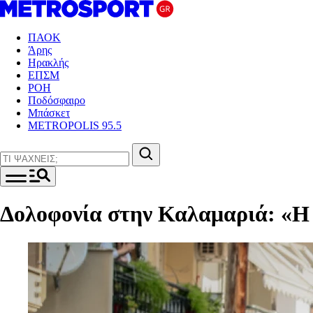
ΠΑΟΚ
Άρης
Ηρακλής
ΕΠΣΜ
ΡΟΗ
Ποδόσφαιρο
Μπάσκετ
METROPOLIS 95.5
Δολοφονία στην Καλαμαριά: «Η 