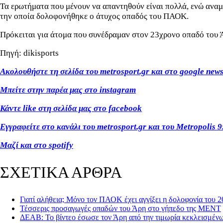
Τα ερωτήματα που μένουν να απαντηθούν είναι πολλά, ενώ αναμ
την οποία δολοφονήθηκε ο άτυχος οπαδός του ΠΑΟΚ.
Πρόκειται για άτομα που συνέδραμαν στον 23χρονο οπαδό του 
Πηγή: dikisports
Ακολουθήστε τη σελίδα του metrosport.gr και στο google new
Μπείτε στην παρέα μας στο instagram
Κάντε like στη σελίδα μας στο facebook
Εγγραφείτε στο κανάλι του metrosport.gr και του Metropolis 9
Μαζί και στο spotify
ΣΧΕΤΙΚΑ ΑΡΘΡΑ
Γιατί αλήθεια; Μόνο τον ΠΑΟΚ έχει αγγίξει η δολοφονία του 2
Τέσσερις προσαγωγές οπαδών του Άρη στο γήπεδο της ΜΕΝΤ
ΔΕΑΒ: Το βίντεο έσωσε τον Άρη από την τιμωρία κεκλεισμέν