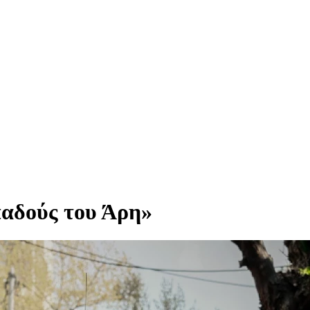
παδούς του Άρη»