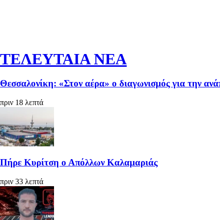
ΤΕΛΕΥΤΑΙΑ ΝΕΑ
Θεσσαλονίκη: «Στον αέρα» ο διαγωνισμός για την αν
πριν 18 λεπτά
Πήρε Κυρίτση ο Απόλλων Καλαμαριάς
πριν 33 λεπτά