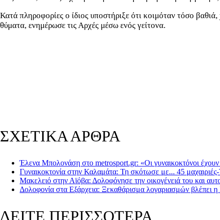
Κατά πληροφορίες ο ίδιος υποστήριξε ότι κοιμόταν τόσο βαθιά, 
θύματα, ενημέρωσε τις Αρχές μέσω ενός γείτονα.
ΣΧΕΤΙΚΑ ΑΡΘΡΑ
Έλενα Μπολονάση στο metrosport.gr: «Οι γυναικοκτόνοι έχουν 
Γυναικοκτονία στην Καλαμάτα: Τη σκότωσε με... 45 μαχαιριές-
Μακελειό στην Αϊόβα: Δολοφόνησε την οικογένειά του και αυτ
Δολοφονία στα Εξάρχεια: Ξεκαθάρισμα λογαριασμών βλέπει 
ΔΕΙΤΕ ΠΕΡΙΣΣΟΤΕΡΑ