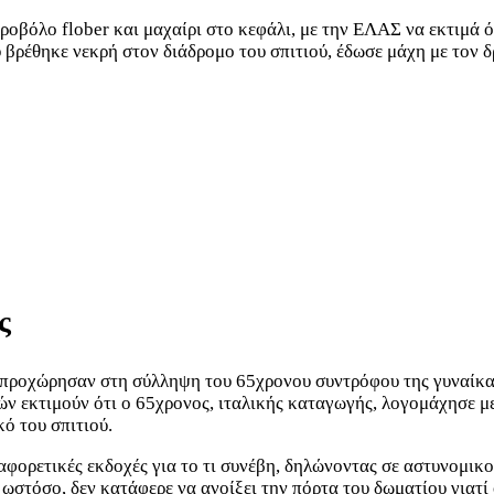
εροβόλο flober και μαχαίρι στο κεφάλι, με την ΕΛΑΣ να εκτιμά 
βρέθηκε νεκρή στον διάδρομο του σπιτιού, έδωσε μάχη με τον δρ
ς
προχώρησαν στη σύλληψη του 65χρονου συντρόφου της γυναίκας,
 εκτιμούν ότι ο 65χρονος, ιταλικής καταγωγής, λογομάχησε με
κό του σπιτιού.
αφορετικές εκδοχές για το τι συνέβη, δηλώνοντας σε αστυνομικο
 ωστόσο, δεν κατάφερε να ανοίξει την πόρτα του δωματίου γιατί