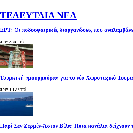
ΤΕΛΕΥΤΑΙΑ ΝΕΑ
ΕΡΤ: Οι ποδοσφαιρικές διοργανώσεις που αναλαμβάνε
πριν 3 λεπτά
Τουρκική «μουρμούρα» για το νέο Χωροταξικό Τουρι
πριν 18 λεπτά
Παρί Σεν Ζερμέν-Άστον Βίλα: Ποια κανάλια δείχνουν 