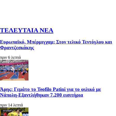
ΤΕΛΕΥΤΑΙΑ ΝΕΑ
Ευρωπαϊκό, Μπέρμιγχαμ: Στον τελικό Τεντόγλου και
Φραντζεσκάκης
πριν 6 λεπτά
Άρης: Γεμάτο το Teofilo Patini για το φιλικό με
Νάπολη-Εξαντλήθηκαν 7.200 εισιτήρια
πριν 14 λεπτά