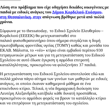
Λύση στο πρόβλημα που είχε οδηγήσει δεκάδες
οικογένειες με
παιδιά με ειδικές ανάγκες του
Δήμου Κορδελιού-Ευόσμου,
στη Θεσσαλονίκη, στην
απόγνωση βρέθηκε μετά από πολλά
χρόνια.
Σύμφωνα με το thessatoday, το Ειδικό Σχολείο
Ελευθερίου –
Κορδελιού (ΕΕΕΕΚ) θα μετεγκατασταθεί στο
παλαιό
φυσιοθεραπευτήριο όπου σήμερα στεγάζεται η δομή
πρωτοβάθμιας φροντίδας υγείας (ΤΟΜΥ) καθώς και μονάδα του
ΕΚΑΒ. Μάλιστα, το «νέο» κτίριο είναι εμβαδού περίπου 930
τετραγωνικών μέτρων και για τη μετεγκατάσταση του Ειδικού
Σχολείου σε αυτό έδωσε έγκριση η αρμόδια επιτροπή
καταλληλότητας, προκειμένου να φιλοξενήσει 37 παιδιά.
Η
μετεγκατάσταση του Ειδικού Σχολείου αποτελούσε εδώ και
πολλά χρόνια
πάγιο αίτημα των γονέων των μαθητών με ειδικές
ανάγκες, οι οποίοι έκαναν καθημερινά μάθημα σε ένα
επικίνδυνο κτίριο. Τελικά, η νέα δημαρχιακή διοίκηση του
Λευτέρη Αλεξανδρίδη κατέβαλε κάθε δυνατή προσπάθεια,
προκειμένου οι αρμόδιοι φορείς να βρουν το κατάλληλο κτίριο
και να επιτρέψουν τη
μετεγκατάσταση του σχολείου.