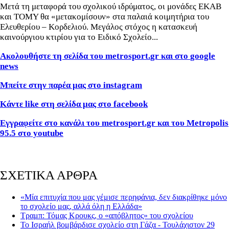
Μετά τη μεταφορά του σχολικού ιδρύματος, οι μονάδες ΕΚΑΒ
και ΤΟΜΥ θα «μετακομίσουν» στα παλαιά κοιμητήρια του
Ελευθερίου – Κορδελιού. Μεγάλος στόχος η κατασκευή
καινούργιου κτιρίου για το Ειδικό Σχολείο...
Ακολουθήστε τη σελίδα του
metrosport
.
gr
και στο
google
news
Μπείτε στην παρέα μας στο
instagram
Κάντε
like
στη σελίδα μας στο
facebook
Εγγραφείτε στο κανάλι του metrosport.gr και του Metropolis
95.5 στο youtube
ΣΧΕΤΙΚΑ ΑΡΘΡΑ
«Μία επιτυχία που μας γέμισε περηφάνια, δεν διακρίθηκε μόνο
το σχολείο μας, αλλά όλη η Ελλάδα»
Τραμπ: Τόμας Κρουκς, ο «απόβλητος» του σχολείου
Το Ισραήλ βομβάρδισε σχολείο στη Γάζα - Τουλάχιστον 29