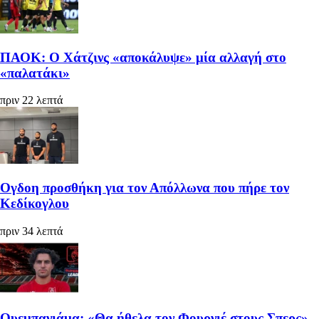
ΠΑΟΚ: Ο Χάτζινς «αποκάλυψε» μία αλλαγή στο
«παλατάκι»
πριν 22 λεπτά
Ογδοη προσθήκη για τον Απόλλωνα που πήρε τον
Κεδίκογλου
πριν 34 λεπτά
Ουεμπανιάμα: «Θα ήθελα τον Φουρνιέ στους Σπερς»