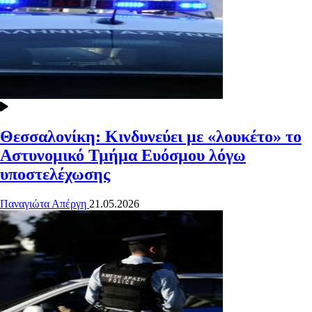
Θεσσαλονίκη: Κινδυνεύει με «λουκέτο» το
Αστυνομικό Τμήμα Ευόσμου λόγω
υποστελέχωσης
Παναγιώτα Απέργη
21.05.2026