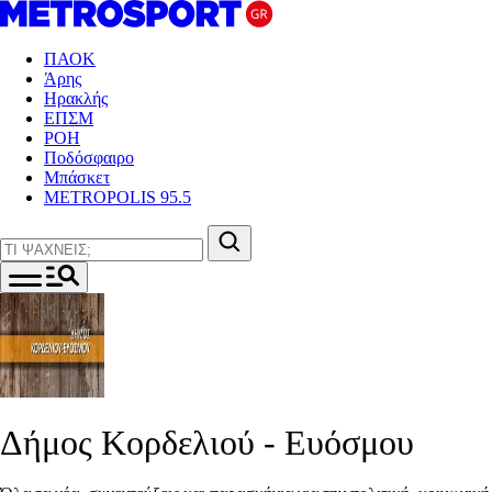
ΠΑΟΚ
Άρης
Ηρακλής
ΕΠΣΜ
ΡΟΗ
Ποδόσφαιρο
Μπάσκετ
METROPOLIS 95.5
Δήμος Κορδελιού - Ευόσμου