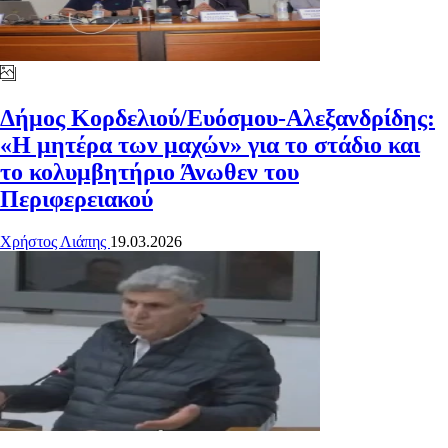
Δήμος Κορδελιού/Ευόσμου-Αλεξανδρίδης:
«Η μητέρα των μαχών» για το στάδιο και
το κολυμβητήριο Άνωθεν του
Περιφερειακού
Χρήστος Λιάπης
19.03.2026