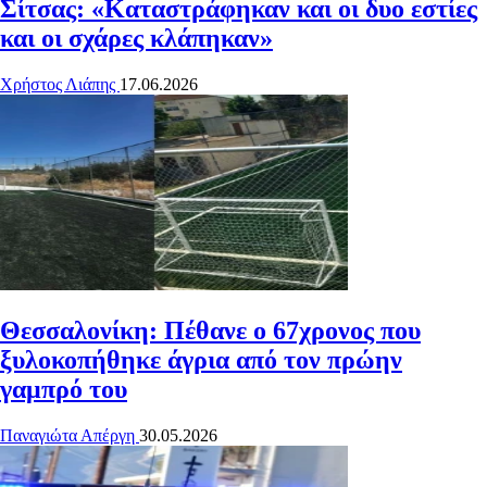
Σίτσας: «Καταστράφηκαν και οι δυο εστίες
και οι σχάρες κλάπηκαν»
Χρήστος Λιάπης
17.06.2026
Θεσσαλονίκη: Πέθανε ο 67χρονος που
ξυλοκοπήθηκε άγρια από τον πρώην
γαμπρό του
Παναγιώτα Απέργη
30.05.2026