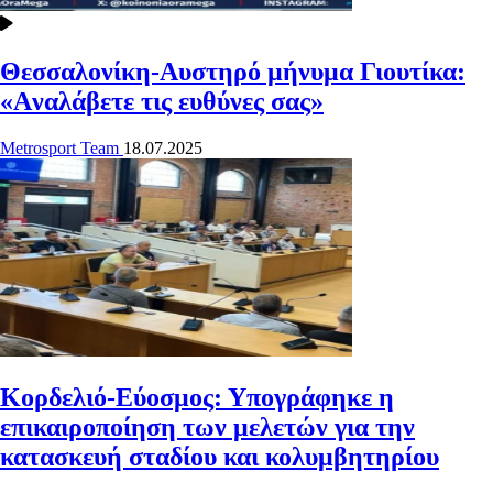
Θεσσαλονίκη-Αυστηρό μήνυμα Γιουτίκα:
«Aναλάβετε τις ευθύνες σας»
Metrosport Team
18.07.2025
Κορδελιό-Εύοσμος: Υπογράφηκε η
επικαιροποίηση των μελετών για την
κατασκευή σταδίου και κολυμβητηρίου