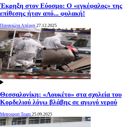
Έκρηξη στον Εύοσμο: Ο «εγκέφαλος» της
επίθεσης ήταν από... φυλακή!
Παναγιώτα Απέργη
27.12.2025
Θεσσαλονίκη: «Λουκέτο» στα σχολεία του
Κορδελιού λόγω βλάβης σε αγωγό νερού
Metrosport Team
25.09.2025