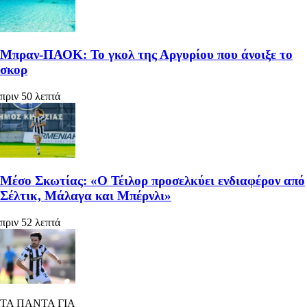
Μπραν-ΠΑΟΚ: Το γκολ της Αργυρίου που άνοιξε το
σκορ
πριν 50 λεπτά
Μέσο Σκωτίας: «Ο Τέιλορ προσελκύει ενδιαφέρον από
Σέλτικ, Μάλαγα και Μπέρνλι»
πριν 52 λεπτά
ΤΑ ΠΑΝΤΑ ΓΙΑ