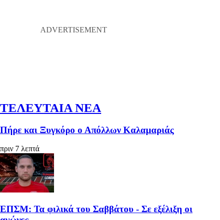
ΤΕΛΕΥΤΑΙΑ ΝΕΑ
Πήρε και Ξυγκόρο ο Απόλλων Καλαμαριάς
πριν 7 λεπτά
ΕΠΣΜ: Τα φιλικά του Σαββάτου - Σε εξέλιξη οι
αγώνες