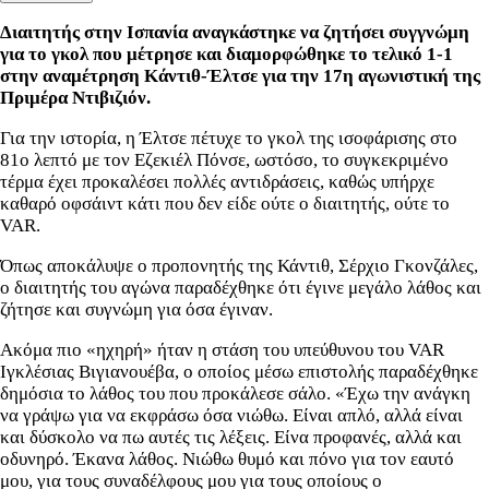
Διαιτητής στην Ισπανία αναγκάστηκε να ζητήσει συγγνώμη
για το γκολ που μέτρησε και διαμορφώθηκε το τελικό 1-1
στην αναμέτρηση Κάντιθ-Έλτσε για την 17η αγωνιστική της
Πριμέρα Ντιβιζιόν.
Για την ιστορία, η Έλτσε πέτυχε το γκολ της ισοφάρισης στο
81ο λεπτό με τον Εζεκιέλ Πόνσε, ωστόσο, το συγκεκριμένο
τέρμα έχει προκαλέσει πολλές αντιδράσεις, καθώς υπήρχε
καθαρό οφσάιντ κάτι που δεν είδε ούτε ο διαιτητής, ούτε το
VAR.
Όπως αποκάλυψε ο προπονητής της Κάντιθ, Σέρχιο Γκονζάλες,
ο διαιτητής του αγώνα παραδέχθηκε ότι έγινε μεγάλο λάθος και
ζήτησε και συγνώμη για όσα έγιναν.
Ακόμα πιο «ηχηρή» ήταν η στάση του υπεύθυνου του VAR
Ιγκλέσιας Βιγιανουέβα, ο οποίος μέσω επιστολής παραδέχθηκε
δημόσια το λάθος του που προκάλεσε σάλο. «Έχω την ανάγκη
να γράψω για να εκφράσω όσα νιώθω. Είναι απλό, αλλά είναι
και δύσκολο να πω αυτές τις λέξεις. Είνα προφανές, αλλά και
οδυνηρό. Έκανα λάθος. Νιώθω θυμό και πόνο για τον εαυτό
μου, για τους συναδέλφους μου για τους οποίους ο