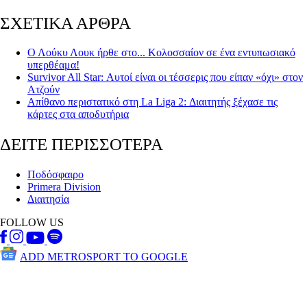
ΣΧΕΤΙΚΑ ΑΡΘΡΑ
Ο Λούκυ Λουκ ήρθε στο... Κολοσσαίον σε ένα εντυπωσιακό
υπερθέαμα!
Survivor All Star: Αυτοί είναι οι τέσσερις που είπαν «όχι» στον
Ατζούν
Απίθανο περιστατικό στη La Liga 2: Διαιτητής ξέχασε τις
κάρτες στα αποδυτήρια
ΔΕΙΤΕ ΠΕΡΙΣΣΟΤΕΡΑ
Ποδόσφαιρο
Primera Division
Διαιτησία
FOLLOW US
ADD METROSPORT TO GOOGLE