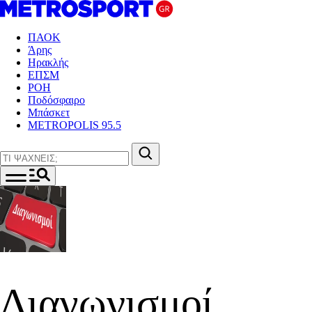
ΠΑΟΚ
Άρης
Ηρακλής
ΕΠΣΜ
ΡΟΗ
Ποδόσφαιρο
Μπάσκετ
METROPOLIS 95.5
Διαγωνισμοί