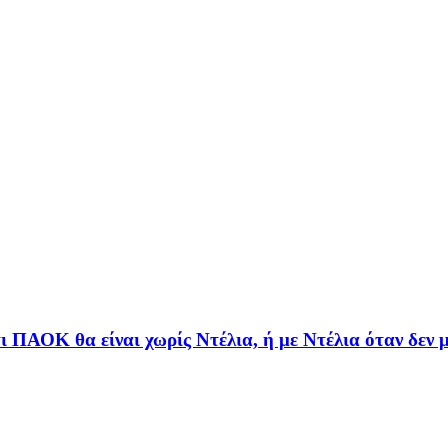
τι ΠΑΟΚ θα είναι χωρίς Ντέλια, ή με Ντέλια όταν δεν μ