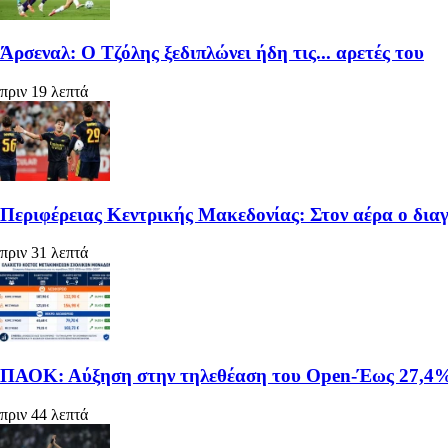
Άρσεναλ: Ο Τζόλης ξεδιπλώνει ήδη τις... αρετές του
πριν 19 λεπτά
Περιφέρειας Κεντρικής Μακεδονίας: Στον αέρα ο διαγ
πριν 31 λεπτά
ΠΑΟΚ: Αύξηση στην τηλεθέαση του Open-Έως 27,4% 
πριν 44 λεπτά