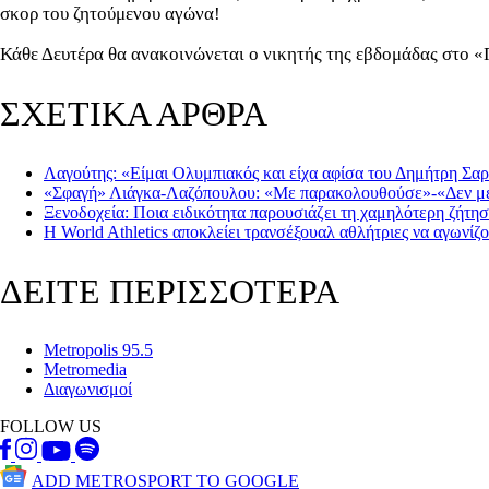
σκορ του ζητούμενου αγώνα!
Κάθε Δευτέρα θα ανακοινώνεται ο νικητής της εβδομάδας στο «
ΣΧΕΤΙΚΑ ΑΡΘΡΑ
Λαγούτης: «Είμαι Ολυμπιακός και είχα αφίσα του Δημήτρη Σα
«Σφαγή» Λιάγκα-Λαζόπουλου: «Με παρακολουθούσε»-«Δεν με ε
Ξενοδοχεία: Ποια ειδικότητα παρουσιάζει τη χαμηλότερη ζήτη
Η World Athletics αποκλείει τρανσέξουαλ αθλήτριες να αγωνίζ
ΔΕΙΤΕ ΠΕΡΙΣΣΟΤΕΡΑ
Metropolis 95.5
Metromedia
Διαγωνισμοί
FOLLOW US
ADD METROSPORT TO GOOGLE