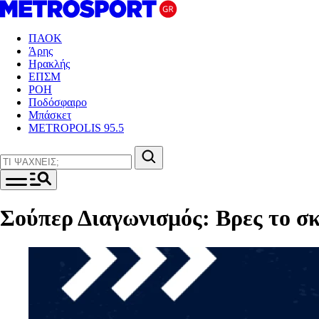
ΠΑΟΚ
Άρης
Ηρακλής
ΕΠΣΜ
ΡΟΗ
Ποδόσφαιρο
Μπάσκετ
METROPOLIS 95.5
Σούπερ Διαγωνισμός: Βρες το σ