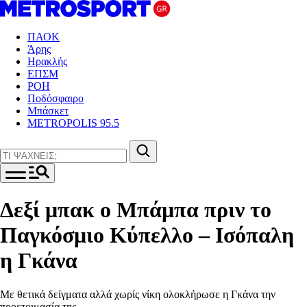
ΠΑΟΚ
Άρης
Ηρακλής
ΕΠΣΜ
ΡΟΗ
Ποδόσφαιρο
Μπάσκετ
METROPOLIS 95.5
Δεξί μπακ ο Μπάμπα πριν το
Παγκόσμιο Κύπελλο – Ισόπαλη
η Γκάνα
Με θετικά δείγματα αλλά χωρίς νίκη ολοκλήρωσε η Γκάνα την
προετοιμασία της