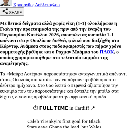
Χρύσανθος Δοβλέτογλου
SHARE
Με θετικά δείγματα αλλά χωρίς νίκη (1-1) ολοκλήρωσε η
Γκάνα την προετοιμασία της πριν από την έναρξη του
Παγκοσμίου Κυπέλλου 2026, αποσπώντας ισοπαλία 1-1
απέναντι στην Ουαλία σε διεθνές φιλικό που διεξήχθη στο
Κάρντιφ. Ανάμεσα στους ποδοσφαιριστές που πήραν χρόνο
συμμετοχής βρέθηκε και ο Ράχμαν Μπάμπα του
ΠΑΟΚ
, ο
οποίος χρησιμοποιήθηκε στο τελευταίο κομμάτι της
αναμέτρησης.
Τα «Μαύρα Αστέρια» παρουσιάστηκαν ανταγωνιστικά απέναντι
στους Ουαλούς και κατάφεραν να πάρουν προβάδισμα στο
δεύτερο ημίχρονο. Στο 66ο λεπτό ο
Γιρενκί
αξιοποίησε την
ευκαιρία που του παρουσιάστηκε και έστειλε την μπάλα στα
δίχτυα, δίνοντας προβάδισμα στην αφρικανική ομάδα.
⏱️ 𝗙𝗨𝗟𝗟 𝗧𝗜𝗠𝗘 in Cardiff 📍
Caleb Yirenkyi’s first goal for Black
Stars gave Ghana the lead, but Wales