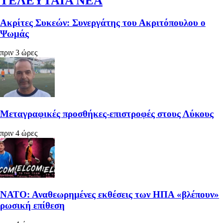
ΤΕΛΕΥΤΑΙΑ ΝΕΑ
Ακρίτες Συκεών: Συνεργάτης του Ακριτόπουλου ο
Ψωμάς
πριν 3 ώρες
Μεταγραφικές προσθήκες-επιστροφές στους Λύκους
πριν 4 ώρες
ΝΑΤΟ: Αναθεωρημένες εκθέσεις των ΗΠΑ «βλέπουν»
ρωσική επίθεση