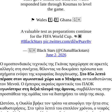
responded late through Koumas to level
the game.
🏴󠁧󠁢󠁷󠁬󠁳󠁿 Wales 1️⃣-1️⃣ Ghana 🇬🇭
A valuable test as preparations continue
for the FIFA World Cup. 👊🏾
#BlackStars
pic.twitter.com/dilwPsav8v
— 🇬🇭 Black Stars (@GhanaBlackstars)
June 2, 2026
Ο ομοσπονδιακός τεχνικός της Γκάνας προχώρησε σε αρκετές
αλλαγές στη συνέχεια, θέλοντας να δοκιμάσει πρόσωπα και
σχήματα ενόψει της κορυφαίας διοργάνωσης.
Στο 85ο λεπτό
πέρασε στον αγωνιστικό χώρο και ο Μπάμπα
, αντικαθιστώντας
τον Μενσά. Ο έμπειρος ακραίος αμυντικός του ΠΑΟΚ
α
γωνίστηκε στη δεξιά πλευρά της άμυνας,
συμβάλλοντας στην
προσπάθεια της ομάδας του να διατηρήσει το υπέρ της σκορ.
Ωστόσο, η Ουαλία βρήκε τον τρόπο να αποφύγει την ήττα στις
καθυστερήσεις. Στο τρίτο λεπτό του επιπλέον χρόνου, ο νεαρός