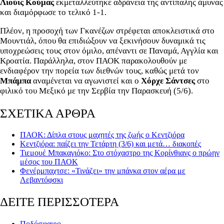
Λιούις Κούμας
εκμεταλλεύτηκε αδράνεια της αντίπαλης άμυνας
και διαμόρφωσε το τελικό 1-1.
Πλέον, η προσοχή των Γκανέζων στρέφεται αποκλειστικά στο
Μουντιάλ, όπου θα επιδιώξουν να ξεκινήσουν δυναμικά τις
υποχρεώσεις τους στον όμιλο, απέναντι σε Παναμά, Αγγλία και
Κροατία. Παράλληλα, στον ΠΑΟΚ παρακολουθούν με
ενδιαφέρον την πορεία των διεθνών τους, καθώς μετά τον
Μπάμπα
αναμένεται να αγωνιστεί και ο
Χόρχε Σάντσες
στο
φιλικό του Μεξικό με την Σερβία την Παρασκευή (5/6).
ΣΧΕΤΙΚΑ ΑΡΘΡΑ
ΠΑΟΚ: Δίπλα στους μαχητές της ζωής ο Κεντζιόρα
Κεντζιόρα: παίζει την Τετάρτη (3/6) και μετά… διακοπές
Τιεμουέ Μπακαγιόκο: Στο στόχαστρο της Κορίνθιανς ο πρώην
μέσος του ΠΑΟΚ
Φενέρμπαχτσε: «Τινάζει» την μπάνκα στον αέρα με
Λεβαντόφσκι
ΔΕΙΤΕ ΠΕΡΙΣΣΟΤΕΡΑ
Ποδόσφαιρο