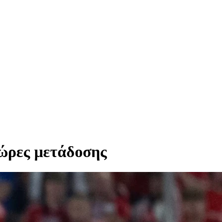
ώρες μετάδοσης