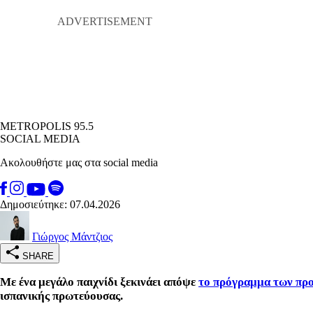
METROPOLIS 95.5
SOCIAL MEDIA
Ακολουθήστε μας στα social media
Δημοσιεύτηκε: 07.04.2026
Γιώργος Μάντζιος
SHARE
Με ένα μεγάλο παιχνίδι ξεκινάει απόψε
το πρόγραμμα των πρ
ισπανικής πρωτεύουσας.