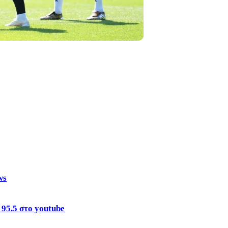
ws
 95.5 στο youtube