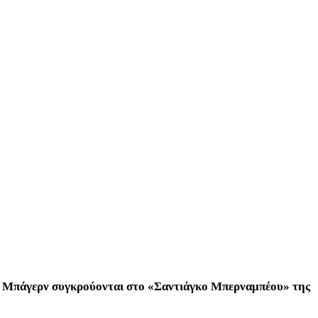
 Μπάγερν συγκρούονται στο «Σαντιάγκο Μπερναμπέου» της