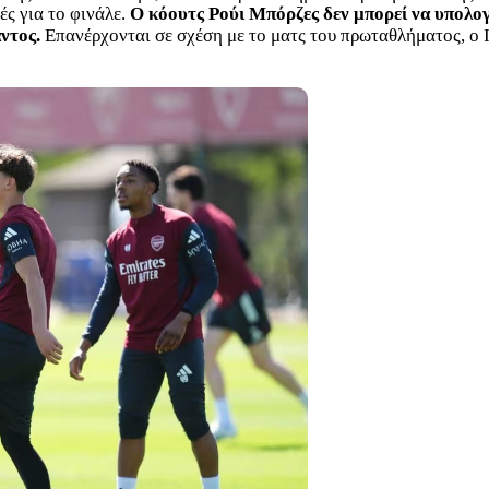
ές για το φινάλε.
Ο κόουτς Ρούι Μπόρζες δεν μπορεί να υπολογ
ντος.
Επανέρχονται σε σχέση με το ματς του πρωταθλήματος, ο