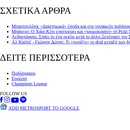
ΣΧΕΤΙΚΑ ΑΡΘΡΑ
Μπαρτσελόνα: «Διαστημικά» έσοδα και στο γυναικείο ποδόσφ
Μπάγερν: Ο Χάρι Κέιν επιστρέφει και «τρομοκρατεί» τη Ρεάλ
Λεβαντόφσκι: Σπάει το ένα ρεκόρ μετά το άλλο-Ξεπέρασε τον 
Αλ Καλίτζ - Γιώργος Δώνης: Τι «χωρίζει» το deal μεταξύ των 
ΔΕΙΤΕ ΠΕΡΙΣΣΟΤΕΡΑ
Ποδόσφαιρο
Ευρώπη
Champions League
FOLLOW US
ADD METROSPORT TO GOOGLE