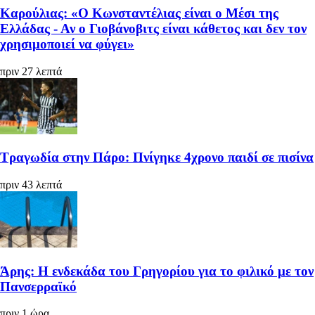
Καρούλιας: «Ο Κωνσταντέλιας είναι ο Μέσι της
Ελλάδας - Αν ο Γιοβάνοβιτς είναι κάθετος και δεν τον
χρησιμοποιεί να φύγει»
πριν 27 λεπτά
Τραγωδία στην Πάρο: Πνίγηκε 4χρονο παιδί σε πισίνα
πριν 43 λεπτά
Άρης: Η ενδεκάδα του Γρηγορίου για το φιλικό με τον
Πανσερραϊκό
πριν 1 ώρα