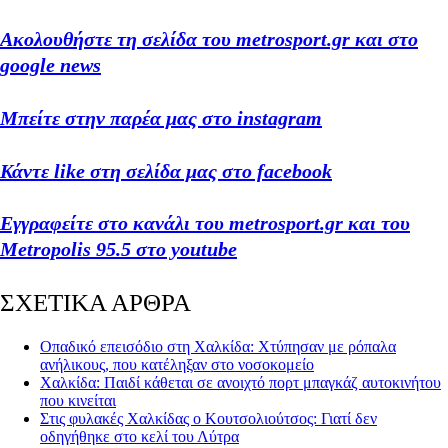
Ακολουθήστε τη σελίδα του metrosport.gr και στο
google news
Μπείτε στην παρέα μας στο instagram
Κάντε like στη σελίδα μας στο facebook
Εγγραφείτε στο κανάλι του metrosport.gr και του
Metropolis 95.5 στο youtube
ΣΧΕΤΙΚΑ ΑΡΘΡΑ
Οπαδικό επεισόδιο στη Χαλκίδα: Χτύπησαν με ρόπαλα
ανήλικους, που κατέληξαν στο νοσοκομείο
Χαλκίδα: Παιδί κάθεται σε ανοιχτό πορτ μπαγκάζ αυτοκινήτου
που κινείται
Στις φυλακές Χαλκίδας ο Κουτσολιούτσος: Γιατί δεν
οδηγήθηκε στο κελί του Λύτρα