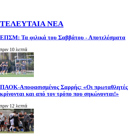
ΤΕΛΕΥΤΑΙΑ ΝΕΑ
ΕΠΣΜ: Τα φιλικά του Σαββάτου - Αποτελέσματα
πριν 10 λεπτά
ΠΑΟΚ-Αποφασισμένος Σαρρής: «Οι πρωταθλητές
κρίνονται και από τον τρόπο που σηκώνονται!»
πριν 12 λεπτά