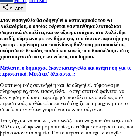
Metrosport Team
SHARE
Στον εισαγγελέα θα οδηγηθεί ο αστυνομικός του ΑΤ
Χαλανδρίου, ο οποίος φέρεται να επιτέθηκε λεκτικά και
σωματικά σε πολίτες και σε αξιωματούχους στο Χαλάνδρι
επειδή, σύμφωνα με τον δήμαρχο, του έκαναν παρατήρηση
για την παράνομη και επικίνδυνη διέλευση μοτοσυκλέτας
ανάμεσα σε δεκάδες παιδιά και γονείς που διασκέδαζαν στις
χριστουγεννιάτικες εκδηλώσεις του δήμου.
Μάλιστα, ο δήμαρχος έκανε καταγγελία και ανάρτηση για το
περιστατικό. Μετά απ' όλα αυτά...;
Ο αστυνομικός συνελήφθη και θα οδηγηθεί, σύμφωνα με
πληροφορίες, στον εισαγγελέα. Το περιστατικό φαίνεται να
ξεκίνησε μετά από παρατήρηση που δέχτηκε ο άνδρας από
περαστικούς, καθώς φέρεται να διέσχιζε με τη μηχανή του το
σημείο που γινόταν γιορτή για τα Χριστούγεννα.
Τότε, άρχισε να απειλεί, να φωνάζει και να χαιρετάει ναζιστικά.
Μάλιστα, σύμφωνα με μαρτυρίες, επιτέθηκε σε περαστικούς που
βρίσκονταν στο σημείο. Για το περιστατικό έχει διαταχθεί