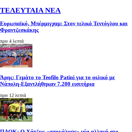
ΤΕΛΕΥΤΑΙΑ ΝΕΑ
Ευρωπαϊκό, Μπέρμιγχαμ: Στον τελικό Τεντόγλου και
Φραντζεσκάκης
πριν 4 λεπτά
Άρης: Γεμάτο το Teofilo Patini για το φιλικό με
Νάπολη-Εξαντλήθηκαν 7.200 εισιτήρια
πριν 12 λεπτά
ΠΑΟΚ: Ο Χάτζινς «αποκάλυψε» μία αλλαγή στο