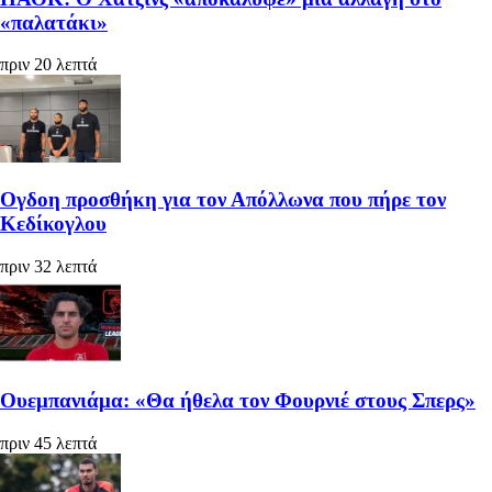
«παλατάκι»
πριν 20 λεπτά
Ογδοη προσθήκη για τον Απόλλωνα που πήρε τον
Κεδίκογλου
πριν 32 λεπτά
Ουεμπανιάμα: «Θα ήθελα τον Φουρνιέ στους Σπερς»
πριν 45 λεπτά