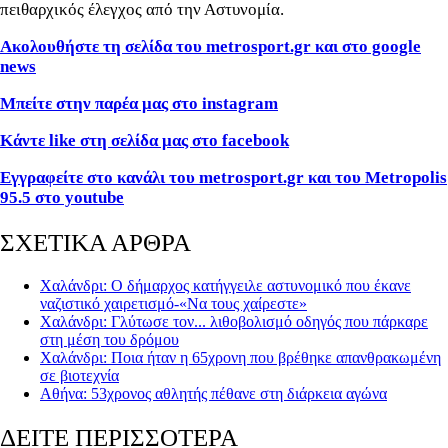
πειθαρχικός έλεγχος από την Αστυνομία.
Ακολουθήστε τη σελίδα του metrosport.gr και στο google
news
Μπείτε στην παρέα μας στο instagram
Κάντε like στη σελίδα μας στο facebook
Εγγραφείτε στο κανάλι του metrosport.gr και του Metropolis
95.5 στο youtube
ΣΧΕΤΙΚΑ ΑΡΘΡΑ
Χαλάνδρι: Ο δήμαρχος κατήγγειλε αστυνομικό που έκανε
ναζιστικό χαιρετισμό-«Να τους χαίρεστε»
Χαλάνδρι: Γλύτωσε τον... λιθοβολισμό οδηγός που πάρκαρε
στη μέση του δρόμου
Χαλάνδρι: Ποια ήταν η 65χρονη που βρέθηκε απανθρακωμένη
σε βιοτεχνία
Αθήνα: 53χρονος αθλητής πέθανε στη διάρκεια αγώνα
ΔΕΙΤΕ ΠΕΡΙΣΣΟΤΕΡΑ