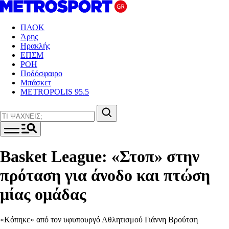
ΠΑΟΚ
Άρης
Ηρακλής
ΕΠΣΜ
ΡΟΗ
Ποδόσφαιρο
Μπάσκετ
METROPOLIS 95.5
Basket League: «Στοπ» στην
πρόταση για άνοδο και πτώση
μίας ομάδας
«Κόπηκε» από τον υφυπουργό Αθλητισμού Γιάννη Βρούτση