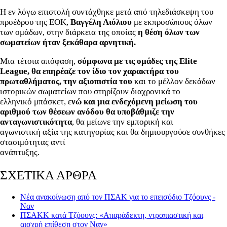
Η εν λόγω επιστολή συντάχθηκε μετά από τηλεδιάσκεψη του
προέδρου της ΕΟΚ,
Βαγγέλη Λιόλιου
με εκπροσώπους όλων
των ομάδων, στην διάρκεια της οποίας
η θέση όλων των
σωματείων ήταν ξεκάθαρα αρνητική.
Μια τέτοια απόφαση,
σύμφωνα με τις ομάδες της Elite
League, θα επηρέαζε τον ίδιο τον χαρακτήρα του
πρωταθλήματος, την αξιοπιστία του
και το μέλλον δεκάδων
ιστορικών σωματείων που στηρίζουν διαχρονικά το
ελληνικό μπάσκετ, ε
νώ και μια ενδεχόμενη μείωση του
αριθμού των θέσεων ανόδου θα υποβάθμιζε την
ανταγωνιστικότητα
, θα μείωνε την εμπορική και
αγωνιστική αξία της κατηγορίας και θα δημιουργούσε συνθήκες
στασιμότητας αντί
ανάπτυξης.
ΣΧΕΤΙΚΑ ΑΡΘΡΑ
Νέα ανακοίνωση από τον ΠΣΑΚ για το επεισόδιο Τζόουνς -
Ναν
ΠΣΑΚΚ κατά Τζόουνς: «Απαράδεκτη, ντροπιαστική και
αισχρή επίθεση στον Ναν»