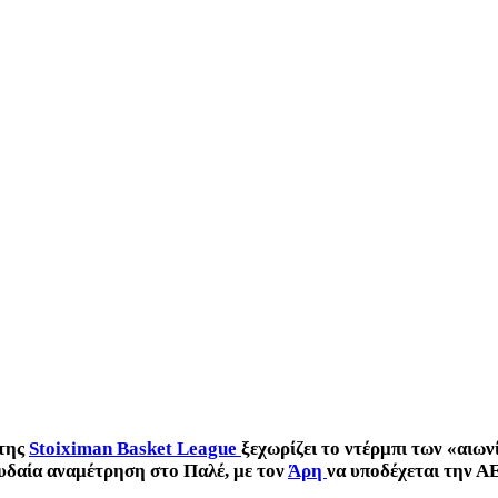
 της
Stoiximan Basket League
ξεχωρίζει το ντέρμπι των «αιω
ουδαία αναμέτρηση στο Παλέ, με τον
Άρη
να υποδέχεται την Α