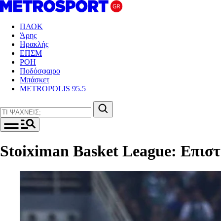
ΠΑΟΚ
Άρης
Ηρακλής
ΕΠΣΜ
ΡΟΗ
Ποδόσφαιρο
Μπάσκετ
METROPOLIS 95.5
Stoiximan Basket League: Επισ