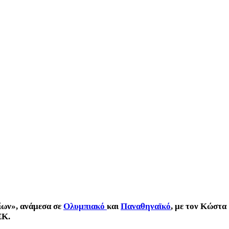
νίων», ανάμεσα σε
Ολυμπιακό
και
Παναθηναϊκό
, με τον Κώστα
ΕΚ.