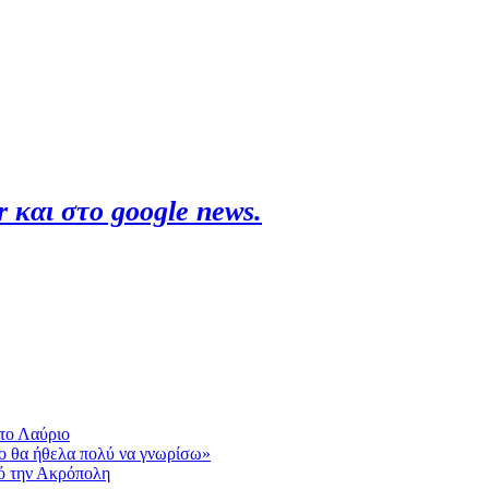
 και στο google news.
το Λαύριο
ίο θα ήθελα πολύ να γνωρίσω»
πό την Ακρόπολη