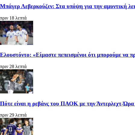
Μπάγερ Λεβερκούζεν: Στα υπόψη για την αμυντική λε
πριν 18 λεπτά
Ελουστόντο: «Είμαστε πεπεισμένοι ότι μπορούμε να 
πριν 28 λεπτά
Πότε είναι η ρεβάνς του ΠΑΟΚ με την Άντερλεχτ-Ώρα
πριν 29 λεπτά