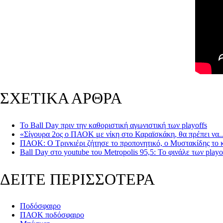
ΣΧΕΤΙΚΑ ΑΡΘΡΑ
Το Ball Day πριν την καθοριστική αγωνιστική των playoffs
«Σίγουρα 2ος ο ΠΑΟΚ με νίκη στο Καραϊσκάκη, θα πρέπει να...
ΠΑΟΚ: Ο Τρινκιέρι ζήτησε το προπονητικό, ο Μυστακίδης το κ
Ball Day στο youtube του Metropolis 95,5: Το φινάλε των pla
ΔΕΙΤΕ ΠΕΡΙΣΣΟΤΕΡΑ
Ποδόσφαιρο
ΠΑΟΚ ποδόσφαιρο