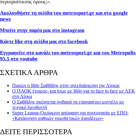
περιοριστικούς όρους;».
Ακολουθήστε τη σελίδα του metrosport.gr και στο google
news
Μπείτε στην παρέα μας στο instagram
Κάντε like στη σελίδα μας στο facebook
Εγγραφείτε στο κανάλι του metrosport.gr και του Metropolis
95.5 στο youtube
ΣΧΕΤΙΚΑ ΑΡΘΡΑ
Παρών ο Ιβάν Σαββίδης στην τηλεδιάσκεψη της Λίγκας
Ο ΠΑΟΚ έτοιμος- και ίσως με Ιβάν-για το face to face με ΑΕΚ
στη Λίγκα
Ο Σαββίδης σκέφτεται σοβαρά να επαναφέρει μοντέλο με
τεχνικό διευθυντή
Super League-Ομόφωνη απόφαση για συνεργασία με ΕΠΟ:
«Κατάργηση σαθρών νομοθετικών διατάξεων»
ΔΕΙΤΕ ΠΕΡΙΣΣΟΤΕΡΑ