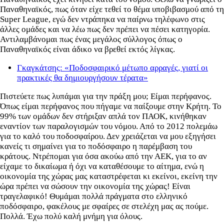
Παναθηναϊκός, πως όταν είχε τεθεί το θέμα υποβιβασμού από τη
Super League, εγώ δεν ντράπηκα να παίρνω τηλέφωνο στις
άλλες ομάδες και να λέω πως δεν πρέπει να πέσει κατηγορία.
Αντιλαμβάνομαι πως ένας μεγάλος σύλλογος όπως ο
Παναθηναϊκός είναι άδικο να βρεθεί εκτός λίγκας.
Γκαγκάτσης: «Ποδοσφαιρικό μέτωπο αρραγές, γιατί οι
πρακτικές θα δημιουργήσουν τέρατα»
Πιστεύετε πως λυπάμαι για την πράξη μου; Είμαι περήφανος.
Όπως είμαι περήφανος που πήγαμε να παίξουμε στην Κρήτη. Το
99% των ομάδων δεν στήριξαν απλά τον ΠΑΟΚ, κινήθηκαν
εναντίον των παραλογισμών του νόμου. Από το 2012 πολεμάω
για το καλό του ποδοσφαίρου. Δεν χρειάζεται να μου εξηγήσει
κανείς τι σημαίνει για το ποδόσφαιρο η παρέμβαση του
κράτους. Ντρέπομαι για όσα ακούω από την ΑΕΚ, για το αν
είχαμε το δικαίωμα ή όχι να καταθέσουμε το αίτημα, ενώ η
οικονομία της χώρας μας καταστρέφεται κι εκείνοι, εκείνη την
ώρα πρέπει να σώσουν την οικονομία της χώρας! Είναι
τραγελαφικό! Θυμάμαι πολλά πράγματα στο ελληνικό
ποδόσφαιρο, φακέλους με σφαίρες σε στελέχη μας ας πούμε.
Πολλά. Έχω πολύ καλή μνήμη για όλους.