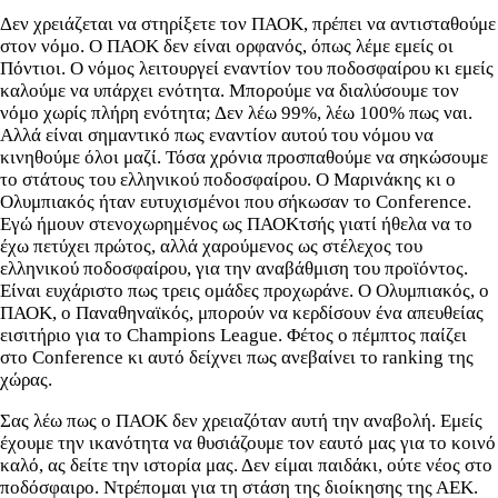
Δεν χρειάζεται να στηρίξετε τον ΠΑΟΚ, πρέπει να αντισταθούμε
στον νόμο. Ο ΠΑΟΚ δεν είναι ορφανός, όπως λέμε εμείς οι
Πόντιοι. Ο νόμος λειτουργεί εναντίον του ποδοσφαίρου κι εμείς
καλούμε να υπάρχει ενότητα. Μπορούμε να διαλύσουμε τον
νόμο χωρίς πλήρη ενότητα; Δεν λέω 99%, λέω 100% πως ναι.
Αλλά είναι σημαντικό πως εναντίον αυτού του νόμου να
κινηθούμε όλοι μαζί. Τόσα χρόνια προσπαθούμε να σηκώσουμε
το στάτους του ελληνικού ποδοσφαίρου. Ο Μαρινάκης κι ο
Ολυμπιακός ήταν ευτυχισμένοι που σήκωσαν το Conference.
Εγώ ήμουν στενοχωρημένος ως ΠΑΟΚτσής γιατί ήθελα να το
έχω πετύχει πρώτος, αλλά χαρούμενος ως στέλεχος του
ελληνικού ποδοσφαίρου, για την αναβάθμιση του προϊόντος.
Είναι ευχάριστο πως τρεις ομάδες προχωράνε. Ο Ολυμπιακός, ο
ΠΑΟΚ, ο Παναθηναϊκός, μπορούν να κερδίσουν ένα απευθείας
εισιτήριο για το Champions League. Φέτος ο πέμπτος παίζει
στο Cοnference κι αυτό δείχνει πως ανεβαίνει το ranking της
χώρας.
Σας λέω πως ο ΠΑΟΚ δεν χρειαζόταν αυτή την αναβολή. Εμείς
έχουμε την ικανότητα να θυσιάζουμε τον εαυτό μας για το κοινό
καλό, ας δείτε την ιστορία μας. Δεν είμαι παιδάκι, ούτε νέος στο
ποδόσφαιρο. Ντρέπομαι για τη στάση της διοίκησης της ΑΕΚ.