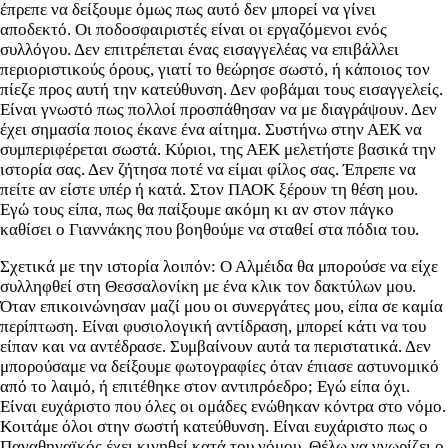
έπρεπε να δείξουμε όμως πως αυτό δεν μπορεί να γίνει
αποδεκτό. Οι ποδοσφαιριστές είναι οι εργαζόμενοι ενός
συλλόγου. Δεν επιτρέπεται ένας εισαγγελέας να επιβάλλει
περιοριστικούς όρους, γιατί το θεώρησε σωστό, ή κάποιος τον
πίεζε προς αυτή την κατεύθυνση. Δεν φοβάμαι τους εισαγγελείς.
Είναι γνωστό πως πολλοί προσπάθησαν να με διαγράψουν. Δεν
έχει σημασία ποιος έκανε ένα αίτημα. Συστήνω στην ΑΕΚ να
συμπεριφέρεται σωστά. Κύριοι, της ΑΕΚ μελετήστε βασικά την
ιστορία σας. Δεν ζήτησα ποτέ να είμαι φίλος σας. Έπρεπε να
πείτε αν είστε υπέρ ή κατά. Στον ΠΑΟΚ ξέρουν τη θέση μου.
Εγώ τους είπα, πως θα παίξουμε ακόμη κι αν στον πάγκο
καθίσει ο Γιαννάκης που βοηθούμε να σταθεί στα πόδια του.
Σχετικά με την ιστορία λοιπόν: Ο Αλμέιδα θα μπορούσε να είχε
συλληφθεί στη Θεσσαλονίκη με ένα κλικ τον δακτύλων μου.
Όταν επικοινώνησαν μαζί μου οι συνεργάτες μου, είπα σε καμία
περίπτωση. Είναι φυσιολογική αντίδραση, μπορεί κάτι να του
είπαν και να αντέδρασε. Συμβαίνουν αυτά τα περιστατικά. Δεν
μπορούσαμε να δείξουμε φωτογραφίες όταν έπιασε αστυνομικό
από το λαιμό, ή επιτέθηκε στον αντιπρόεδρο; Εγώ είπα όχι.
Είναι ευχάριστο που όλες οι ομάδες ενώθηκαν κόντρα στο νόμο.
Κοιτάμε όλοι στην σωστή κατεύθυνση. Είναι ευχάριστο πως ο
Παναθηναϊκός έχει κινηθεί κατά του νόμου. Θέλω να γνωρίζει ο