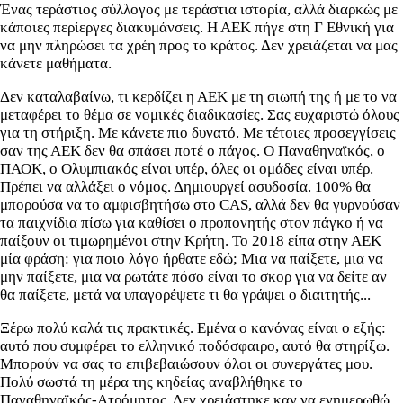
Ένας τεράστιος σύλλογος με τεράστια ιστορία, αλλά διαρκώς με
κάποιες περίεργες διακυμάνσεις. Η ΑΕΚ πήγε στη Γ Εθνική για
να μην πληρώσει τα χρέη προς το κράτος. Δεν χρειάζεται να μας
κάνετε μαθήματα.
Δεν καταλαβαίνω, τι κερδίζει η ΑΕΚ με τη σιωπή της ή με το να
μεταφέρει το θέμα σε νομικές διαδικασίες. Σας ευχαριστώ όλους
για τη στήριξη. Με κάνετε πιο δυνατό. Με τέτοιες προσεγγίσεις
σαν της ΑΕΚ δεν θα σπάσει ποτέ ο πάγος. Ο Παναθηναϊκός, ο
ΠΑΟΚ, ο Ολυμπιακός είναι υπέρ, όλες οι ομάδες είναι υπέρ.
Πρέπει να αλλάξει ο νόμος. Δημιουργεί ασυδοσία. 100% θα
μπορούσα να το αμφισβητήσω στο CAS, αλλά δεν θα γυρνούσαν
τα παιχνίδια πίσω για καθίσει ο προπονητής στον πάγκο ή να
παίξουν οι τιμωρημένοι στην Κρήτη. Το 2018 είπα στην ΑΕΚ
μία φράση: για ποιο λόγο ήρθατε εδώ; Μια να παίξετε, μια να
μην παίξετε, μια να ρωτάτε πόσο είναι το σκορ για να δείτε αν
θα παίξετε, μετά να υπαγορέψετε τι θα γράψει ο διαιτητής...
Ξέρω πολύ καλά τις πρακτικές. Εμένα ο κανόνας είναι ο εξής:
αυτό που συμφέρει το ελληνικό ποδόσφαιρο, αυτό θα στηρίξω.
Μπορούν να σας το επιβεβαιώσουν όλοι οι συνεργάτες μου.
Πολύ σωστά τη μέρα της κηδείας αναβλήθηκε το
Παναθηναϊκός-Ατρόμητος. Δεν χρειάστηκε καν να ενημερωθώ.