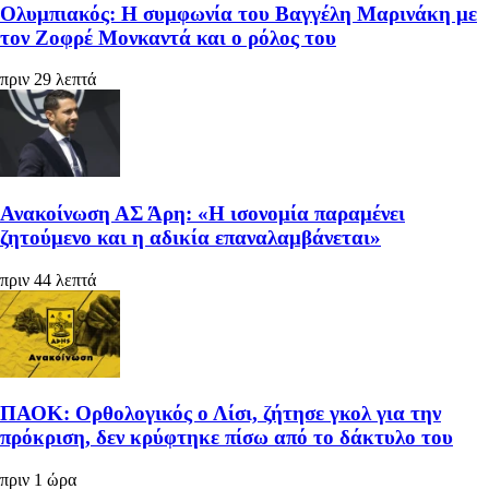
Ολυμπιακός: Η συμφωνία του Βαγγέλη Μαρινάκη με
τον Ζοφρέ Μονκαντά και ο ρόλος του
πριν 29 λεπτά
Ανακοίνωση ΑΣ Άρη: «Η ισονομία παραμένει
ζητούμενο και η αδικία επαναλαμβάνεται»
πριν 44 λεπτά
ΠΑΟΚ: Ορθολογικός ο Λίσι, ζήτησε γκολ για την
πρόκριση, δεν κρύφτηκε πίσω από το δάκτυλο του
πριν 1 ώρα