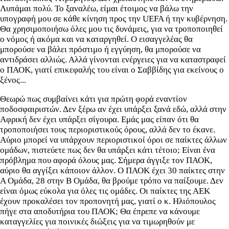
Λυπάμαι πολύ. Το ξαναλέω, είμαι έτοιμος να βάλω την
υπογραφή μου σε κάθε κίνηση προς την UEFA ή την κυβέρνηση.
Θα χρησιμοποιήσω όλες μου τις δυνάμεις, για να τροποποιηθεί
ο νόμος ή ακόμα και να καταργηθεί. Ο εισαγγελέας θα
μπορούσε να βάλει πρόστιμο ή εγγύηση, θα μπορούσε να
αντιδράσει αλλιώς. Αλλά γίνονται ενέργειες για να καταστραφεί
ο ΠΑΟΚ, γιατί επικεφαλής του είναι ο Σαββίδης για εκείνους ο
ξένος...
Θεωρώ πως συμβαίνει κάτι για πρώτη φορά εναντίον
ποδοσφαιριστών. Δεν ξέρω αν έχει υπάρξει ξανά εδώ, αλλά στην
Αφρική δεν έχει υπάρξει σίγουρα. Εμάς μας είπαν ότι θα
τροποποιήσει τους περιοριστικούς όρους, αλλά δεν το έκανε.
Αύριο μπορεί να υπάρχουν περιοριστικοί όροι σε παίκτες άλλων
ομάδων, πιστεύετε πως δεν θα υπάρξει κάτι τέτοιο; Είναι ένα
πρόβλημα που αφορά όλους μας. Σήμερα άγγιξε τον ΠΑΟΚ,
αύριο θα αγγίξει κάποιον άλλον. Ο ΠΑΟΚ έχει 30 παίκτες στην
Α Ομάδα, 28 στην Β Ομάδα, θα βρούμε τρόπο να παίξουμε. Δεν
είναι όμως εύκολα για όλες τις ομάδες. Οι παίκτες της ΑΕΚ
έχουν προκαλέσει τον προπονητή μας, γιατί ο κ. Ηλιόπουλος
πήγε στα αποδυτήρια του ΠΑΟΚ; Θα έπρεπε να κάνουμε
καταγγελίες για ποινικές διώξεις για να τιμωρηθούν με