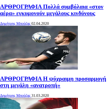
ΑΡΘΡΟΓΡΑΦΙΑ
Πολλά συμβόλαια «στον
αέρα» εγκυμονούν μεγάλους κινδύνους
Δημήτρης Μπούζας
02.04.2020
ΑΡΘΡΟΓΡΑΦΙΑ
Η ψύχραιμη προσαρμογή
στη μεγάλη «ανατροπή»
Δημήτρης Μπούζας
31.03.2020