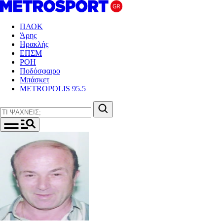
ΠΑΟΚ
Άρης
Ηρακλής
ΕΠΣΜ
ΡΟΗ
Ποδόσφαιρο
Μπάσκετ
METROPOLIS 95.5