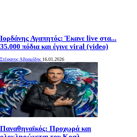
Ιορδάνης Αγαπητός: Έκανε live στα...
35.000 πόδια και έγινε viral (video)
Στέφανος Αβραμίδης
16.01.2026
Παναθηναϊκός: Προχωρά και
ολοκληρώνεται του Κραλ