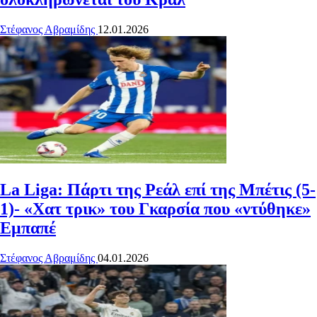
Στέφανος Αβραμίδης
12.01.2026
La Liga: Πάρτι της Ρεάλ επί της Μπέτις (5-
1)- «Χατ τρικ» του Γκαρσία που «ντύθηκε»
Εμπαπέ
Στέφανος Αβραμίδης
04.01.2026