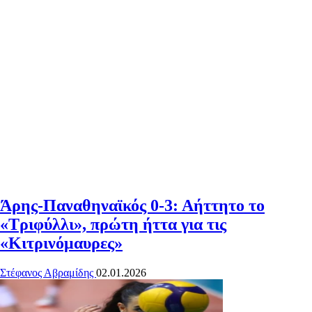
Άρης-Παναθηναϊκός 0-3: Αήττητο το
«Τριφύλλι», πρώτη ήττα για τις
«Κιτρινόμαυρες»
Στέφανος Αβραμίδης
02.01.2026