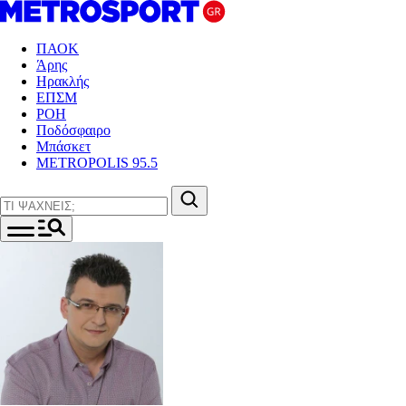
ΠΑΟΚ
Άρης
Ηρακλής
ΕΠΣΜ
ΡΟΗ
Ποδόσφαιρο
Μπάσκετ
METROPOLIS 95.5