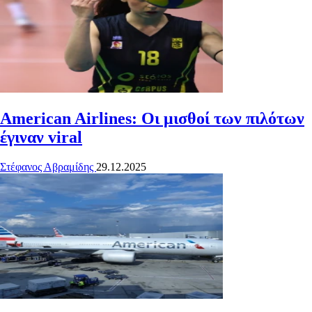
American Airlines: Οι μισθοί των πιλότων
έγιναν viral
Στέφανος Αβραμίδης
29.12.2025