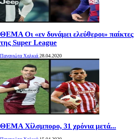
ΘΕΜΑ
Οι «εν δυνάμει ελεύθεροι» παίκτες
της Super League
Παναγιώτα Χαλκιά
28.04.2020
ΘΕΜΑ
Χίλσμπορο, 31 χρόνια μετά...