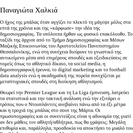
Παναγιώτα Χαλκιά
O ήχος της μπάλας όταν αγγίζει το πλεκτό τη μάγεψε μόλις στα
επτά της χρόνια και της «κάρφωσε» την ιδέα της
δημοσιογραφίας. Τα υπόλοιπα ήρθαν ως φυσικό επακόλουθο. Το
ταξίδι της άρχισε από το Τμήμα Δημοσιογραφίας και Μέσων
Μαζικής Επικοινωνίας του Αριστοτελείου Πανεπιστημίου
Θεσσαλονίκης, ενώ στη συνέχεια διεύρυνε το γνωστικό της
αντικείμενο μέσα από επιμέρους σπουδές και εξειδικεύσεις σε
τομείς όπως το αθλητικό δίκαιο, τα social media, η
δημοσιογραφική έρευνα, το digital marketing και το football
data analysis ενώ η ακαδημαϊκή της πορεία συνεχίζεται με
μεταπτυχιακές σπουδές στη διοίκηση αθλητισμού.
Θεωρεί την Premier League και τη La Liga έμπνευση, λατρεύει
τα στατιστικά και την τακτική ανάλυση ενώ την εξιτάρει ο
τρόπος που ο Ντουπλάντιτς ανεβαίνει πάνω από τα έξι μέτρα
και η τροχιά της μπάλας στο σουτ της Μάρτα. Οι
πρωσοπογραφίες και οι συνεντεύξεις είναι η αδυναμία της γιατί
αν δεν μάθεις τον αθλητή/αθλήτρια, πως θα γράψεις; Μεγάλη
επιθυμία και, παράλληλα, προσδοκία να αποκτήσει το μυαλό του