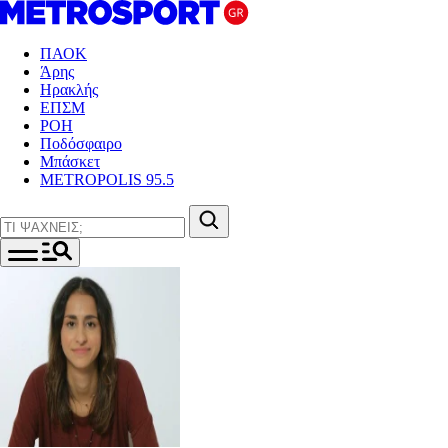
ΠΑΟΚ
Άρης
Ηρακλής
ΕΠΣΜ
ΡΟΗ
Ποδόσφαιρο
Μπάσκετ
METROPOLIS 95.5