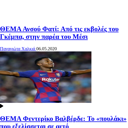
ΘΕΜΑ
Ανσού Φατί: Από τις εκβολές του
Γκέμπα, στην παρέα του Μέσι
Παναγιώτα Χαλκιά
06.05.2020
ΘΕΜΑ
Φεντερίκο Βαλβέρδε: Το «πουλάκι»
που εξελίσσεται σε αετό