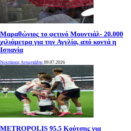
Μαραθώνιος το φετινό Μουντιάλ- 20.000
χιλιόμετρα για την Αγγλία, από κοντά η
Ισπανία
Νεκτάριος Αντωνιάδης
09.07.2026
METROPOLIS 95.5
Κούτσης για