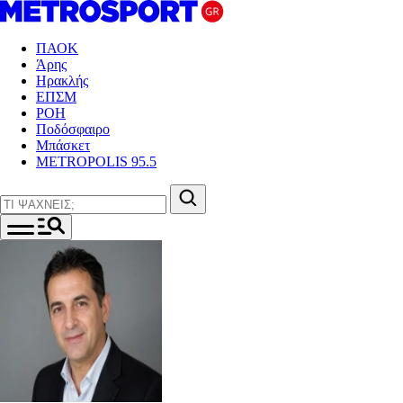
ΠΑΟΚ
Άρης
Ηρακλής
ΕΠΣΜ
ΡΟΗ
Ποδόσφαιρο
Μπάσκετ
METROPOLIS 95.5