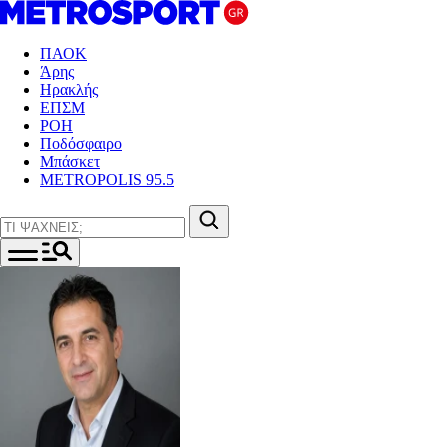
ΠΑΟΚ
Άρης
Ηρακλής
ΕΠΣΜ
ΡΟΗ
Ποδόσφαιρο
Μπάσκετ
METROPOLIS 95.5