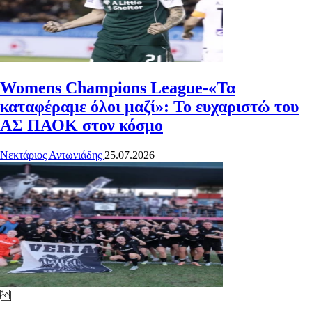
Womens Champions League-«Τα
καταφέραμε όλοι μαζί»: Το ευχαριστώ του
ΑΣ ΠΑΟΚ στον κόσμο
Νεκτάριος Αντωνιάδης
25.07.2026