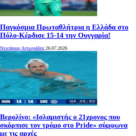
Παγκόσμια Πρωταθλήτρια η Ελλάδα στο
Πόλο-Κέρδισε 15-14 την Ουγγαρία!
Νεκτάριος Αντωνιάδης
26.07.2026
Βερολίνο: «Ισλαμιστής ο 21χρονος που
σκόρπισε τον τρόμο στο Pride» σύμφωνα
με τις αρχές