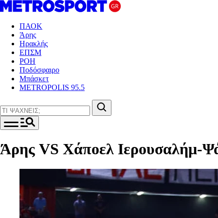
ΠΑΟΚ
Άρης
Ηρακλής
ΕΠΣΜ
ΡΟΗ
Ποδόσφαιρο
Μπάσκετ
METROPOLIS 95.5
Άρης VS Χάποελ Ιερουσαλήμ-Ψάχ