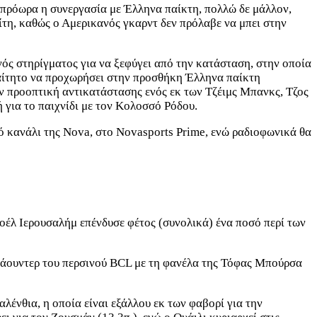
 πρόωρα η συνεργασία με Έλληνα παίκτη, πολλώ δε μάλλον,
ρίτη, καθώς ο Αμερικανός γκαρντ δεν πρόλαβε να μπει στην
νός στηρίγματος για να ξεφύγει από την κατάσταση, στην οποία
αραίτητο να προχωρήσει στην προσθήκη Έλληνα παίκτη
ν προοπτική αντικατάστασης ενός εκ των Τζέιμς Μπανκς, Τζος
 για το παιχνίδι με τον Κολοσσό Ρόδου.
ό κανάλι της Nova, στο Novasports Prime, ενώ ραδιοφωνικά θα
οέλ Ιερουσαλήμ επένδυσε φέτος (συνολικά) ένα ποσό περί των
μπάουντερ του περσινού BCL με τη φανέλα της Τόφας Μπούρσα
λένθια, η οποία είναι εξάλλου εκ των φαβορί για την