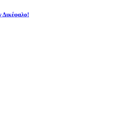
ν Δικέφαλο!