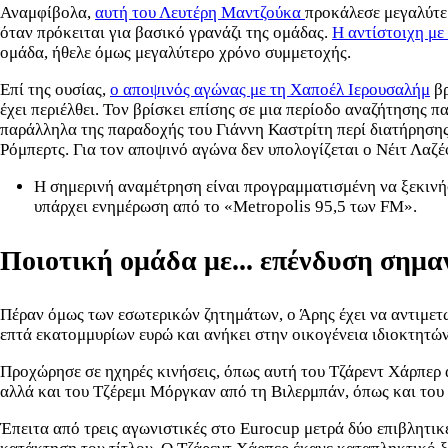
Αναμφίβολα,
αυτή του Λευτέρη Μαντζούκα
προκάλεσε μεγαλύτε
όταν πρόκειται για βασικό γρανάζι της ομάδας.
Η αντίστοιχη με
ομάδα, ήθελε όμως μεγαλύτερο χρόνο συμμετοχής.
Επί της ουσίας,
ο αποψινός αγώνας με τη Χαποέλ Ιερουσαλήμ
βρ
έχει περιέλθει. Τον βρίσκει επίσης σε μια περίοδο αναζήτηση
παράλληλα της παραδοχής του Γιάννη Καστρίτη περί διατήρησης
Ρόμπερτς. Για τον αποψινό αγώνα δεν υπολογίζεται ο Νέιτ Λαζέ
Η σημερινή αναμέτρηση είναι προγραμματισμένη να ξεκινήσ
υπάρχει ενημέρωση από το «Metropolis 95,5 των FM».
Ποιοτική ομάδα με... επένδυση σημα
Πέραν όμως των εσωτερικών ζητημάτων, ο Άρης έχει να αντιμετω
επτά εκατομμυρίων ευρώ και ανήκει στην οικογένεια ιδιοκτητώ
Προχώρησε σε ηχηρές κινήσεις, όπως αυτή του Τζάρεντ Χάρπερ 
αλλά και του Τζέρεμι Μόργκαν από τη Βιλερμπάν, όπως και το
Έπειτα από τρεις αγωνιστικές στο Eurocup μετρά δύο επιβλητικέ