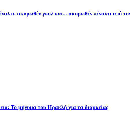
αλτι, ακυρωθέν γκολ και... ακυρωθέν πέναλτι από το
ειο: Το μήνυμα του Ηρακλή για τα διαρκείας