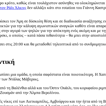
ρο κρότο, καθώς είναι τουλάχιστον ασύνηθες να ολοκληρώνεται
 τον Ράλι Άλκινς
δεν αλλάζει κάτι στο rotation του Γιάννη Καστ
ίσκει τον Άρη σε δύσκολη θέση και σε διαδικασία αναζήτησης ε
ς παικτών για την κάλυψη αγωνιστικών αναγκών καθότι είναι απ
 στην αγορά των ψηλών για την απόκτηση ενός ακόμη και με τη
φσκι, ο οποίος – κατά πάσα πιθανότητα – θα μπει στην αποστολή
ει στις 20:00 και θα μεταδοθεί τηλεοπτικά από το συνδρομητικ
ντική
πίσει μια ομάδα, η οποία σαφέστατα είναι ποιοτικότερη. Η Χαπ
ν των Ντάλας Μάβερικς.
από τη Βαλένθια αλλά και του Όστιν Ουάιλι, του κορυφαίου ρι
υ Ζουσμάν από την Άλμπα Βερολίνου.
ς νίκες επί των Λιετκαμπέλις, Αμβούργου και την ήττα από τη Βα