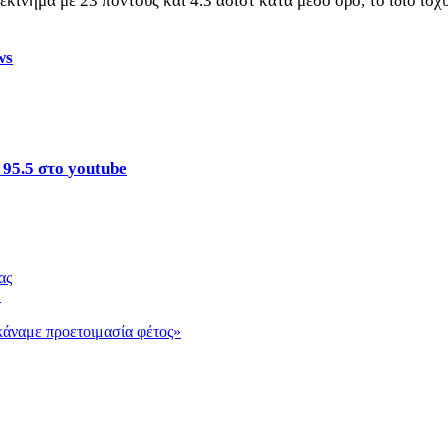
ίνημα με 23 πόντους και 4.3 ασίστ κατά μέσο όρο, το ίδιο ισχύε
ws
95.5 στο
youtube
ας
…
κάναμε προετοιμασία φέτος»