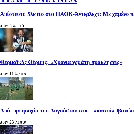
Απίστευτο 5λεπτο στο ΠΑΟΚ-Άντερλεχτ: Με χαμένο πέν
πριν 5 λεπτά
Θερμαϊκός Θέρμης: «Χρονιά γεμάτη προκλήσεις»
πριν 11 λεπτά
Από την ησυχία του Αυγούστου στο... «καυτό» Ιβανώφ
πριν 23 λεπτά