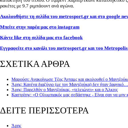
κατάκτηση του τίτλου. Ο Τζάρεντ Χάρπερ έκανε καταπληκτικό ξεκ
ρακέτες με 9.7 ριμπάουντ ανά αγώνα.
Ακολουθήστε τη σελίδα του
metrosport
.
gr
και στο
google
ne
Μπείτε στην παρέα μας στο
instagram
Κάντε
like
στη σελίδα μας στο
facebook
Εγγραφείτε στο κανάλι του
metrosport
.
gr
και του
Metropolis
ΣΧΕΤΙΚΑ ΑΡΘΡΑ
Μαρούσι: Ανακοίνωσε Τζος Άνταμς και ακολουθεί ο Μαντζούκ
Άρης: Κανένα διαζύγιο (με τον Μαντζούκα) δεν ήταν ξαφνικό
Άρης: Παρελθόν ο Μαντζούκας, «τελειώνει» και ο Άλκινς
Καστρίτης: «Ο Ολυμπιακός μας σεβάστηκε - Είναι σαν να μην 
ΔΕΙΤΕ ΠΕΡΙΣΣΟΤΕΡΑ
Άρης