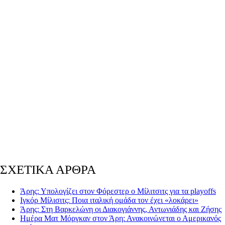
ΣΧΕΤΙΚΑ ΑΡΘΡΑ
Άρης: Υπολογίζει στον Φόρεστερ ο Μίλιτσιτς για τα playoffs
Ιγκόρ Μίλισιτς: Ποια ιταλική ομάδα τον έχει «λοκάρει»
Άρης: Στη Βαρκελώνη οι Διακογιάννης, Αντωνιάδης και Ζήσης
Ημέρα Ματ Μόργκαν στον Άρη: Ανακοινώνεται ο Αμερικανός