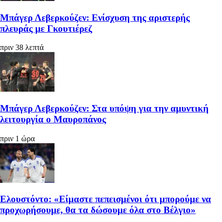
Μπάγερ Λεβερκούζεν: Ενίσχυση της αριστερής
πλευράς με Γκουτιέρεζ
πριν 38 λεπτά
Μπάγερ Λεβερκούζεν: Στα υπόψη για την αμυντική
λειτουργία ο Μαυροπάνος
πριν 1 ώρα
Ελουστόντο: «Είμαστε πεπεισμένοι ότι μπορούμε να
προχωρήσουμε, θα τα δώσουμε όλα στο Βέλγιο»