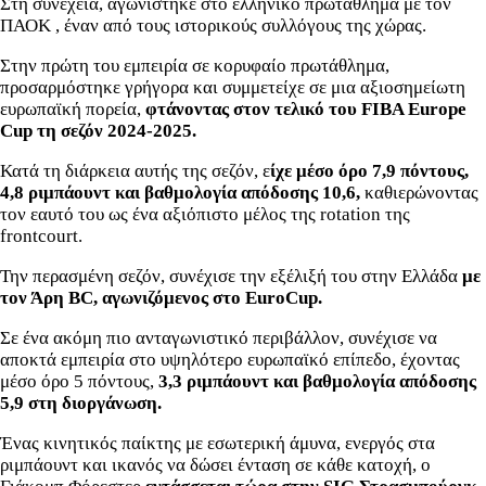
Στη συνέχεια, αγωνίστηκε στο ελληνικό πρωτάθλημα με τον
ΠΑΟΚ , έναν από τους ιστορικούς συλλόγους της χώρας.
Στην πρώτη του εμπειρία σε κορυφαίο πρωτάθλημα,
προσαρμόστηκε γρήγορα και συμμετείχε σε μια αξιοσημείωτη
ευρωπαϊκή πορεία,
φτάνοντας στον τελικό του FIBA ​​Europe
Cup τη σεζόν 2024-2025.
Κατά τη διάρκεια αυτής της σεζόν, ε
ίχε μέσο όρο 7,9 πόντους,
4,8 ριμπάουντ και βαθμολογία απόδοσης 10,6,
καθιερώνοντας
τον εαυτό του ως ένα αξιόπιστο μέλος της rotation της
frontcourt.
Την περασμένη σεζόν, συνέχισε την εξέλιξή του στην Ελλάδα
με
τον Άρη BC, αγωνιζόμενος στο EuroCup.
Σε ένα ακόμη πιο ανταγωνιστικό περιβάλλον, συνέχισε να
αποκτά εμπειρία στο υψηλότερο ευρωπαϊκό επίπεδο, έχοντας
μέσο όρο 5 πόντους,
3,3 ριμπάουντ και βαθμολογία απόδοσης
5,9 στη διοργάνωση.
Ένας κινητικός παίκτης με εσωτερική άμυνα, ενεργός στα
ριμπάουντ και ικανός να δώσει ένταση σε κάθε κατοχή, ο