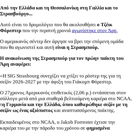
Από την Ελλάδα και τη Θεσσαλονίκη στη Γαλλία και το
Στρασβούργο...
Αυτό είναι το δρομολόγιο που θα ακολουθήσει
ο Τζέικ
Φόρεστερ
που την περσινή χρονιά
αγωνίστηκε στον Άρη.
Ο αμερικανός σέντερ δεν άργησε να βρει την επόμενη ομάδα
που θα αγωνιστεί και αυτή
είναι η Στρασμπούρ.
Η ανακοίνωση της Στρασμπούρ για τον πρώην παίκτη του
Άρη αναφέρει:
«Η SIG Strasbourg συνεχίζει να χτίζει το ρόστερ της για τη
σεζόν 2026-2027 με την άφιξη του Γιάκομπ Φόρεστερ.
Ο 27χρονος Αμερικανός επιθετικός (2,06 μ.) εντάσσεται στον
σύλλογο μετά από μια σταθερά βελτιούμενη καριέρα στο NCAA,
τ
η Γερμανία και την Ελλάδα, όπου καθιερώθηκε σεζόν με τη
σεζόν ως ένας αξιόπιστος
και αναπτυσσόμενος παίκτης.
Εκπαιδευμένος στο NCAA, ο Jakob Forrester έχτισε την
καριέρα του με την πάροδο του χρόνου σε
φημισμένα