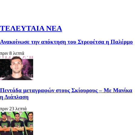
ΤΕΛΕΥΤΑΙΑ ΝΕΑ
Ανακοίνωσε την απόκτηση του Στρεφέτσα η Παλέρμο
πριν 8 λεπτά
Πεντάδα μεταγραφών στους Σκίουρους – Με Μανίκα
η Διάπλαση
πριν 23 λεπτά