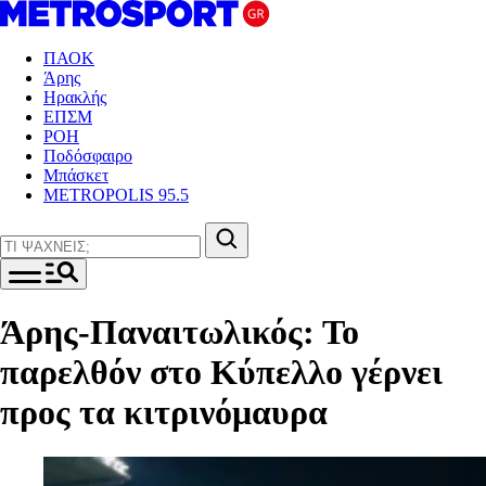
ΠΑΟΚ
Άρης
Ηρακλής
ΕΠΣΜ
ΡΟΗ
Ποδόσφαιρο
Μπάσκετ
METROPOLIS 95.5
Άρης-Παναιτωλικός: Το
παρελθόν στο Κύπελλο γέρνει
προς τα κιτρινόμαυρα