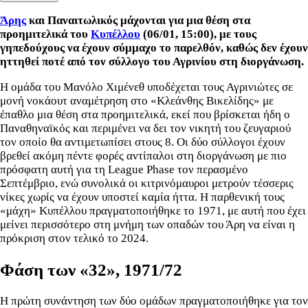
Άρης
και Παναιτωλικός μάχονται για μια θέση στα
προημιτελικά του
Κυπέλλου
(06/01, 15:00), με τους
γηπεδούχους να έχουν σύμμαχο το παρελθόν, καθώς δεν έχουν
ηττηθεί ποτέ από τον σύλλογο του Αγρινίου στη διοργάνωση.
Η ομάδα του Μανόλο Χιμένεθ υποδέχεται τους Αγρινιώτες σε
μονή νοκάουτ αναμέτρηση στο «Κλεάνθης Βικελίδης» με
έπαθλο μια θέση στα προημιτελικά, εκεί που βρίσκεται ήδη ο
Παναθηναϊκός και περιμένει να δει τον νικητή του ζευγαριού
τον οποίο θα αντιμετωπίσει στους 8. Οι δύο σύλλογοι έχουν
βρεθεί ακόμη πέντε φορές αντίπαλοι στη διοργάνωση με πιο
πρόσφατη αυτή για τη League Phase τον περασμένο
Σεπτέμβριο, ενώ συνολικά οι κιτρινόμαυροι μετρούν τέσσερις
νίκες χωρίς να έχουν υποστεί καμία ήττα. Η παρθενική τους
«μάχη» Κυπέλλου πραγματοποιήθηκε το 1971, με αυτή που έχει
μείνει περισσότερο στη μνήμη των οπαδών του Άρη να είναι η
πρόκριση στον τελικό το 2024.
Φάση των «32», 1971/72
Η πρώτη συνάντηση των δύο ομάδων πραγματοποιήθηκε για τον