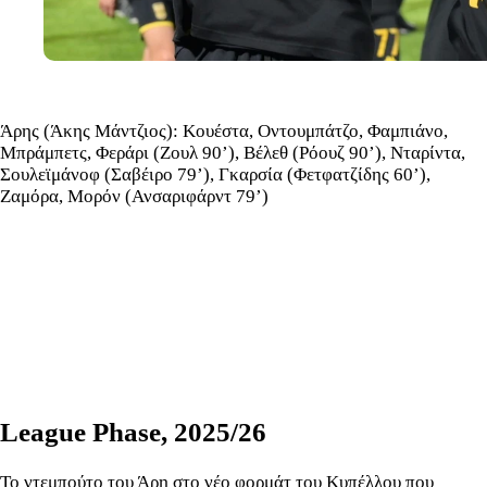
Άρης (Άκης Μάντζιος): Κουέστα, Οντουμπάτζο, Φαμπιάνο,
Μπράμπετς, Φεράρι (Ζουλ 90’), Βέλεθ (Ρόουζ 90’), Νταρίντα,
Σουλεϊμάνοφ (Σαβέιρο 79’), Γκαρσία (Φετφατζίδης 60’),
Ζαμόρα, Μορόν (Ανσαριφάρντ 79’)
League Phase, 2025/26
Το ντεμπούτο του Άρη στο νέο φορμάτ του Κυπέλλου που