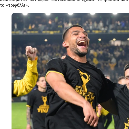
το «τριφύλλι».