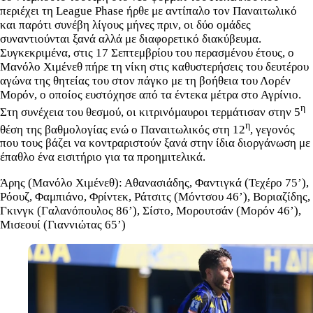
περιέχει τη League Phase ήρθε με αντίπαλο τον Παναιτωλικό
και παρότι συνέβη λίγους μήνες πριν, οι δύο ομάδες
συναντιούνται ξανά αλλά με διαφορετικό διακύβευμα.
Συγκεκριμένα, στις 17 Σεπτεμβρίου του περασμένου έτους, ο
Μανόλο Χιμένεθ πήρε τη νίκη στις καθυστερήσεις του δευτέρου
αγώνα της θητείας του στον πάγκο με τη βοήθεια του Λορέν
Μορόν, ο οποίος ευστόχησε από τα έντεκα μέτρα στο Αγρίνιο.
η
Στη συνέχεια του θεσμού, οι κιτρινόμαυροι τερμάτισαν στην 5
η
θέση της βαθμολογίας ενώ ο Παναιτωλικός στη 12
, γεγονός
που τους βάζει να κοντραριστούν ξανά στην ίδια διοργάνωση με
έπαθλο ένα εισιτήριο για τα προημιτελικά.
Άρης (Μανόλο Χιμένεθ): Αθανασιάδης, Φαντιγκά (Τεχέρο 75’),
Ρόουζ, Φαμπιάνο, Φρίντεκ, Ράτσιτς (Μόντσου 46’), Βοριαζίδης,
Γκινγκ (Γαλανόπουλος 86’), Σίστο, Μορουτσάν (Μορόν 46’),
Μισεουί (Γιαννιώτας 65’)