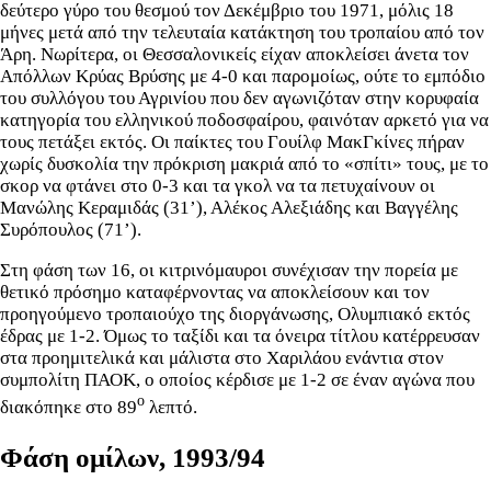
δεύτερο γύρο του θεσμού τον Δεκέμβριο του 1971, μόλις 18
μήνες μετά από την τελευταία κατάκτηση του τροπαίου από τον
Άρη. Νωρίτερα, οι Θεσσαλονικείς είχαν αποκλείσει άνετα τον
Απόλλων Κρύας Βρύσης με 4-0 και παρομοίως, ούτε το εμπόδιο
του συλλόγου του Αγρινίου που δεν αγωνιζόταν στην κορυφαία
κατηγορία του ελληνικού ποδοσφαίρου, φαινόταν αρκετό για να
τους πετάξει εκτός. Οι παίκτες του Γουίλφ ΜακΓκίνες πήραν
χωρίς δυσκολία την πρόκριση μακριά από το «σπίτι» τους, με το
σκορ να φτάνει στο 0-3 και τα γκολ να τα πετυχαίνουν οι
Μανώλης Κεραμιδάς (31’), Αλέκος Αλεξιάδης και Βαγγέλης
Συρόπουλος (71’).
Στη φάση των 16, οι κιτρινόμαυροι συνέχισαν την πορεία με
θετικό πρόσημο καταφέρνοντας να αποκλείσουν και τον
προηγούμενο τροπαιούχο της διοργάνωσης, Ολυμπιακό εκτός
έδρας με 1-2. Όμως το ταξίδι και τα όνειρα τίτλου κατέρρευσαν
στα προημιτελικά και μάλιστα στο Χαριλάου ενάντια στον
συμπολίτη ΠΑΟΚ, ο οποίος κέρδισε με 1-2 σε έναν αγώνα που
ο
διακόπηκε στο 89
λεπτό.
Φάση ομίλων, 1993/94