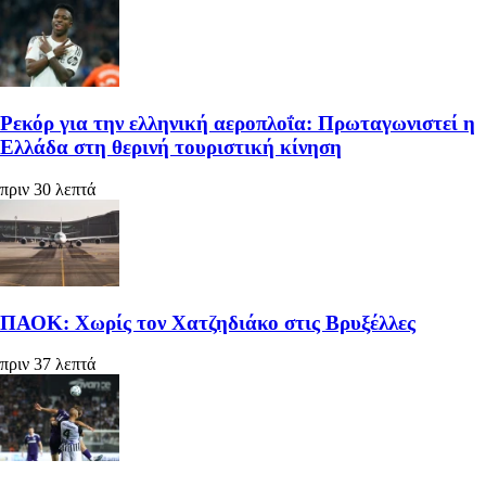
Ρεκόρ για την ελληνική αεροπλοΐα: Πρωταγωνιστεί η
Ελλάδα στη θερινή τουριστική κίνηση
πριν 30 λεπτά
ΠΑΟΚ: Χωρίς τον Χατζηδιάκο στις Βρυξέλλες
πριν 37 λεπτά