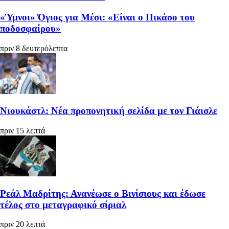
«Ύμνοι» Όγιος για Μέσι: «Είναι ο Πικάσο του
ποδοσφαίρου»
πριν 8 δευτερόλεπτα
Νιουκάστλ: Νέα προπονητική σελίδα με τον Γιάισλε
πριν 15 λεπτά
Ρεάλ Μαδρίτης: Ανανέωσε ο Βινίσιους και έδωσε
τέλος στο μεταγραφικό σίριαλ
πριν 20 λεπτά