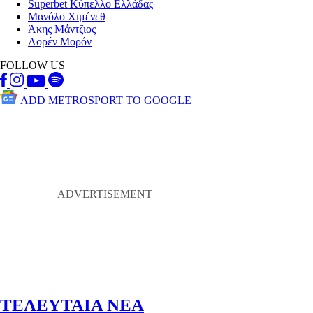
Superbet Κύπελλο Ελλάδας
Μανόλο Χιμένεθ
Άκης Μάντζιος
Λορέν Μορόν
FOLLOW US
ADD METROSPORT TO GOOGLE
ΤΕΛΕΥΤΑΙΑ ΝΕΑ