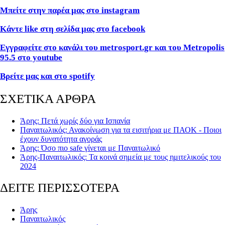
Μπείτε στην παρέα μας στο instagram
Κάντε like στη σελίδα μας στο facebook
Εγγραφείτε στο κανάλι του metrosport.gr και του Metropolis
95.5 στο youtube
Βρείτε μας και στο spotify
ΣΧΕΤΙΚΑ ΑΡΘΡΑ
Άρης: Πετά χωρίς δύο για Ισπανία
Παναιτωλικός: Ανακοίνωση για τα εισιτήρια με ΠΑΟΚ - Ποιοι
έχουν δυνατότητα αγοράς
Άρης: Όσο πιο safe γίνεται με Παναιτωλικό
Άρης-Παναιτωλικός: Τα κοινά σημεία με τους ημιτελικούς του
2024
ΔΕΙΤΕ ΠΕΡΙΣΣΟΤΕΡΑ
Άρης
Παναιτωλικός