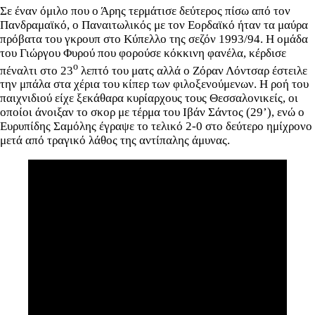
Σε έναν όμιλο που ο Άρης τερμάτισε δεύτερος πίσω από τον
Πανδραμαϊκό, ο Παναιτωλικός με τον Εορδαϊκό ήταν τα μαύρα
πρόβατα του γκρουπ στο Κύπελλο της σεζόν 1993/94. Η ομάδα
του Γιώργου Φυρού που φορούσε κόκκινη φανέλα, κέρδισε
ο
πέναλτι στο 23
λεπτό του ματς αλλά ο Ζόραν Λόντσαρ έστειλε
την μπάλα στα χέρια του κίπερ των φιλοξενούμενων. Η ροή του
παιχνιδιού είχε ξεκάθαρα κυρίαρχους τους Θεσσαλονικείς, οι
οποίοι άνοιξαν το σκορ με τέρμα του Ιβάν Σάντος (29’), ενώ ο
Ευρυπίδης Σαμόλης έγραψε το τελικό 2-0 στο δεύτερο ημίχρονο
μετά από τραγικό λάθος της αντίπαλης άμυνας.