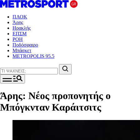
ΠΑΟΚ
Άρης
Ηρακλής
ΕΠΣΜ
ΡΟΗ
Ποδόσφαιρο
Μπάσκετ
METROPOLIS 95.5
Άρης: Νέος προπονητής ο
Μπόγκνταν Καράιτσιτς