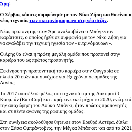
Άρη
!
Ο Σέρβος κόουτς συμφώνησε με τον Νίκο Ζήση και θα είναι ο
νέος τεχνικός
των «κιτρινόμαυρων» στη νέα σεζόν
.
Νέος προπονητής στον Άρη αναλαμβάνει ο Μπόγκνταν
Καράιτσιτς, ο οποίος ήρθε σε συμφωνία με τον Νίκο Ζήση για
να αναλάβει την τεχνική ηγεσία των «κιτρινόμαυρων».
Ο Άρης θα είναι η πρώτη μεγάλη ομάδα που προπονεί στην
καριέρα του ως πρώτος προπονητής.
Ξεκίνησε την προπονητική του καριέρα στην Ουγγαρία σε
ηλικία 20 ετών και συνέχισε για έξι χρόνια σε ομάδες της
Δανίας.
Το 2017 αποτέλεσε μέλος του τεχνικού τιμ της Λοκομοτίβ
Κουμπάν (EuroCup) και παρέμεινε εκεί μέχρι το 2020, ενώ μετά
την αποχώρηση του Λούκα Μπάνκι, ήταν πρώτος προπονητής
και σε πέντε αγώνες της ρωσικής ομάδας.
Στη συνέχεια ακολούθησε θήτευσε στον Ερυθρό Αστέρα, δίπλα
στον Σάσα Ομπράντοβιτς, την Μέγκα Μπάσκετ και από το 2021