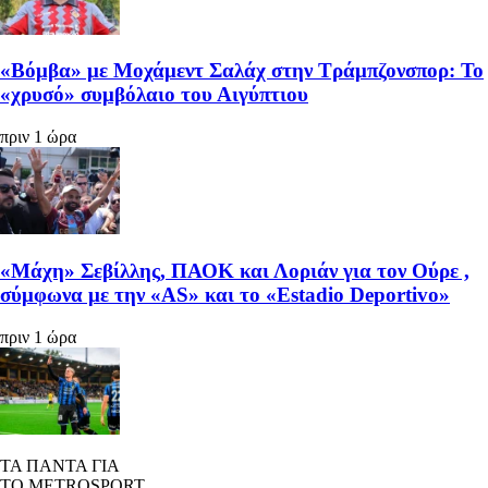
«Βόμβα» με Μοχάμεντ Σαλάχ στην Τράμπζονσπορ: Το
«χρυσό» συμβόλαιο του Αιγύπτιου
πριν 1 ώρα
«Μάχη» Σεβίλλης, ΠΑΟΚ και Λοριάν για τον Ούρε ,
σύμφωνα με την «AS» και το «Estadio Deportivo»
πριν 1 ώρα
ΤΑ ΠΑΝΤΑ ΓΙΑ
ΤΟ METROSPORT