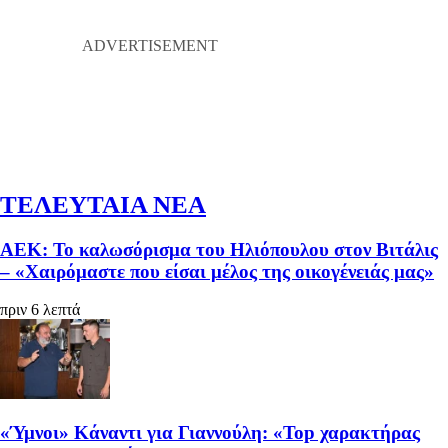
ΤΕΛΕΥΤΑΙΑ ΝΕΑ
ΑΕΚ: Το καλωσόρισμα του Ηλιόπουλου στον Βιτάλις
– «Χαιρόμαστε που είσαι μέλος της οικογένειάς μας»
πριν 6 λεπτά
«Ύμνοι» Κάναντι για Γιαννούλη: «Top χαρακτήρας