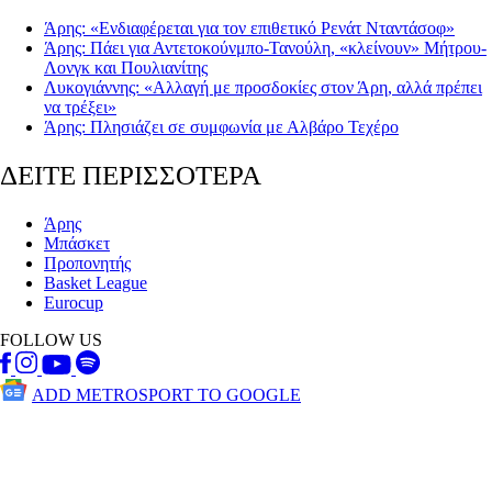
Άρης: «Ενδιαφέρεται για τον επιθετικό Ρενάτ Νταντάσοφ»
Άρης: Πάει για Αντετοκούνμπο-Τανούλη, «κλείνουν» Μήτρου-
Λονγκ και Πουλιανίτης
Λυκογιάννης: «Αλλαγή με προσδοκίες στον Άρη, αλλά πρέπει
να τρέξει»
Άρης: Πλησιάζει σε συμφωνία με Αλβάρο Τεχέρο
ΔΕΙΤΕ ΠΕΡΙΣΣΟΤΕΡΑ
Άρης
Μπάσκετ
Προπονητής
Basket League
Eurocup
FOLLOW US
ADD METROSPORT TO GOOGLE