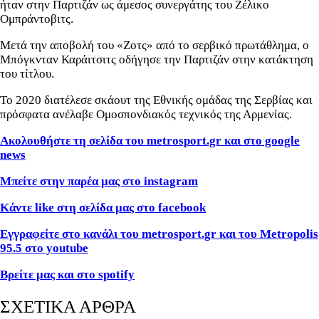
ήταν στην Παρτιζάν ως άμεσος συνεργάτης του Ζέλικο
Ομπράντοβιτς.
Μετά την αποβολή του «Ζοτς» από το σερβικό πρωτάθλημα, ο
Μπόγκνταν Καράιτσιτς οδήγησε την Παρτιζάν στην κατάκτηση
του τίτλου.
Το 2020 διατέλεσε σκάουτ της Εθνικής ομάδας της Σερβίας και
πρόσφατα ανέλαβε Ομοσπονδιακός τεχνικός της Αρμενίας.
Ακολουθήστε τη σελίδα του metrosport
.gr
και στο google
news
Μπείτε στην παρέα μας στο instagram
Κάντε like
στη σελίδα μας στο facebook
Εγγραφείτε στο κανάλι του metrosport
.gr
και του Metropolis
95.5 στο youtube
Βρείτε μας και στο spotify
ΣΧΕΤΙΚΑ ΑΡΘΡΑ