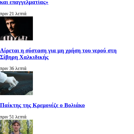
και επαγγελματίας»
πριν 21 λεπτά
Αίρεται η σύσταση για μη χρήση του νερού στη
Σίβηρη Χαλκιδικής
πριν 36 λεπτά
Παίκτης της Κρεμονέζε ο Βολιάκο
πριν 51 λεπτά