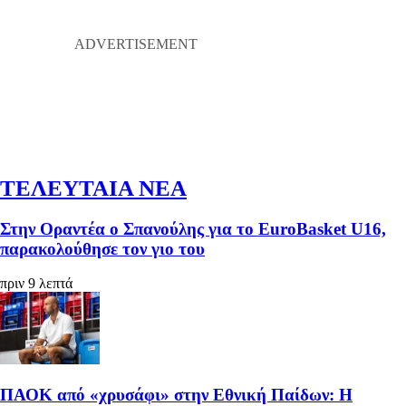
ΤΕΛΕΥΤΑΙΑ ΝΕΑ
Στην Οραντέα ο Σπανούλης για το EuroBasket U16,
παρακολούθησε τον γιο του
πριν 9 λεπτά
ΠΑΟΚ από «χρυσάφι» στην Εθνική Παίδων: Η