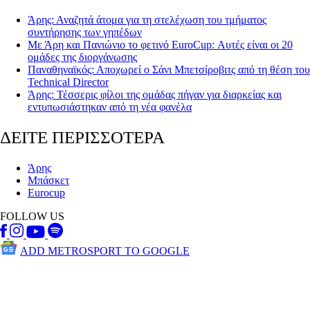
Άρης: Αναζητά άτομα για τη στελέχωση του τμήματος
συντήρησης των γηπέδων
Με Άρη και Πανιώνιο το φετινό EuroCup: Αυτές είναι οι 20
ομάδες της διοργάνωσης
Παναθηναϊκός: Αποχωρεί ο Σάνι Μπετσίροβιτς από τη θέση του
Technical Director
Άρης: Τέσσερις φίλοι της ομάδας πήγαν για διαρκείας και
εντυπωσιάστηκαν από τη νέα φανέλα
ΔΕΙΤΕ ΠΕΡΙΣΣΟΤΕΡΑ
Άρης
Μπάσκετ
Eurocup
FOLLOW US
ADD METROSPORT TO GOOGLE