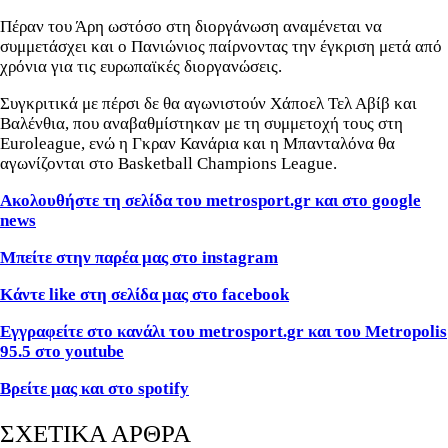
Πέραν του Άρη ωστόσο στη διοργάνωση αναμένεται να
συμμετάσχει και ο Πανιώνιος παίρνοντας την έγκριση μετά από
χρόνια για τις ευρωπαϊκές διοργανώσεις.
Συγκριτικά με πέρσι δε θα αγωνιστούν Χάποελ Τελ Αβίβ και
Βαλένθια, που αναβαθμίστηκαν με τη συμμετοχή τους στη
Euroleague, ενώ η Γκραν Κανάρια και η Μπανταλόνα θα
αγωνίζονται στο Basketball Champions League.
Ακολουθήστε τη σελίδα του metrosport
.gr
και στο google
news
Μπείτε στην παρέα μας στο instagram
Κάντε like
στη σελίδα μας στο facebook
Εγγραφείτε στο κανάλι του metrosport
.gr
και του Metropolis
95.5 στο youtube
Βρείτε μας και στο spotify
ΣΧΕΤΙΚΑ ΑΡΘΡΑ