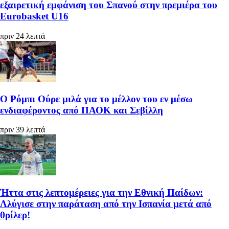
εξαιρετική εμφάνιση του Σπανού στην πρεμιέρα του
Eurobasket U16
πριν 24 λεπτά
Ο Ρόμπι Ούρε μιλά για το μέλλον του εν μέσω
ενδιαφέροντος από ΠΑΟΚ και Σεβίλλη
πριν 39 λεπτά
Ήττα στις λεπτομέρειες για την Εθνική Παίδων:
Λλύγισε στην παράταση από την Ισπανία μετά από
θρίλερ!