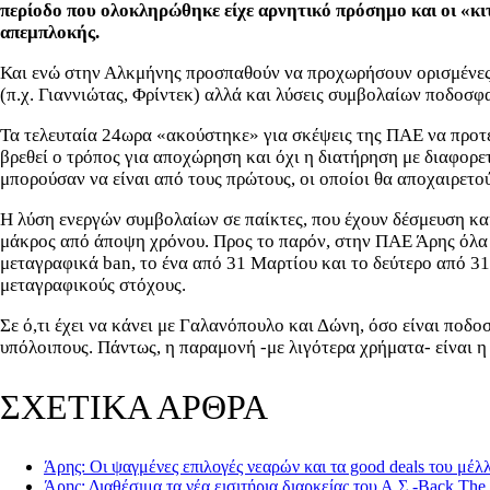
περίοδο που ολοκληρώθηκε είχε αρνητικό πρόσημο και οι «κιτρ
απεμπλοκής.
Και ενώ στην Αλκμήνης προσπαθούν να προχωρήσουν ορισμένες μ
(π.χ. Γιαννιώτας, Φρίντεκ) αλλά και λύσεις συμβολαίων ποδοσφα
Τα τελευταία 24ωρα «ακούστηκε» για σκέψεις της ΠΑΕ να προτεί
βρεθεί ο τρόπος για αποχώρηση και όχι η διατήρηση με διαφορε
μπορούσαν να είναι από τους πρώτους, οι οποίοι θα αποχαιρετούσ
Η λύση ενεργών συμβολαίων σε παίκτες, που έχουν δέσμευση και
μάκρος από άποψη χρόνου. Προς το παρόν, στην ΠΑΕ Άρης όλα τα
μεταγραφικά ban, το ένα από 31 Μαρτίου και το δεύτερο από 3
μεταγραφικούς στόχους.
Σε ό,τι έχει να κάνει με Γαλανόπουλο και Δώνη, όσο είναι ποδοσ
υπόλοιπους. Πάντως, η παραμονή -με λιγότερα χρήματα- είναι η 
ΣΧΕΤΙΚΑ ΑΡΘΡΑ
Άρης: Οι ψαγμένες επιλογές νεαρών και τα good deals του μέλ
Άρης: Διαθέσιμα τα νέα εισιτήρια διαρκείας του Α.Σ.-Back The