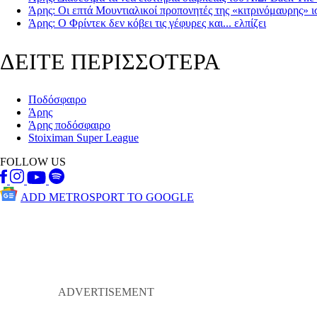
Άρης: Οι επτά Μουντιαλικοί προπονητές της «κιτρινόμαυρης» ι
Άρης: Ο Φρίντεκ δεν κόβει τις γέφυρες και... ελπίζει
ΔΕΙΤΕ ΠΕΡΙΣΣΟΤΕΡΑ
Ποδόσφαιρο
Άρης
Άρης ποδόσφαιρο
Stoiximan Super League
FOLLOW US
ADD METROSPORT TO GOOGLE