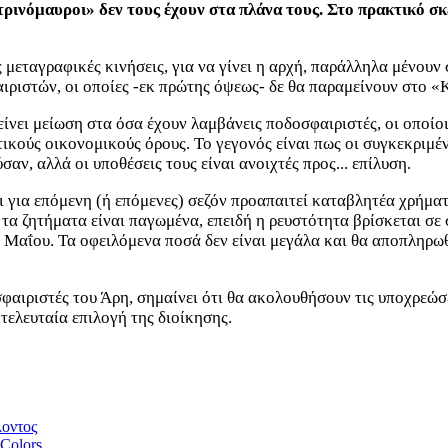
ινόμαυροι» δεν τους έχουν στα πλάνα τους. Στο πρακτικό σκέλο
εταγραφικές κινήσεις, για να γίνει η αρχή, παράλληλα μένουν
ιριστών, οι οποίες -εκ πρώτης όψεως- δε θα παραμείνουν στο «Κ
νει μείωση στα όσα έχουν λαμβάνεις ποδοσφαιριστές, οι οποίοι 
τικούς οικονομικούς όρους. Το γεγονός είναι πως οι συγκεκριμ
αν, αλλά οι υποθέσεις τους είναι ανοιχτές προς... επίλυση.
 για επόμενη (ή επόμενες) σεζόν προαπαιτεί καταβλητέα χρήματ
 ζητήματα είναι παγωμένα, επειδή η ρευστότητα βρίσκεται σε σφ
1 Μαΐου. Τα οφειλόμενα ποσά δεν είναι μεγάλα και θα αποπληρ
φαιριστές του Άρη, σημαίνει ότι θα ακολουθήσουν τις υποχρεώσει
τελευταία επιλογή της διοίκησης.
λοντος
 Colors