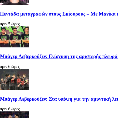
Πεντάδα μεταγραφών στους Σκίουρους – Με Μανίκα 
πριν 5 ώρες
Μπάγερ Λεβερκούζεν: Ενίσχυση της αριστερής πλευρά
πριν 6 ώρες
Μπάγερ Λεβερκούζεν: Στα υπόψη για την αμυντική λε
πριν 6 ώρες