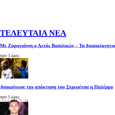
ΤΕΛΕΥΤΑΙΑ ΝΕΑ
Με Ζαρογιάννη ο Αετός Βασιλικών – Τα δικαιολογητικ
πριν 3 ώρες
Ανακοίνωσε την απόκτηση του Στρεφέτσα η Παλέρμο
πριν 5 ώρες