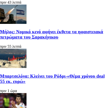
πριν 43 λεπτά
Μήλος: Νομικό κενό αφήνει έκθετα τα ηφαιστειακά
πετρώματα του Σαρακήνικου
πριν 55 λεπτά
Μπαρτσελόνα: Κλείνει του Ρόδρι-«Θέμα χρόνου deal
55 εκ. ευρώ»
πριν 1 ώρα