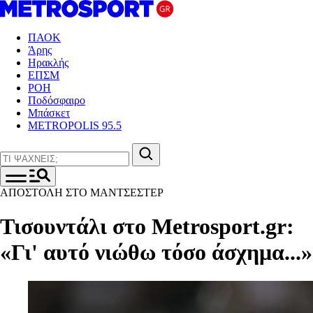
ΠΑΟΚ
Άρης
Ηρακλής
ΕΠΣΜ
ΡΟΗ
Ποδόσφαιρο
Μπάσκετ
METROPOLIS 95.5
ΑΠΟΣΤΟΛΗ ΣΤΟ ΜΑΝΤΣΕΣΤΕΡ
Τισουντάλι στο Metrosport.gr:
«Γι' αυτό νιώθω τόσο άσχημα...»