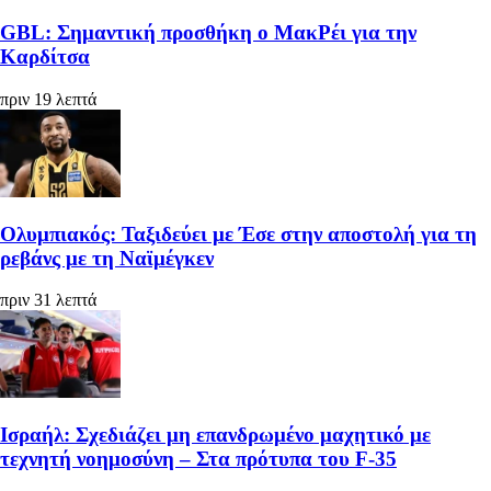
GBL: Σημαντική προσθήκη ο ΜακΡέι για την
Καρδίτσα
πριν 19 λεπτά
Ολυμπιακός: Ταξιδεύει με Έσε στην αποστολή για τη
ρεβάνς με τη Ναϊμέγκεν
πριν 31 λεπτά
Ισραήλ: Σχεδιάζει μη επανδρωμένο μαχητικό με
τεχνητή νοημοσύνη – Στα πρότυπα του F-35