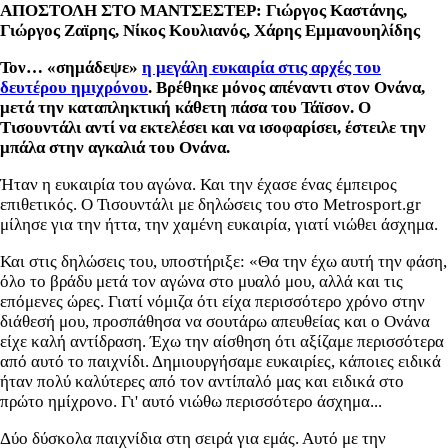
ΑΠΟΣΤΟΛΗ ΣΤΟ ΜΑΝΤΣΕΣΤΕΡ: Γιώργος Καστάνης,
Γιώργος Ζαϊρης, Νίκος Κουλιανός, Χάρης Εμμανουηλίδης
Τον… «σημάδεψε»
η μεγάλη ευκαιρία στις αρχές του
δευτέρου ημιχρόνου
. Βρέθηκε μόνος απέναντι στον Ονάνα,
μετά την καταπληκτική κάθετη πάσα του Τάϊσον. Ο
Τισουντάλι αντί να εκτελέσει και να ισοφαρίσει, έστειλε την
μπάλα στην αγκαλιά του Ονάνα.
Ήταν η ευκαιρία του αγώνα. Και την έχασε ένας έμπειρος
επιθετικός. Ο Τισουντάλι με δηλώσεις του στο Metrosport.gr
μίλησε για την ήττα, την χαμένη ευκαιρία, γιατί νιώθει άσχημα.
Και στις δηλώσεις του, υποστήριξε: «Θα την έχω αυτή την φάση,
όλο το βράδυ μετά τον αγώνα στο μυαλό μου, αλλά και τις
επόμενες ώρες. Γιατί νόμιζα ότι είχα περισσότερο χρόνο στην
διάθεσή μου, προσπάθησα να σουτάρω απευθείας και ο Ονάνα
είχε καλή αντίδραση. Έχω την αίσθηση ότι αξίζαμε περισσότερα
από αυτό το παιχνίδι. Δημιουργήσαμε ευκαιρίες, κάποιες ειδικά
ήταν πολύ καλύτερες από τον αντίπαλό μας και ειδικά στο
πρώτο ημίχρονο. Γι' αυτό νιώθω περισσότερο άσχημα...
Δύο δύσκολα παιχνίδια στη σειρά για εμάς. Αυτό με την