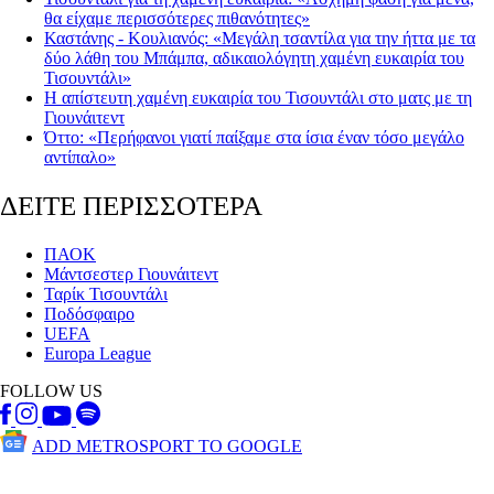
θα είχαμε περισσότερες πιθανότητες»
Καστάνης - Κουλιανός: «Μεγάλη τσαντίλα για την ήττα με τα
δύο λάθη του Μπάμπα, αδικαιολόγητη χαμένη ευκαιρία του
Τισουντάλι»
Η απίστευτη χαμένη ευκαιρία του Τισουντάλι στο ματς με τη
Γιουνάιτεντ
Όττο: «Περήφανοι γιατί παίξαμε στα ίσια έναν τόσο μεγάλο
αντίπαλο»
ΔΕΙΤΕ ΠΕΡΙΣΣΟΤΕΡΑ
ΠΑΟΚ
Μάντσεστερ Γιουνάιτεντ
Ταρίκ Τισουντάλι
Ποδόσφαιρο
UEFA
Europa League
FOLLOW US
ADD METROSPORT TO GOOGLE