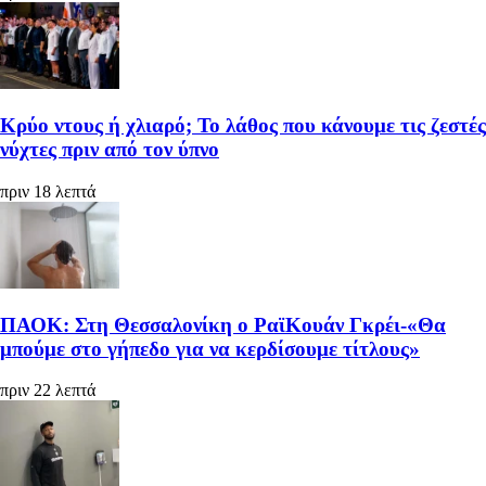
Κρύο ντους ή χλιαρό; Το λάθος που κάνουμε τις ζεστές
νύχτες πριν από τον ύπνο
πριν 18 λεπτά
ΠΑΟΚ: Στη Θεσσαλονίκη ο ΡαϊΚουάν Γκρέι-«Θα
μπούμε στο γήπεδο για να κερδίσουμε τίτλους»
πριν 22 λεπτά