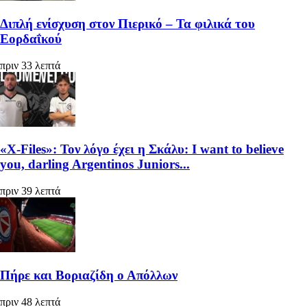
Διπλή ενίσχυση στον Πιερικό – Τα φιλικά του
Εορδαΐκού
πριν 33 λεπτά
«X-Files»: Τον λόγο έχει η Σκάλυ: I want to believe
you, darling Argentinos Juniors...
πριν 39 λεπτά
Πήρε και Βοριαζίδη ο Απόλλων
πριν 48 λεπτά