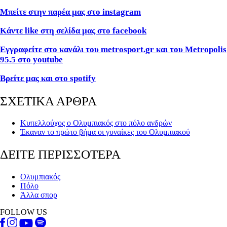
Μπείτε στην παρέα μας στο
instagram
Κάντε
like
στη σελίδα μας στο
facebook
Εγγραφείτε στο κανάλι του metrosport.gr και του Metropolis
95.5 στο youtube
Βρείτε μας και στο
spotify
ΣΧΕΤΙΚΑ ΑΡΘΡΑ
Κυπελλούχος ο Ολυμπιακός στο πόλο ανδρών
Έκαναν το πρώτο βήμα οι γυναίκες του Ολυμπιακού
ΔΕΙΤΕ ΠΕΡΙΣΣΟΤΕΡΑ
Ολυμπιακός
Πόλο
Άλλα σπορ
FOLLOW US