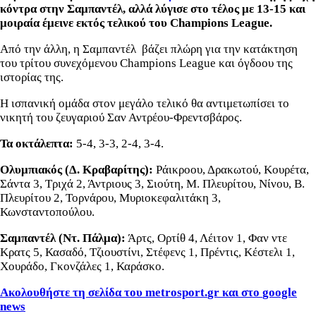
κόντρα στην Σαμπαντέλ, αλλά λύγισε στο τέλος με 13-15 και
μοιραία έμεινε εκτός τελικού του Champions League.
Από την άλλη, η Σαμπαντέλ βάζει πλώρη για την κατάκτηση
του τρίτου συνεχόμενου Champions League και όγδοου της
ιστορίας της.
Η ισπανική ομάδα στον μεγάλο τελικό θα αντιμετωπίσει το
νικητή του ζευγαριού Σαν Αντρέου-Φρεντσβάρος.
Τα οκτάλεπτα:
5-4, 3-3, 2-4, 3-4.
Ολυμπιακός (Δ. Κραβαρίτης):
Ράικροου, Δρακωτού, Κουρέτα,
Σάντα 3, Τριχά 2, Άντριους 3, Σιούτη, Μ. Πλευρίτου, Νίνου, Β.
Πλευρίτου 2, Τορνάρου, Μυριοκεφαλιτάκη 3,
Κωνσταντοπούλου.
Σαμπαντέλ (Ντ. Πάλμα):
Άρτς, Ορτίθ 4, Λέιτον 1, Φαν ντε
Κρατς 5, Κασαδό, Τζιουστίνι, Στέφενς 1, Πρέντις, Κέστελι 1,
Χουράδο, Γκονζάλες 1, Καράσκο.
Ακολουθήστε τη σελίδα του
metrosport
.
gr
και στο
google
news