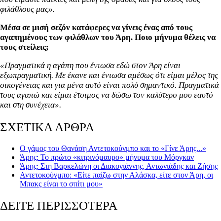
φιλάθλους
μας»
.
Μέσα σε μισή σεζόν κατάφερες να γίνεις ένας από τους
αγαπημένους των φιλάθλων του Άρη. Ποιο μήνυμα θέλεις να
τους στείλεις;
«Πραγματικά η αγάπη που ένιωσα εδώ στον Άρη είναι
εξωπραγματική. Με έκανε και ένιωσα αμέσως ότι είμαι μέλος της
οικογένειας και για μένα αυτό είναι πολύ σημαντικό. Πραγματικά
τους αγαπώ και είμαι έτοιμος να δώσω τον καλύτερο μου εαυτό
και στη συνέχεια».
ΣΧΕΤΙΚΑ ΑΡΘΡΑ
Ο γάμος του Θανάση Αντετοκούνμπο και το «Γίνε Άρης...»
Άρης: Το πρώτο «κιτρινόμαυρο» μήνυμα του Μόργκαν
Άρης: Στη Βαρκελώνη οι Διακογιάννης, Αντωνιάδης και Ζήσης
Αντετοκούνμπο: «Είτε παίζω στην Αλάσκα, είτε στον Άρη, οι
Μπακς είναι το σπίτι μου»
ΔΕΙΤΕ ΠΕΡΙΣΣΟΤΕΡΑ