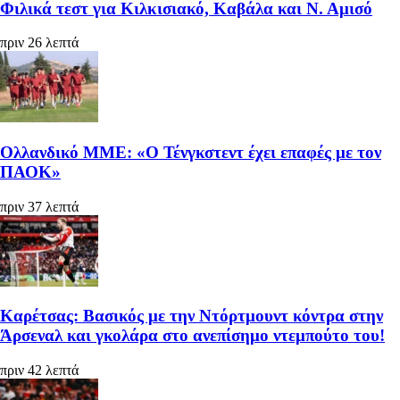
Φιλικά τεστ για Κιλκισιακό, Καβάλα και Ν. Αμισό
πριν 26 λεπτά
Ολλανδικό ΜΜΕ: «Ο Τένγκστεντ έχει επαφές με τον
ΠΑΟΚ»
πριν 37 λεπτά
Καρέτσας: Βασικός με την Ντόρτμουντ κόντρα στην
Άρσεναλ και γκολάρα στο ανεπίσημο ντεμπούτο του!
πριν 42 λεπτά