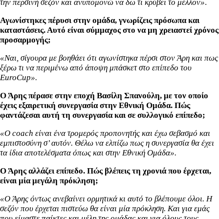
την περσινή σεζόν και ανυπομονώ να δω τι κρύβει το μέλλον»
.
Αγωνίστηκες πέρυσι στην ομάδα, γνωρίζεις πρόσωπα και
καταστάσεις. Αυτό είναι σύμμαχος στο να μη χρειαστεί χρόνος
προσαρμογής;
«N
αι
,
σίγουρα
με
βοηθάει
ότι
αγωνίστηκα
πέρσι
στον
Άρη και
πως
ξέρω
τι
να
περιμένω
από
άποψη
μπάσκετ
στο
επίπεδο
του
EuroCup
»
.
Ο Άρης πέρασε στην εποχή Βασίλη Σπανούλη, με τον οποίο
έχεις εξαιρετική συνεργασία στην Εθνική Ομάδα. Πώς
φαντάζεσαι αυτή τη συνεργασία και σε συλλογικό επίπεδο;
«Ο coach είναι ένα τρομερός προπονητής και έχω σεβασμό και
εμπιστοσύνη σ’ αυτόν. Θέλω να ελπίζω πως η συνεργασία θα έχει
τα ίδια αποτελέσματα όπως και στην Εθνική Ομάδα».
Ο Άρης αλλάζει επίπεδο. Πώς βλέπεις τη χρονιά που έρχεται,
είναι μία μεγάλη πρόκληση;
«
Ο
Άρης όντως
ανεβαίνει
ορμητικά
κι
αυτό
το
βλέπουμε
όλοι
.
Η
σεζόν
που
έρχεται
πιστεύω
θα
είναι
μία
πρόκληση
.
Και
για
εμάς
που
είμαστε
παίκτες
και
μέλη
της
ομάδας
και
για
όλους
τους