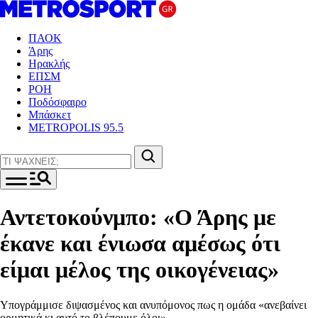
ΠΑΟΚ
Άρης
Ηρακλής
ΕΠΣΜ
ΡΟΗ
Ποδόσφαιρο
Μπάσκετ
METROPOLIS 95.5
Αντετοκούνμπο: «Ο Άρης με
έκανε και ένιωσα αμέσως ότι
είμαι μέλος της οικογένειας»
Υπογράμμισε διψασμένος και ανυπόμονος πως η ομάδα «ανεβαίνει
ορμητικά κι αυτό το βλέπουμε όλοι»