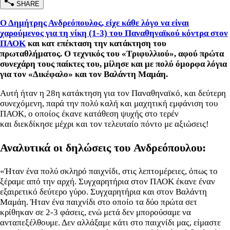
SHARE
Ο Δημήτρης Ανδρεόπουλος, είχε κάθε λόγο να είναι
χαρούμενος για τη νίκη (1-3) του Παναθηναϊκού κόντρα στον
ΠΑΟΚ
και κατ επέκταση την κατάκτηση του
πρωταθλήματος. Ο τεχνικός του «Τριφυλλιού», αφού πρώτα
συνεχάρη τους παίκτες του, μίλησε και με πολύ όμορφα λόγια
για τον «Δικέφαλο» και τον Βαλάντη Μαμάη.
Αυτή ήταν η 28η κατάκτηση για τον Παναθηναϊκό, και δεύτερη
συνεχόμενη, παρά την πολύ καλή και μαχητική εμφάνιση του
ΠΑΟΚ, ο οποίος έκανε κατάθεση ψυχής στο τερέν
και διεκδίκησε μέχρι και τον τελευταίο πόντο με αξιώσεις!
Αναλυτικά οι δηλώσεις του Ανδρεόπουλου:
«Ήταν ένα πολύ σκληρό παιχνίδι, στις λεπτομέρειες, όπως το
ξέραμε από την αρχή. Συγχαρητήρια στον ΠΑΟΚ έκανε έναν
εξαιρετικό δεύτερο γύρο. Συγχαρητήρια και στον Βαλάντη
Μαμάη. Ήταν ένα παιχνίδι στο οποίο τα δύο πρώτα σετ
κρίθηκαν σε 2-3 φάσεις, ενώ μετά δεν μπορούσαμε να
ανταπεξέλθουμε. Δεν αλλάξαμε κάτι στο παιχνίδι μας, είμαστε