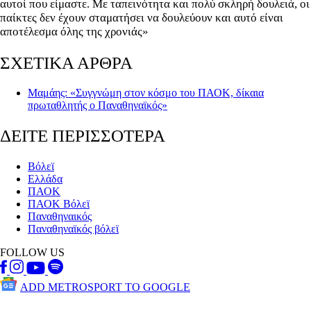
αυτοί που είμαστε. Με ταπεινότητα και πολύ σκληρή δουλειά, οι
παίκτες δεν έχουν σταματήσει να δουλεύουν και αυτό είναι
αποτέλεσμα όλης της χρονιάς»
ΣΧΕΤΙΚΑ ΑΡΘΡΑ
Μαμάης: «Συγγνώμη στον κόσμο του ΠΑΟΚ, δίκαια
πρωταθλητής ο Παναθηναϊκός»
ΔΕΙΤΕ ΠΕΡΙΣΣΟΤΕΡΑ
Βόλεϊ
Ελλάδα
ΠΑΟΚ
ΠΑΟΚ Βόλεϊ
Παναθηναικός
Παναθηναϊκός βόλεϊ
FOLLOW US
ADD METROSPORT TO GOOGLE