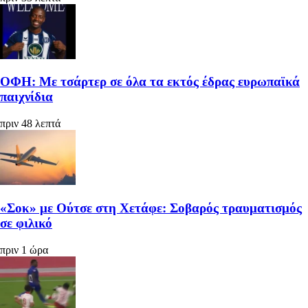
ΟΦΗ: Με τσάρτερ σε όλα τα εκτός έδρας ευρωπαϊκά
παιχνίδια
πριν 48 λεπτά
«Σοκ» με Ούτσε στη Χετάφε: Σοβαρός τραυματισμός
σε φιλικό
πριν 1 ώρα