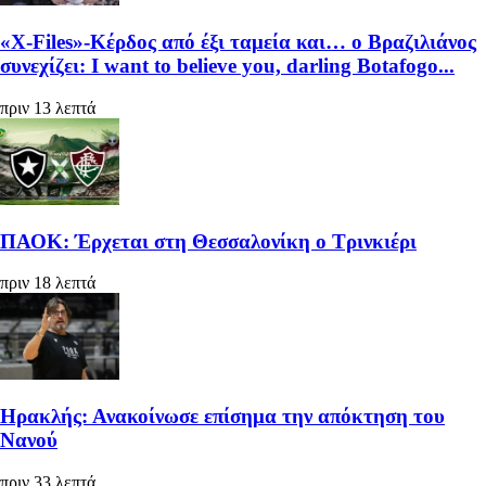
«X-Files»-Κέρδος από έξι ταμεία και… ο Βραζιλιάνος
συνεχίζει: I want to believe you, darling Botafogo...
πριν 13 λεπτά
ΠΑΟΚ: Έρχεται στη Θεσσαλονίκη ο Τρινκιέρι
πριν 18 λεπτά
Ηρακλής: Ανακοίνωσε επίσημα την απόκτηση του
Νανού
πριν 33 λεπτά