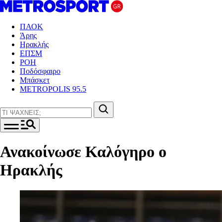
ΠΑΟΚ
Άρης
Ηρακλής
ΕΠΣΜ
ΡΟΗ
Ποδόσφαιρο
Μπάσκετ
METROPOLIS 95.5
Ανακοίνωσε Καλόγηρο ο
Ηρακλής