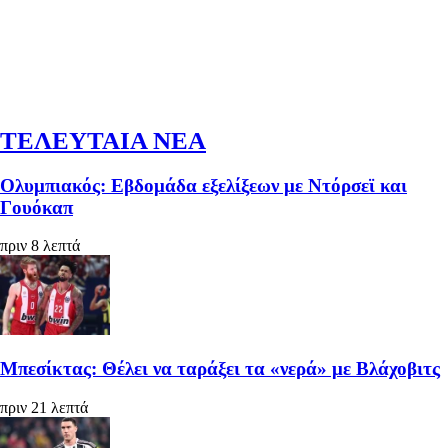
ΤΕΛΕΥΤΑΙΑ ΝΕΑ
Ολυμπιακός: Εβδομάδα εξελίξεων με Ντόρσεϊ και
Γουόκαπ
πριν 8 λεπτά
Μπεσίκτας: Θέλει να ταράξει τα «νερά» με Βλάχοβιτς
πριν 21 λεπτά