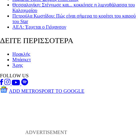
Θεσσαλονίκη: Στέγνωσε και... κοκκίνισε η λιμνοθάλασσα του
Καλοχωρίου
Πετρούλα Κωστίδου: Πώς είναι σήμερα το κορίτσι του καιρού
του Star
ΑΕΛ: Έρχεται ο Γιόχανσον
ΔΕΙΤΕ ΠΕΡΙΣΣΟΤΕΡΑ
Ηρακλής
Μπάσκετ
Άρης
FOLLOW US
ADD METROSPORT TO GOOGLE