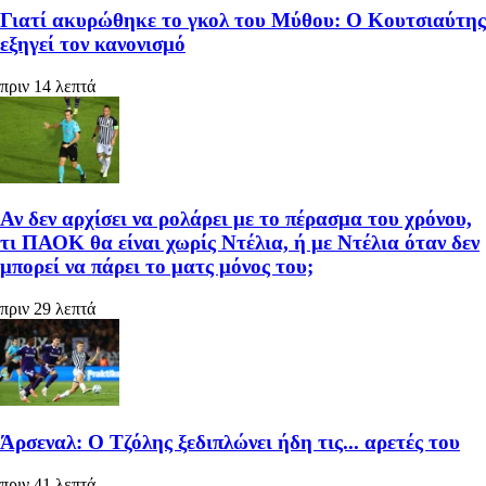
Γιατί ακυρώθηκε το γκολ του Μύθου: Ο Κουτσιαύτης
εξηγεί τον κανονισμό
πριν 14 λεπτά
Αν δεν αρχίσει να ρολάρει με το πέρασμα του χρόνου,
τι ΠΑΟΚ θα είναι χωρίς Ντέλια, ή με Ντέλια όταν δεν
μπορεί να πάρει το ματς μόνος του;
πριν 29 λεπτά
Άρσεναλ: Ο Τζόλης ξεδιπλώνει ήδη τις... αρετές του
πριν 41 λεπτά