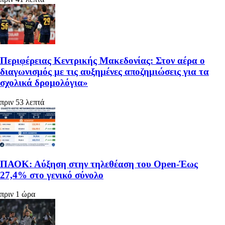
Περιφέρειας Κεντρικής Μακεδονίας: Στον αέρα ο
διαγωνισμός με τις αυξημένες αποζημιώσεις για τα
σχολικά δρομολόγια»
πριν 53 λεπτά
ΠΑΟΚ: Αύξηση στην τηλεθέαση του Open-Έως
27,4% στο γενικό σύνολο
πριν 1 ώρα