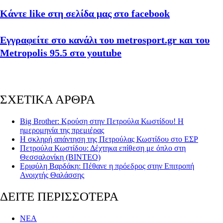
Κάντε like στη σελίδα μας στο facebook
Εγγραφείτε στο κανάλι του metrosport.gr και του
Metropolis 95.5 στο youtube
ΣΧΕΤΙΚΑ ΑΡΘΡΑ
Big Brother: Κρούση στην Πετρούλα Κωστίδου! Η
ημερομηνία της πρεμιέρας
Η σκληρή απάντηση της Πετρούλας Κωστίδου στο ΕΣΡ
Πετρούλα Κωστίδου: Δέχτηκα επίθεση με όπλο στη
Θεσσαλονίκη (ΒΙΝΤΕΟ)
Εριφύλη Βαρδάκη: Πέθανε η πρόεδρος στην Επιτροπή
Ανοιχτής Θαλάσσης
ΔΕΙΤΕ ΠΕΡΙΣΣΟΤΕΡΑ
ΝΕΑ