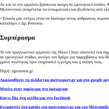
Αν και το νέο εργαλείο βρίσκεται ακόμη σε ερευνητικό στάδιο,
Μελλοντικά, αναμένεται να ενσωματώσει και βιοδείκτες από εξε
«Τελικός μας στόχος είναι να δώσουμε στους ανθρώπους περισσ
καταλήγει ο Δρ. Petersen.
Συμπέρασμα
Το νέο προγνωστικό εργαλείο της Mayo Clinic αποτελεί ένα σημ
σε ερευνητικό στάδιο, ανοίγει τον δρόμο για παρεμβάσεις πο
χρόνο ποιότητας πριν επηρεαστεί η μνήμη και η σκέψη τους.
Πηγή: ygeiamou.gr
Ακολουθήστε τη σελίδα του metrosport
.gr
και στο google ne
Μπείτε στην παρέα μας στο instagram
Κάντε like
στη σελίδα μας στο facebook
Εγγραφείτε στο κανάλι του metrosport
.gr
και του Metropoli