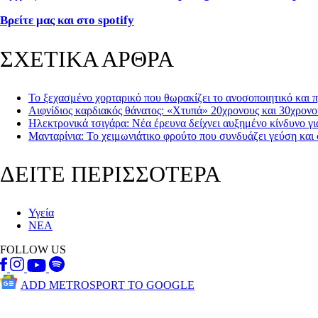
Βρείτε μας και στο spotify
ΣΧΕΤΙΚΑ ΑΡΘΡΑ
Το ξεχασμένο χορταρικό που θωρακίζει το ανοσοποιητικό και 
Αιφνίδιος καρδιακός θάνατος: «Χτυπά» 20χρονους και 30χρονο
Ηλεκτρονικά τσιγάρα: Νέα έρευνα δείχνει αυξημένο κίνδυνο γι
Μανταρίνια: Το χειμωνιάτικο φρούτο που συνδυάζει γεύση και 
ΔΕΙΤΕ ΠΕΡΙΣΣΟΤΕΡΑ
Υγεία
ΝΕΑ
FOLLOW US
ADD METROSPORT TO GOOGLE