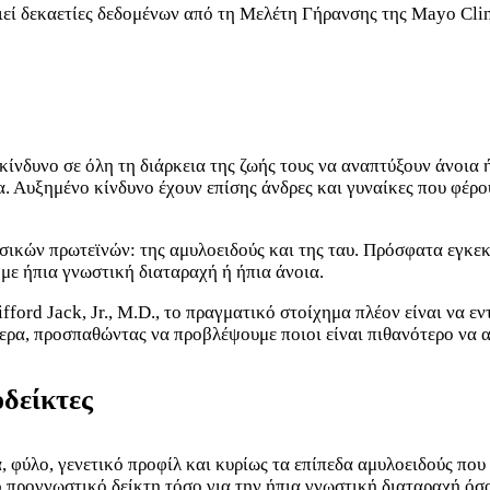
ιεί δεκαετίες δεδομένων από τη Μελέτη Γήρανσης της Mayo Clin
κίνδυνο σε όλη τη διάρκεια της ζωής τους να αναπτύξουν άνοια
. Αυξημένο κίνδυνο έχουν επίσης άνδρες και γυναίκες που φέρ
σικών πρωτεϊνών: της αμυλοειδούς και της ταυ. Πρόσφατα εγκ
 με ήπια γνωστική διαταραχή ή ήπια άνοια.
fford Jack, Jr., M.D., το πραγματικό στοίχημα πλέον είναι να ε
ερα, προσπαθώντας να προβλέψουμε ποιοι είναι πιθανότερο να 
οδείκτες
 φύλο, γενετικό προφίλ και κυρίως τα επίπεδα αμυλοειδούς που 
 προγνωστικό δείκτη τόσο για την ήπια γνωστική διαταραχή όσο