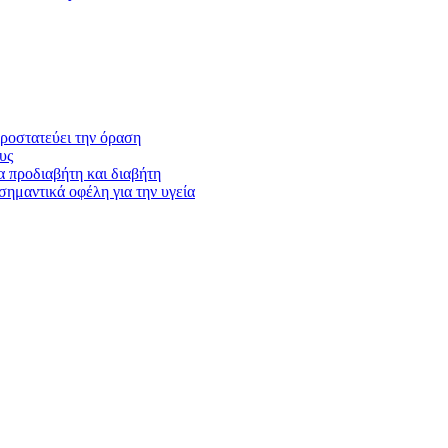
προστατεύει την όραση
υς
α προδιαβήτη και διαβήτη
σημαντικά οφέλη για την υγεία