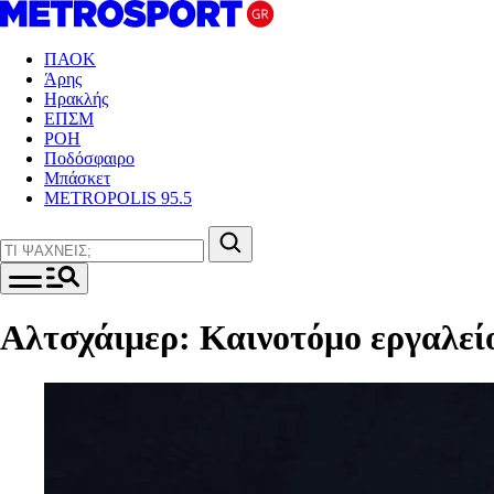
ΠΑΟΚ
Άρης
Ηρακλής
ΕΠΣΜ
ΡΟΗ
Ποδόσφαιρο
Μπάσκετ
METROPOLIS 95.5
Αλτσχάιμερ: Καινοτόμο εργαλείο