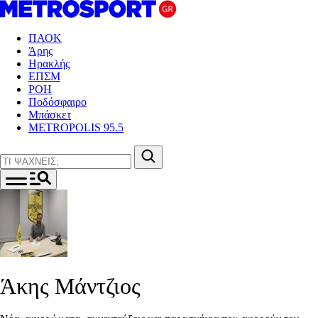
ΠΑΟΚ
Άρης
Ηρακλής
ΕΠΣΜ
ΡΟΗ
Ποδόσφαιρο
Μπάσκετ
METROPOLIS 95.5
Άκης Μάντζιος