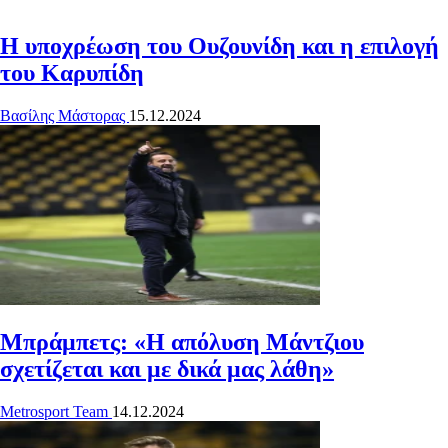
Η υποχρέωση του Ουζουνίδη και η επιλογή
του Καρυπίδη
Βασίλης Μάστορας
15.12.2024
Μπράμπετς: «Η απόλυση Μάντζιου
σχετίζεται και με δικά μας λάθη»
Metrosport Team
14.12.2024