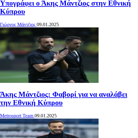
Υπογράφει ο Άκης Μάντζιος στην Εθνική
Κύπρου
Γιώργος Μάντζιος
09.01.2025
Άκης Μάντζιος: Φαβορί για να αναλάβει
την Εθνική Κύπρου
Metrosport Team
09.01.2025