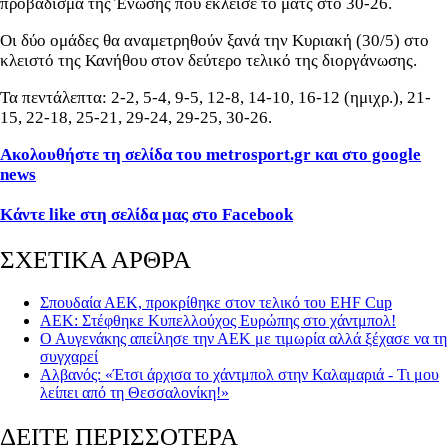
προβάδισμα της Ένωσης που έκλεισε το ματς στο 30-26.
Οι δύο ομάδες θα αναμετρηθούν ξανά την Κυριακή (30/5) στο
κλειστό της Κανήθου στον δεύτερο τελικό της διοργάνωσης.
Τα πεντάλεπτα: 2-2, 5-4, 9-5, 12-8, 14-10, 16-12 (ημιχρ.), 21-
15, 22-18, 25-21, 29-24, 29-25, 30-26.
Ακολουθήστε τη σελίδα του metrosport.gr και στο google
news
Κάντε like στη σελίδα μας στο Facebook
ΣΧΕΤΙΚΑ ΑΡΘΡΑ
Σπουδαία ΑΕΚ, προκρίθηκε στον τελικό του EHF Cup
ΑΕΚ: Στέφθηκε Κυπελλούχος Ευρώπης στο χάντμπολ!
Ο Αυγενάκης απείλησε την ΑΕΚ με τιμωρία αλλά ξέχασε να τη
συγχαρεί
Αλβανός: «Έτσι άρχισα το χάντμπολ στην Καλαμαριά - Τι μου
λείπει από τη Θεσσαλονίκη!»
ΔΕΙΤΕ ΠΕΡΙΣΣΟΤΕΡΑ