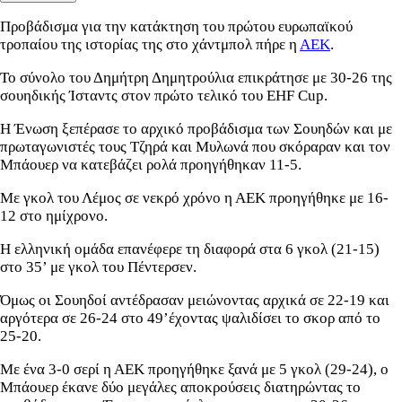
Προβάδισμα για την κατάκτηση του πρώτου ευρωπαϊκού
τροπαίου της ιστορίας της στο χάντμπολ πήρε η
ΑΕΚ
.
Το σύνολο του Δημήτρη Δημητρούλια επικράτησε με 30-26 της
σουηδικής Ίσταντς στον πρώτο τελικό του EHF Cup.
Η Ένωση ξεπέρασε το αρχικό προβάδισμα των Σουηδών και με
πρωταγωνιστές τους Τζηρά και Μυλωνά που σκόραραν και τον
Μπάουερ να κατεβάζει ρολά προηγήθηκαν 11-5.
Με γκολ του Λέμος σε νεκρό χρόνο η ΑΕΚ προηγήθηκε με 16-
12 στο ημίχρονο.
Η ελληνική ομάδα επανέφερε τη διαφορά στα 6 γκολ (21-15)
στο 35’ με γκολ του Πέντερσεν.
Όμως οι Σουηδοί αντέδρασαν μειώνοντας αρχικά σε 22-19 και
αργότερα σε 26-24 στο 49’έχοντας ψαλιδίσει το σκορ από το
25-20.
Με ένα 3-0 σερί η ΑΕΚ προηγήθηκε ξανά με 5 γκολ (29-24), ο
Μπάουερ έκανε δύο μεγάλες αποκρούσεις διατηρώντας το