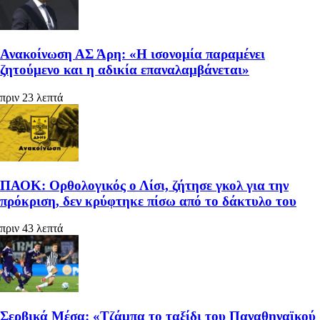
Ανακοίνωση ΑΣ Άρη: «Η ισονομία παραμένει
ζητούμενο και η αδικία επαναλαμβάνεται»
πριν 23 λεπτά
ΠΑΟΚ: Ορθολογικός ο Λίσι, ζήτησε γκολ για την
πρόκριση, δεν κρύφτηκε πίσω από το δάκτυλο του
πριν 43 λεπτά
Σερβικά Μέσα: «Τζάμπα το ταξίδι του Παναθηναϊκού