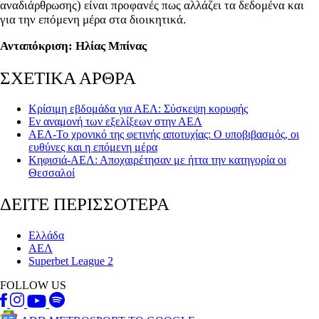
αναδιάρθρωσης) είναι προφανές πως αλλάζει τα δεδομένα και
για την επόμενη μέρα στα διοικητικά.
Ανταπόκριση: Ηλίας Μπίνας
ΣΧΕΤΙΚΑ ΑΡΘΡΑ
Κρίσιμη εβδομάδα για ΑΕΛ: Σύσκεψη κορυφής
Εν αναμονή των εξελίξεων στην ΑΕΛ
ΑΕΛ-Το χρονικό της φετινής αποτυχίας: Ο υποβιβασμός, οι
ευθύνες και η επόμενη μέρα
Κηφισιά-ΑΕΛ: Αποχαιρέτησαν με ήττα την κατηγορία οι
Θεσσαλοί
ΔΕΙΤΕ ΠΕΡΙΣΣΟΤΕΡΑ
Ελλάδα
ΑΕΛ
Superbet League 2
FOLLOW US