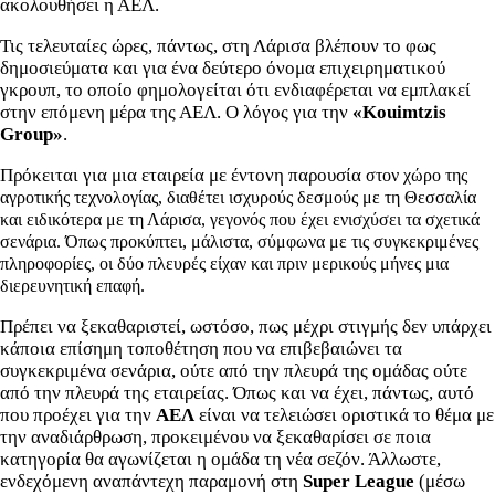
ακολουθήσει η ΑΕΛ.
Τις τελευταίες ώρες, πάντως, στη Λάρισα βλέπουν το φως
δημοσιεύματα και για ένα δεύτερο όνομα επιχειρηματικού
γκρουπ, το οποίο φημολογείται ότι ενδιαφέρεται να εμπλακεί
στην επόμενη μέρα της ΑΕΛ. Ο λόγος για την
«Kouimtzis
Group»
.
Πρόκειται για μια εταιρεία με έντονη παρουσία
στον χώρο της
αγροτικής τεχνολογίας, διαθέτει ισχυρούς δεσμούς με τη Θεσσαλία
και ειδικότερα με τη Λάρισα, γεγονός που έχει ενισχύσει τα σχετικά
σενάρια. Όπως προκύπτει, μάλιστα, σύμφωνα με τις συγκεκριμένες
πληροφορίες, οι δύο πλευρές είχαν και πριν μερικούς μήνες μια
διερευνητική επαφή.
Πρέπει να ξεκαθαριστεί, ωστόσο, πως μέχρι στιγμής δεν υπάρχει
κάποια επίσημη τοποθέτηση που να επιβεβαιώνει τα
συγκεκριμένα σενάρια, ούτε από την πλευρά της ομάδας ούτε
από την πλευρά της εταιρείας. Όπως και να έχει, πάντως, αυτό
που προέχει για την
ΑΕΛ
είναι να τελειώσει οριστικά το θέμα με
την αναδιάρθρωση, προκειμένου να ξεκαθαρίσει σε ποια
κατηγορία θα αγωνίζεται η ομάδα τη νέα σεζόν. Άλλωστε,
ενδεχόμενη αναπάντεχη παραμονή στη
Super League
(μέσω