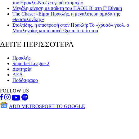
τον Ηρακλή-Να έχει γερό στομάχι»
Μεγάλη κίνηση με παίκτη του ΠΑΟΚ Β' στη Γ' Εθνική
The Chase: «Είμαι Ηρακλής, η μεγαλύτερη ομάδα της
Θεσσαλονίκης»
Στολτίδης, η επιστροφή στον Ηρακλή: Το «χρυσό» γκολ, ο
Μυτιληναίος και το πανό έξω από σπίτι του
ΔΕΙΤΕ ΠΕΡΙΣΣΟΤΕΡΑ
Ηρακλής
Superbet League 2
Διαιτησία
ΑΕΛ
Ποδόσφαιρο
FOLLOW US
ADD METROSPORT TO GOOGLE