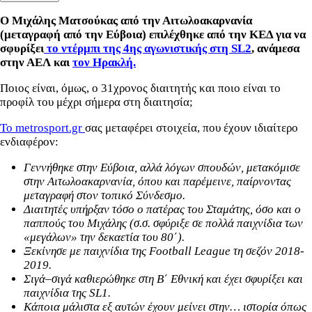
Ο Μιχάλης Ματσούκας από την Αιτωλοακαρνανία
(μεταγραφή από την Εύβοια) επιλέχθηκε από την ΚΕΔ για να
σφυρίξει
το ντέρμπι της 4ης αγωνιστικής στη SL2
, ανάμεσα
στην ΑΕΛ και
τον Ηρακλή.
Ποιος είναι, όμως, ο 31χρονος διαιτητής και ποιο είναι το
προφίλ του μέχρι σήμερα στη διαιτησία;
Το metrosport.gr
σας μεταφέρει στοιχεία, που έχουν ιδιαίτερο
ενδιαφέρον:
Γεννήθηκε στην Εύβοια, αλλά λόγων σπουδών, μετακόμισε
στην Αιτωλοακαρνανία, όπου και παρέμεινε, παίρνοντας
μεταγραφή στον τοπικό Σύνδεσμο.
Διαιτητές υπήρξαν τόσο ο πατέρας του Σταμάτης, όσο και ο
παππούς του Μιχάλης (σ.σ. σφύριξε σε πολλά παιχνίδια των
«μεγάλων» την δεκαετία του 80΄).
Ξεκίνησε με παιχνίδια της Football League τη σεζόν 2018-
2019.
Σιγά–σιγά καθιερώθηκε στη Β΄ Εθνική και έχει σφυρίξει και
παιχνίδια της SL1.
Κάποια μάλιστα εξ αυτών έχουν μείνει στην… ιστορία όπως