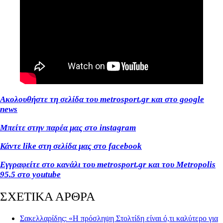
Ακολουθήστε τη σελίδα του metrosport.gr και στο google
news
Μπείτε στην παρέα μας στο instagram
Κάντε like στη σελίδα μας στο facebook
Εγγραφείτε στο κανάλι του metrosport.gr και του Metropolis
95.5 στο youtube
ΣΧΕΤΙΚΑ ΑΡΘΡΑ
Σακελλαρίδης: «Η πρόσληψη Στολτίδη είναι ό,τι καλύτερο για