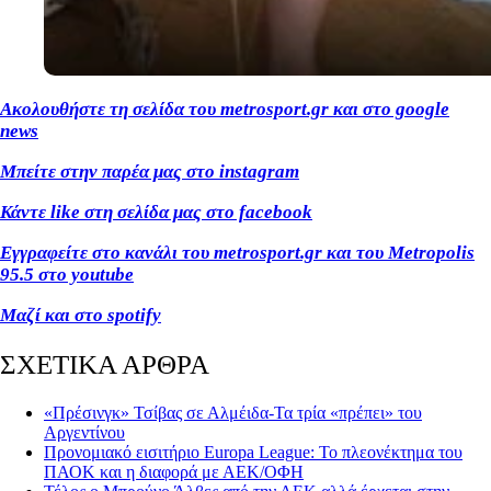
Ακολουθήστε τη σελίδα του metrosport
.gr
και στο google
news
Μπείτε στην παρέα μας στο instagram
Κάντε like
στη σελίδα μας στο facebook
Εγγραφείτε στο κανάλι του metrosport
.gr
και του Metropolis
95.5 στο youtube
Μαζί και στο spotify
ΣΧΕΤΙΚΑ ΑΡΘΡΑ
«Πρέσινγκ» Τσίβας σε Αλμέιδα-Τα τρία «πρέπει» του
Αργεντίνου
Προνομιακό εισιτήριο Europa League: Το πλεονέκτημα του
ΠΑΟΚ και η διαφορά με ΑΕΚ/ΟΦΗ