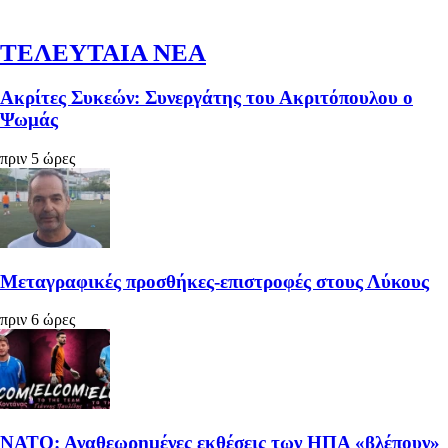
ΤΕΛΕΥΤΑΙΑ ΝΕΑ
Ακρίτες Συκεών: Συνεργάτης του Ακριτόπουλου ο
Ψωμάς
πριν 5 ώρες
Μεταγραφικές προσθήκες-επιστροφές στους Λύκους
πριν 6 ώρες
ΝΑΤΟ: Αναθεωρημένες εκθέσεις των ΗΠΑ «βλέπουν»