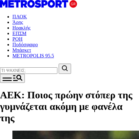
ΠΑΟΚ
Άρης
Ηρακλής
ΕΠΣΜ
ΡΟΗ
Ποδόσφαιρο
Μπάσκετ
METROPOLIS 95.5
ΑΕΚ: Ποιος πρώην στόπερ της
γυμνάζεται ακόμη με φανέλα
της