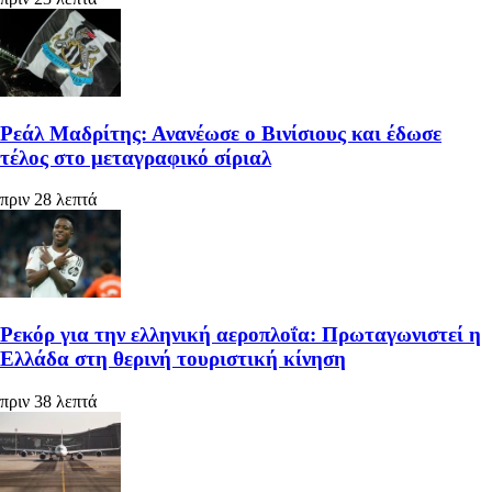
Ρεάλ Μαδρίτης: Ανανέωσε ο Βινίσιους και έδωσε
τέλος στο μεταγραφικό σίριαλ
πριν 28 λεπτά
Ρεκόρ για την ελληνική αεροπλοΐα: Πρωταγωνιστεί η
Ελλάδα στη θερινή τουριστική κίνηση
πριν 38 λεπτά