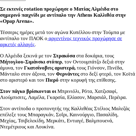
Σε εκτενές rotation προχώρησε ο Ματίας Αλμέιδα στο
σημερινό παιχνίδι με αντίπαλο την Athens Καλλιθέα στην
«Opap Arena».
Τέσσερις ημέρες μετά τον αγώνα Κυπέλλου στην Τούμπα με
αντίπαλο τον ΠΑΟΚ ο
αργεντίνος τεχνικός προχώρησε σε
αρκετές αλλαγές
.
Ο Αλμέιδα
ξεκινά με τον
Στρακόσα
στα δοκάρια, τους
Μήτογλου-Σιμάνσκι στόπερ
, τον Οντουμπάτζο δεξιά στην
άμυνα, τον
Γκατσίνοβιτς αριστερά,
τους Γιόνσον, Πινέδα,
Μάνταλο στον άξονα, τον
Φερνάντες
στο δεξί φτερό, τον Κοϊτά
στο αριστερό και τον
Πιερό
στην κορυφή της επίθεσης.
Στον πάγκο βρίσκονται οι
Μπρινιόλι, Ρότα, Χατζισαφί,
Λιούμπισιτς, Λαμέλα, Γκαρσία, Ελίασον, Μαρσιάλ, Περέιρα.
Στον αντίποδα ο προπονητής της Καλλιθέας Στέλιος Μαλεζάς
επέλεξε τους
Μπαραγκάν, Σοΐρι, Καινούργιο, Πασαλίδη,
Μεχίας, Τσιβελεκίδη, Μερκάτι, Εντιαγέ, Βαλμπουενά,
Ντεμέτριους και Λουκίνα.