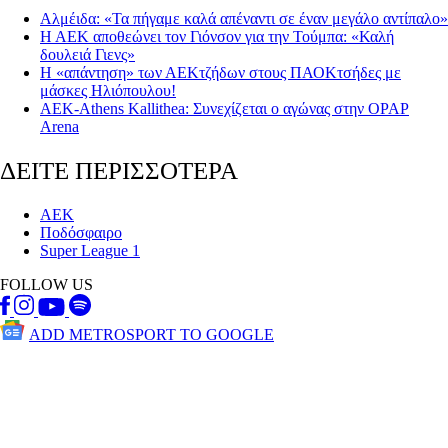
Αλμέιδα: «Τα πήγαμε καλά απέναντι σε έναν μεγάλο αντίπαλο»
Η ΑΕΚ αποθεώνει τον Γιόνσον για την Τούμπα: «Καλή
δουλειά Γιενς»
Η «απάντηση» των ΑΕΚτζήδων στους ΠΑΟΚτσήδες με
μάσκες Ηλιόπουλου!
ΑΕΚ-Athens Kallithea: Συνεχίζεται ο αγώνας στην OPAP
Arena
ΔΕΙΤΕ ΠΕΡΙΣΣΟΤΕΡΑ
ΑΕΚ
Ποδόσφαιρο
Super League 1
FOLLOW US
ADD METROSPORT TO GOOGLE