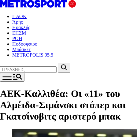
ΠΑΟΚ
Άρης
Ηρακλής
ΕΠΣΜ
ΡΟΗ
Ποδόσφαιρο
Μπάσκετ
METROPOLIS 95.5
AEK-Καλλιθέα: Οι «11» του
Αλμέιδα-Σιμάνσκι στόπερ και
Γκατσίνοβιτς αριστερό μπακ