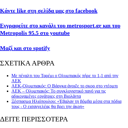
Κάντε like στη σελίδα μας στο facebook
Εγγραφείτε στο κανάλι του metrosport.gr και του
Metropolis 95.5 στο youtube
Μαζί και στο spotify
ΣΧΕΤΙΚΑ ΑΡΘΡΑ
Με πέναλτι του Ταρέμι ο Ολυμπιακός πήρε το 1-1 από την
ΑΕΚ
ΑΕΚ-Ολυμπιακός: Ο Βάργκα άνοιξε το σκορ στο ντέρμπι
ΑΕΚ – Ολυμπιακός: Το συγκλονιστικό πανό για τις
αδικοχαμένες εργάτριες στη Βιολάντα
Ξέσπασμα Ηλιόπουλου: «Έβαλαν τη βόμβα μέσα στα πόδια
τους - Ο εισαγγελέας θα βρει την άκρη»
ΔΕΙΤΕ ΠΕΡΙΣΣΟΤΕΡΑ