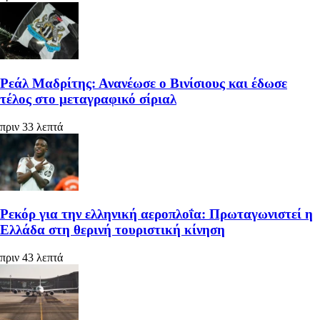
Ρεάλ Μαδρίτης: Ανανέωσε ο Βινίσιους και έδωσε
τέλος στο μεταγραφικό σίριαλ
πριν 33 λεπτά
Ρεκόρ για την ελληνική αεροπλοΐα: Πρωταγωνιστεί η
Ελλάδα στη θερινή τουριστική κίνηση
πριν 43 λεπτά