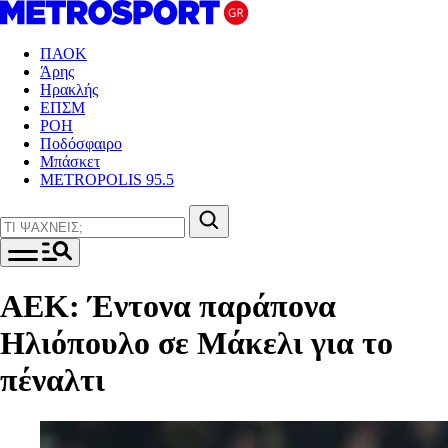
ΠΑΟΚ
Άρης
Ηρακλής
ΕΠΣΜ
ΡΟΗ
Ποδόσφαιρο
Μπάσκετ
METROPOLIS 95.5
ΑΕΚ: Έντονα παράπονα
Ηλιόπουλο σε Μάκελι για το
πέναλτι