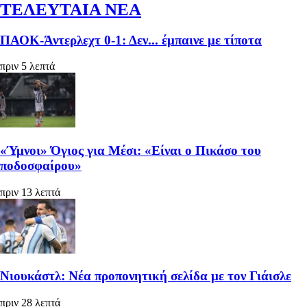
ΤΕΛΕΥΤΑΙΑ ΝΕΑ
ΠΑΟΚ-Άντερλεχτ 0-1: Δεν... έμπαινε με τίποτα
πριν 5 λεπτά
«Ύμνοι» Όγιος για Μέσι: «Είναι ο Πικάσο του
ποδοσφαίρου»
πριν 13 λεπτά
Νιουκάστλ: Νέα προπονητική σελίδα με τον Γιάισλε
πριν 28 λεπτά