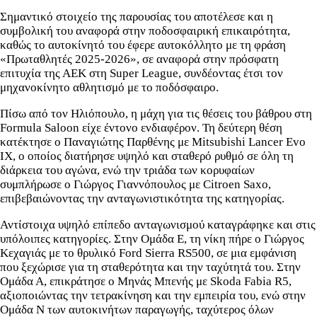
Σημαντικό στοιχείο της παρουσίας του αποτέλεσε και η
συμβολική του αναφορά στην ποδοσφαιρική επικαιρότητα,
καθώς το αυτοκίνητό του έφερε αυτοκόλλητο με τη φράση
«Πρωταθλητές 2025-2026», σε αναφορά στην πρόσφατη
επιτυχία της ΑΕΚ στη Super League, συνδέοντας έτσι τον
μηχανοκίνητο αθλητισμό με το ποδόσφαιρο.
Πίσω από τον Ηλιόπουλο, η μάχη για τις θέσεις του βάθρου στη
Formula Saloon είχε έντονο ενδιαφέρον. Τη δεύτερη θέση
κατέκτησε ο Παναγιώτης Παρθένης με Mitsubishi Lancer Evo
IX, ο οποίος διατήρησε υψηλό και σταθερό ρυθμό σε όλη τη
διάρκεια του αγώνα, ενώ την τριάδα των κορυφαίων
συμπλήρωσε ο Γιώργος Γιαννόπουλος με Citroen Saxo,
επιβεβαιώνοντας την ανταγωνιστικότητα της κατηγορίας.
Αντίστοιχα υψηλό επίπεδο ανταγωνισμού καταγράφηκε και στις
υπόλοιπες κατηγορίες. Στην Ομάδα Ε, τη νίκη πήρε ο Γιώργος
Κεχαγιάς με το θρυλικό Ford Sierra RS500, σε μια εμφάνιση
που ξεχώρισε για τη σταθερότητα και την ταχύτητά του. Στην
Ομάδα Α, επικράτησε ο Μηνάς Μπενής με Skoda Fabia R5,
αξιοποιώντας την τετρακίνηση και την εμπειρία του, ενώ στην
Ομάδα Ν των αυτοκινήτων παραγωγής, ταχύτερος όλων