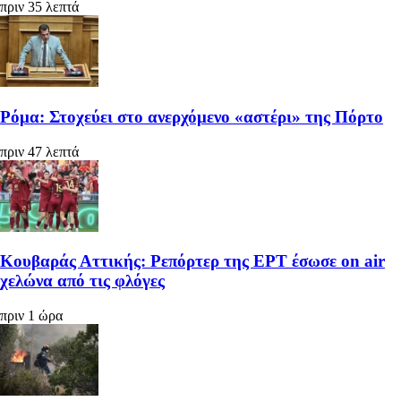
πριν 35 λεπτά
Ρόμα: Στοχεύει στο ανερχόμενο «αστέρι» της Πόρτο
πριν 47 λεπτά
Κουβαράς Αττικής: Ρεπόρτερ της ΕΡΤ έσωσε on air
χελώνα από τις φλόγες
πριν 1 ώρα