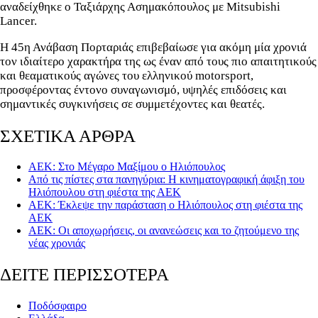
αναδείχθηκε ο Ταξιάρχης Ασημακόπουλος με Mitsubishi
Lancer.
Η 45η Ανάβαση Πορταριάς επιβεβαίωσε για ακόμη μία χρονιά
τον ιδιαίτερο χαρακτήρα της ως έναν από τους πιο απαιτητικούς
και θεαματικούς αγώνες του ελληνικού motorsport,
προσφέροντας έντονο συναγωνισμό, υψηλές επιδόσεις και
σημαντικές συγκινήσεις σε συμμετέχοντες και θεατές.
ΣΧΕΤΙΚΑ ΑΡΘΡΑ
ΑΕΚ: Στο Μέγαρο Μαξίμου ο Ηλιόπουλος
Από τις πίστες στα πανηγύρια: Η κινηματογραφική άφιξη του
Ηλιόπουλου στη φιέστα της ΑΕΚ
ΑΕΚ: Έκλεψε την παράσταση ο Ηλιόπουλος στη φιέστα της
ΑΕΚ
ΑΕΚ: Οι αποχωρήσεις, οι ανανεώσεις και το ζητούμενο της
νέας χρονιάς
ΔΕΙΤΕ ΠΕΡΙΣΣΟΤΕΡΑ
Ποδόσφαιρο