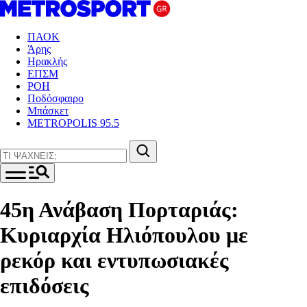
ΠΑΟΚ
Άρης
Ηρακλής
ΕΠΣΜ
ΡΟΗ
Ποδόσφαιρο
Μπάσκετ
METROPOLIS 95.5
45η Ανάβαση Πορταριάς:
Κυριαρχία Ηλιόπουλου με
ρεκόρ και εντυπωσιακές
επιδόσεις