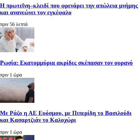
Η πρωτεΐνη–κλειδί που φρενάρει την απώλεια μνήμης
και ανανεώνει τον εγκέφαλο
πριν 56 λεπτά
Ρωσία: Εκατομμύρια ακρίδες σκέπασαν τον ουρανό
πριν 1 ώρα
Με Ράζο η ΑΕ Ευόσμου, με Πιπερίδη το Βασιλούδι
και Κασαρτζιάν το Καλοχώρι
πριν 1 ώρα