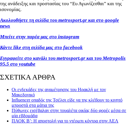
της ανάδειξης και προστασίας του “Ευ Αγωνίζεσθαι” και της
ισονομίας.
Ακολουθήστε τη σελίδα του metrosport.gr και στο google
news
Μπείτε στην παρέα μας στο instagram
Κάντε like στη σελίδα μας στο facebook
Εγγραφείτε στο κανάλι του metrosport.gr και του Metropolis
95.5 στο youtube
ΣΧΕΤΙΚΑ ΑΡΘΡΑ
Οι ενδεκάδες της αναμέτρησης του Ηρακλή με τον
Μακεδονικό
Influencer οπαδός της Τσέλσι είδε να της κλέβουν το κινητό
μπροστά στα μάτια της
Πύθωνες εισέβαλαν στην τουαλέτα οικίας δύο φορές μέσα σε
μία εβδομάδα
ΠΑΟΚ Β’: Η αποστολή για το ντέρμπι κόντρα στην ΑΕΛ