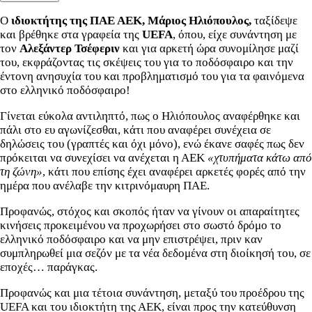
Ο
ιδιοκτήτης της ΠΑΕ ΑΕΚ, Μάριος Ηλιόπουλος,
ταξίδεψε
και βρέθηκε στα γραφεία της
UEFA
, όπου, είχε συνάντηση με
τον
Αλεξάντερ Τσέφεριν
και για αρκετή ώρα συνομίλησε μαζί
του, εκφράζοντας τις σκέψεις του για το ποδόσφαιρο και την
έντονη ανησυχία του και προβληματισμό του για τα φαινόμενα
στο ελληνικό ποδόσφαιρο!
Γίνεται εύκολα αντιληπτό, πως ο Ηλιόπουλος αναφέρθηκε και
πάλι στο ευ αγωνίζεσθαι, κάτι που αναφέρει συνέχεια σε
δηλώσεις του (γραπτές και όχι μόνο), ενώ έκανε σαφές πως δεν
πρόκειται να συνεχίσει να ανέχεται η ΑΕΚ
«χτυπήματα κάτω από
τη ζώνη»
, κάτι που επίσης έχει αναφέρει αρκετές φορές από την
ημέρα που ανέλαβε την κιτρινόμαυρη ΠΑΕ.
Προφανώς, στόχος και σκοπός ήταν να γίνουν οι απαραίτητες
κινήσεις προκειμένου να προχωρήσει στο σωστό δρόμο το
ελληνικό ποδόσφαιρο και να μην επιστρέψει, πριν καν
συμπληρωθεί μια σεζόν με τα νέα δεδομένα στη διοίκησή του, σε
εποχές… παράγκας.
Προφανώς και μια τέτοια συνάντηση, μεταξύ του προέδρου της
UEFA και του ιδιοκτήτη της ΑΕΚ, είναι προς την κατεύθυνση