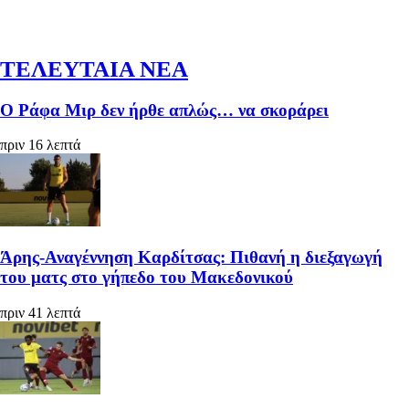
ΤΕΛΕΥΤΑΙΑ ΝΕΑ
Ο Ράφα Μιρ δεν ήρθε απλώς… να σκοράρει
πριν 16 λεπτά
Άρης-Αναγέννηση Καρδίτσας: Πιθανή η διεξαγωγή
του ματς στο γήπεδο του Μακεδονικού
πριν 41 λεπτά