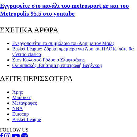
Εγγραφείτε στο κανάλι του metrosport.gr και του
Metropolis 95.5 στο youtube
ΣΧΕΤΙΚΑ ΑΡΘΡΑ
Ενεργοποιείται το συμβόλαιο του Άρη με τον Μάιλς
Basket League: Ζόρικη πρεμιέρα για Άρη και ΠΑΟΚ, πότε θα
γίνει το clasico
Στον Κολοσσό Ρόδου ο Σλαφτσάκης
Ολυμπιακός: Επίσημη η επιστροφή Βεζένκοφ
ΔΕΙΤΕ ΠΕΡΙΣΣΟΤΕΡΑ
Άρης
Μπάσκετ
Μεταγραφές
NBA
Eurocup
Basket League
FOLLOW US