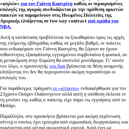
«ψηλών»
για τον Γιάννη Καστρίτη
καθώς οι περιορισμένες
επιλογές της αγοράς συνδυάζονται με την πρόθεση αρκετών
παικτών να παραμείνουν στις Ηνωμένες Πολιτείες της
Αμερικής ελπίζοντας σε two way contract
από ομάδα του
ΝΒΑ.
Αυτή η κατάσταση προβλέπεται να ξεκαθαρίσει προς τις αρχές
της επόμενης εβδομάδας καθώς σε μεγάλο βαθμό, οι παίκτες
που ενδιαφέρουν τον Γιάννη Καστρίτη, θα ξέρουν αν έχουν
πιθανότητες εξασφάλισης εγγυημένου συμβολαίου ή φυσικά, αν
η μετακόμιση στην Ευρώπη θα αποτελεί μονόδρομο. Γι’ αυτόν
τον λόγο, ο προπονητής
του Άρη
βρίσκεται σε θέση αναμονής
ελπίζοντας ότι δεν θα περιοριστούν ακόμη περισσότερο οι
επιλογές του.
Για παράδειγμα, πράγματι
οι «κίτρινοι»
ενδιαφέρθηκαν για τον
23χρονο Ουόρεν Ουάσινγκτον αλλά αυτή η υπόθεση έκλεισε εν
τη γενέσει της καθώς ο παίκτης είχε πάρει τις εγγυήσεις από το
Μαϊάμι.
Παράλληλα, στο προσκήνιο βρίσκεται μια ακόμη περίπτωση
σέντερ ο οποίος έχει εμπειρία από ευρωπαϊκές διοργανώσεις και
προέρχεται από μέτρια αγωνιστική χρονιά. Αυτό έχει ως