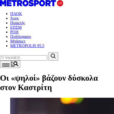
ΠΑΟΚ
Άρης
Ηρακλής
ΕΠΣΜ
ΡΟΗ
Ποδόσφαιρο
Μπάσκετ
METROPOLIS 95.5
Οι «ψηλοί» βάζουν δύσκολα
στον Καστρίτη