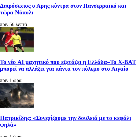
Διπρόσωπος ο Άρης κόντρα στον Πανσερραϊκό και
τώρα Νάπολι
πριν 56 λεπτά
Το νέο AI μαχητικό που εξετάζει η Ελλάδα–Το X-BAT
μπορεί να αλλάξει για πάντα τον πόλεμο στο Αιγαίο
πριν 1 ώρα
Πατρικίδης: «Συνεχίζουμε την δουλειά με το κεφάλι
ψηλά»
πριν 1 ώρα