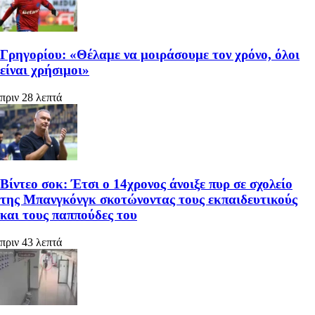
Γρηγορίου: «Θέλαμε να μοιράσουμε τον χρόνο, όλοι
είναι χρήσιμοι»
πριν 28 λεπτά
Βίντεο σοκ: Έτσι ο 14χρονος άνοιξε πυρ σε σχολείο
της Μπανγκόνγκ σκοτώνοντας τους εκπαιδευτικούς
και τους παππούδες του
πριν 43 λεπτά