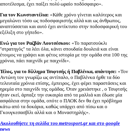
αποτέλεσμα, έχει παίξει πολύ ωραίο ποδόσφαιρο».
Για τον Κωνσταντέλια:
«Κάθε χρόνο γίνεται καλύτερος και
μεγαλώνει τόσο ως ποδοσφαιριστής αλλά και ως άνθρωπος,
αναπτύσσεται και αυτό έχει αντίκτυπο στην ποδοσφαιρική του
εξέλιξη στο γήπεδο».
Ενώ για τον Ραζβάν Λουτσέσκου:
«Το παρατσούκλι
''στρατηγός'' τα λέει όλα, κάνει σπουδαία δουλειά και είναι
έτοιμος να γράψει και φέτος ιστορία με την ομάδα στα 100 της
χρόνια, πάει παιχνίδι με παιχνίδι».
Τέλος, για το δίλλημα Τσιφτσής ή Παβλένκα, απάντησε:
«Τον
Αντώνη τον γνωρίζω ως αντίπαλο, ο Παβλένκα ήρθε τα δύο
τελευταία χρόνια επίσης, έμπειρος, έχει φέρει παραστάσεις και
ηρεμία στο παιχνίδι της ομάδας. Όταν χρειάστηκε , ο Τσιφτσής
ήταν εκεί, άρπαξε την ευκαιρία από τα μαλλιά και έδωσε μία
ασφάλεια στην ομάδα, οπότε ο ΠΑΟΚ δεν θα έχει πρόβλημα
κάτω από τα δοκάρια, καθώς υπάρχει από πίσω και ο
Γκουγκεσασβίλι αλλά και ο Μοναστηρλής».
Ακολουθήστε τη σελίδα του metrosport.gr και στο google
news