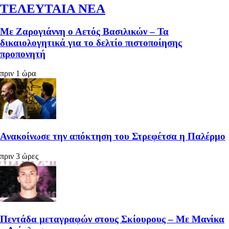
ΤΕΛΕΥΤΑΙΑ ΝΕΑ
Με Ζαρογιάννη ο Αετός Βασιλικών – Τα
δικαιολογητικά για το δελτίο πιστοποίησης
προπονητή
πριν 1 ώρα
Ανακοίνωσε την απόκτηση του Στρεφέτσα η Παλέρμο
πριν 3 ώρες
Πεντάδα μεταγραφών στους Σκίουρους – Με Μανίκα