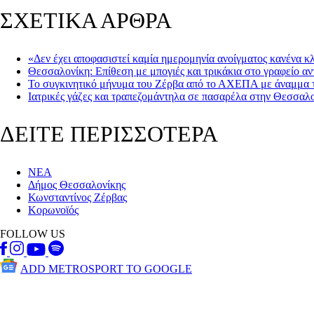
ΣΧΕΤΙΚΑ ΑΡΘΡΑ
«Δεν έχει αποφασιστεί καμία ημερομηνία ανοίγματος κανένα κ
Θεσσαλονίκη: Επίθεση με μπογιές και τρικάκια στο γραφείο α
Το συγκινητικό μήνυμα του Ζέρβα από το ΑΧΕΠΑ με άναμμα 
Ιατρικές γάζες και τραπεζομάντηλα σε πασαρέλα στην Θεσσαλ
ΔΕΙΤΕ ΠΕΡΙΣΣΟΤΕΡΑ
ΝΕΑ
Δήμος Θεσσαλονίκης
Κωνσταντίνος Ζέρβας
Κορωνοϊός
FOLLOW US
ADD METROSPORT TO GOOGLE