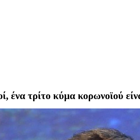
ί, ένα τρίτο κύμα κορωνοϊού είν