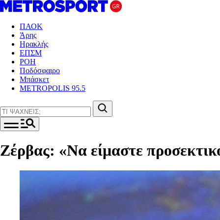
ΠΑΟΚ
Άρης
Ηρακλής
ΕΠΣΜ
ΡΟΗ
Ποδόσφαιρο
Μπάσκετ
METROPOLIS 95.5
Ζέρβας: «Να είμαστε προσεκτικο