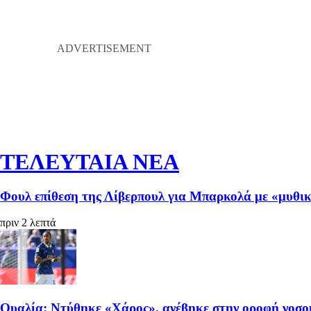
ΤΕΛΕΥΤΑΙΑ ΝΕΑ
Φουλ επίθεση της Λίβερπουλ για Μπαρκολά με «μυθι
πριν 2 λεπτά
Ουαλία: Ντύθηκε «Χάρος», ανέβηκε στην οροφή νοσοκ