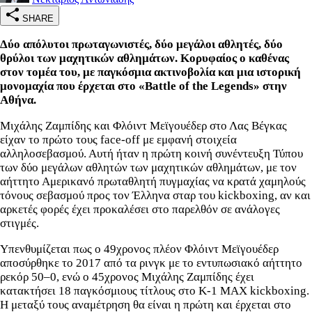
SHARE
Δύο απόλυτοι πρωταγωνιστές, δύο μεγάλοι αθλητές, δύο
θρύλοι των μαχητικών αθλημάτων. Κορυφαίος ο καθένας
στον τομέα του, με παγκόσμια ακτινοβολία και μια ιστορική
μονομαχία που έρχεται στο «Battle of the Legends» στην
Αθήνα.
Μιχάλης Ζαμπίδης και Φλόιντ Μεϊγουέδερ στο Λας Βέγκας
είχαν το πρώτο τους face-off με εμφανή στοιχεία
αλληλοσεβασμού. Αυτή ήταν η πρώτη κοινή συνέντευξη Τύπου
των δύο μεγάλων αθλητών των μαχητικών αθλημάτων, με τον
αήττητο Αμερικανό πρωταθλητή πυγμαχίας να κρατά χαμηλούς
τόνους σεβασμού προς τον Έλληνα σταρ του kickboxing, αν και
αρκετές φορές έχει προκαλέσει στο παρελθόν σε ανάλογες
στιγμές.
Υπενθυμίζεται πως ο 49χρονος πλέον Φλόιντ Μεϊγουέδερ
αποσύρθηκε το 2017 από τα ρινγκ με το εντυπωσιακό αήττητο
ρεκόρ 50–0, ενώ ο 45χρονος Μιχάλης Ζαμπίδης έχει
κατακτήσει 18 παγκόσμιους τίτλους στο K-1 MAX kickboxing.
Η μεταξύ τους αναμέτρηση θα είναι η πρώτη και έρχεται στο