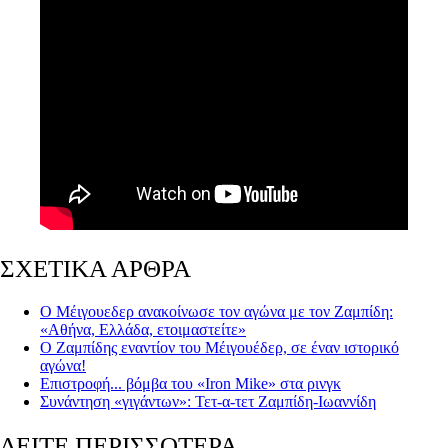
ΣΧΕΤΙΚΑ ΑΡΘΡΑ
Ο Μέιγουεδερ ανακοίνωσε τον αγώνα με τον Ζαμπίδη:
«Αθήνα, Ελλάδα, ετοιμαστείτε»
Ο Ζαμπίδης εναντίον του Μέιγουέδερ, σε έναν ιστορικό
αγώνα!
Επιστροφή... βόμβα του «Iron Mike» στα ρινγκ
Συνάντηση «γιγάντων»: Τετ-α-τετ Ζαμπίδη-Ιωαννίδη
ΔΕΙΤΕ ΠΕΡΙΣΣΟΤΕΡΑ