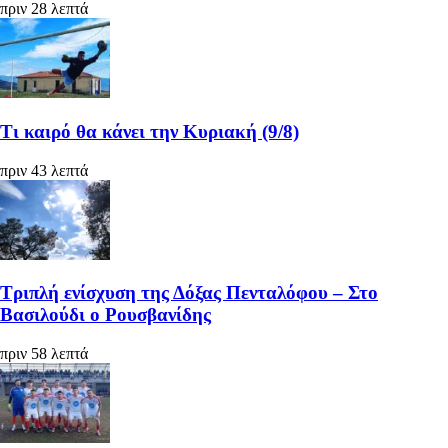
πριν 28 λεπτά
Τι καιρό θα κάνει την Κυριακή (9/8)
πριν 43 λεπτά
Τριπλή ενίσχυση της Δόξας Πενταλόφου – Στο
Βασιλούδι ο Ρουσβανίδης
πριν 58 λεπτά