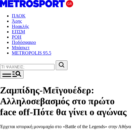
ΠΑΟΚ
Άρης
Ηρακλής
ΕΠΣΜ
ΡΟΗ
Ποδόσφαιρο
Μπάσκετ
METROPOLIS 95.5
Ζαμπίδης-Μεϊγουέδερ:
Αλληλοσεβασμός στο πρώτο
face off-Πότε θα γίνει ο αγώνας
Έρχεται ιστορική μονομαχία στο «Battle of the Legends» στην Αθήνα