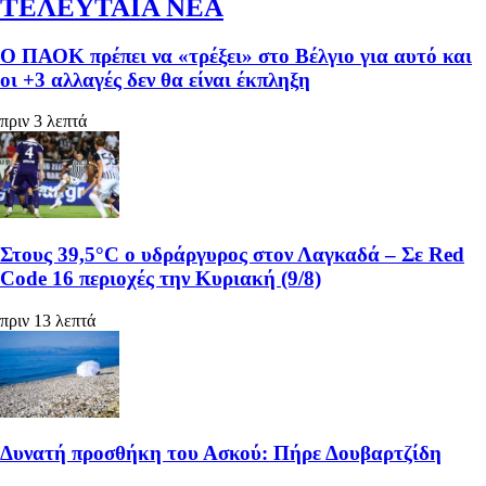
ΤΕΛΕΥΤΑΙΑ ΝΕΑ
Ο ΠΑΟΚ πρέπει να «τρέξει» στο Βέλγιο για αυτό και
οι +3 αλλαγές δεν θα είναι έκπληξη
πριν 3 λεπτά
Στους 39,5°C ο υδράργυρος στον Λαγκαδά – Σε Red
Code 16 περιοχές την Κυριακή (9/8)
πριν 13 λεπτά
Δυνατή προσθήκη του Ασκού: Πήρε Δουβαρτζίδη