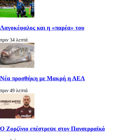
Λαγοκέφαλος και η «παρέα» του
πριν 34 λεπτά
Νέα προσθήκη με Μακρή η ΑΕΛ
πριν 49 λεπτά
Ο Ζορζίνιο επέστρεψε στον Πανσερραϊκό