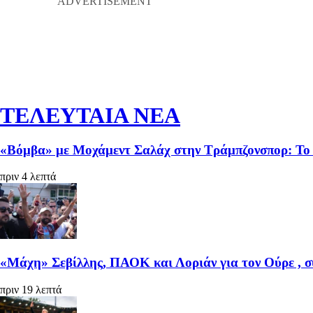
ΤΕΛΕΥΤΑΙΑ ΝΕΑ
«Βόμβα» με Μοχάμεντ Σαλάχ στην Τράμπζονσπορ: Το 
πριν 4 λεπτά
«Μάχη» Σεβίλλης, ΠΑΟΚ και Λοριάν για τον Ούρε , σ
πριν 19 λεπτά