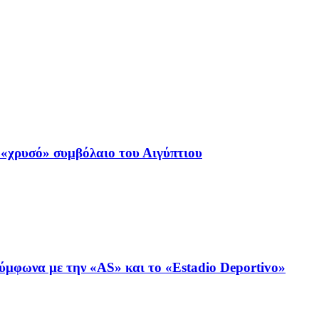
«χρυσό» συμβόλαιο του Αιγύπτιου
ύμφωνα με την «AS» και το «Estadio Deportivo»