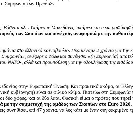
 τη Συμφωνία των Πρεσπών.
ς, Βόσνιοι κλπ. Υπάρχουν Μακεδόνες, υπάρχει και η εκπροσώπησή
ουργός των Σκοπίων και συνέχισε, αναφορικά με την καθυστέ
νημόνια στο ελληνικό κοινοβούλιο. Περιμέναμε 2 χρόνια για την 
 Συμφωνία», ανέφερε ο Ζάεφ και συνέχισε: «(η Συμφωνία) αποτελ
του ΝΑΤΟ-, αλλά και προϋπόθεση για την ολοκλήρωση της εισόδο
εδονίας στην Ευρωπαϊκή Ένωση. Και πρακτικά ακόμα, οι Έλληνε
νική κυβέρνηση) είναι σε φιλικό κλίμα. Πιστεύω στη Συμφωνία 
οι δύο χώρες, και οι δύο λαοί. Φυσικά, είμαι ο πρώτος που τηρ
κά με την συμμετοχή της ομάδας των Σκοπίων στο Euro 2020.
ις συνηθίσει, επί 47 χρόνια, να λες κάτι με έναν συγκεκριμένο 