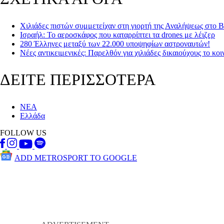
Χιλιάδες πιστών συμμετείχαν στη γιορτή της Αναλήψεως στο Β
Ισραήλ: Το αεροσκάφος που καταρρίπτει τα drones με λέιζερ
280 Έλληνες μεταξύ των 22.000 υποψηφίων αστροναυτών!
Νέες αντικειμενικές: Παρελθόν για χιλιάδες δικαιούχους το κ
ΔΕΙΤΕ ΠΕΡΙΣΣΟΤΕΡΑ
ΝΕΑ
Ελλάδα
FOLLOW US
ADD METROSPORT TO GOOGLE