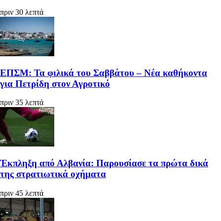
πριν 30 λεπτά
ΕΠΣΜ: Τα φιλικά του Σαββάτου – Νέα καθήκοντα
για Πετρίδη στον Αγροτικό
πριν 35 λεπτά
Έκπληξη από Αλβανία: Παρουσίασε τα πρώτα δικά
της στρατιωτικά οχήματα
πριν 45 λεπτά