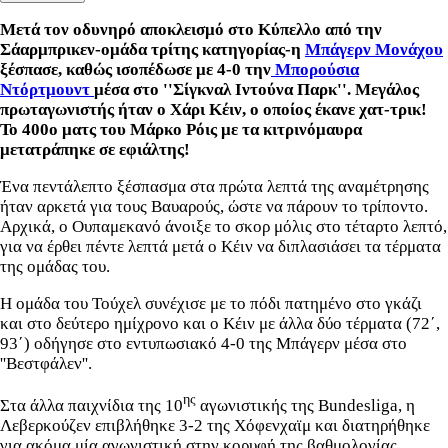
Μετά τον οδυνηρό αποκλεισμό στο Κύπελλο από την
Σάαρμπρικεν-ομάδα τρίτης κατηγορίας-η
Μπάγερν Μονάχου
ξέσπασε, καθώς ισοπέδωσε με 4-0 την
Μπορούσια
Ντόρτμουντ
μέσα στο ''Σίγκναλ Ιντούνα Παρκ''. Μεγάλος
πρωταγωνιστής ήταν ο Χάρι Κέιν, ο οποίος έκανε χατ-τρικ!
Το 400ο ματς του Μάρκο Ρόις με τα κιτρινόμαυρα
μετατράπηκε σε εφιάλτης!
Ένα πεντάλεπτο ξέσπασμα στα πρώτα λεπτά της αναμέτρησης
ήταν αρκετά για τους Βαυαρούς, ώστε να πάρουν το τρίποντο.
Αρχικά, ο Ουπαμεκανό άνοιξε το σκορ μόλις στο τέταρτο λεπτό,
για να έρθει πέντε λεπτά μετά ο Κέιν να διπλασιάσει τα τέρματα
της ομάδας του.
Η ομάδα του Τούχελ συνέχισε με το πόδι πατημένο στο γκάζι
και στο δεύτερο ημίχρονο και ο Κέιν με άλλα δύο τέρματα (72΄,
93΄) οδήγησε στο εντυπωσιακό 4-0 της Μπάγερν μέσα στο
''Βεστφάλεν''.
ης
Στα άλλα παιχνίδια της 10
αγωνιστικής της Bundesliga, η
Λεβερκούζεν επιβλήθηκε 3-2 της Χόφενχαϊμ και διατηρήθηκε
για ακόμα μία αγωνιστική στην κορυφή της βαθμολογίας.