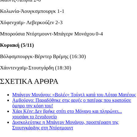
Κολωνία-Άουγκσμπουργκ 1-1
Χόφενχαϊμ- Λεβερκούζεν 2-3
Μπορούσια Ντόρτμουντ-Μπάγερν Μονάχου 0-4
Κυριακή (5/11)
Βόλφσμπουργκ-Βέρντερ Βρέμης (16:30)
Χάιντενχαϊμ-Στουτγάρδη (18:30)
ΣΧΕΤΙΚΑ ΑΡΘΡΑ
Μπάγερν Μονάχου: «Βολές» Τούχελ κατά του Λόταρ Ματέους
Αμβούργο: Παραδόθηκε στις αρχές ο πατέρας που κρατούσε
όμηρο την κόρη του!
Χάρι Κέιν: Δεν βρήκε σπίτι στο Μόναχο και πληρώνει...
χρυσάφι το ξενοδοχείο
Δυσκολεύτηκε η Μπάγερν Μονάχου, προσπέραση της
Στουτγκάρδης στη Ντόρτμουντ