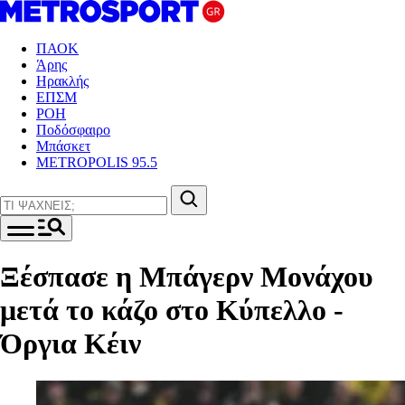
ΠΑΟΚ
Άρης
Ηρακλής
ΕΠΣΜ
ΡΟΗ
Ποδόσφαιρο
Μπάσκετ
METROPOLIS 95.5
Ξέσπασε η Μπάγερν Μονάχου
μετά το κάζο στο Κύπελλο -
Όργια Κέιν