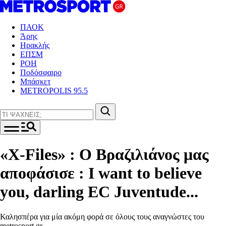
ΠΑΟΚ
Άρης
Ηρακλής
ΕΠΣΜ
ΡΟΗ
Ποδόσφαιρο
Μπάσκετ
METROPOLIS 95.5
«X-Files» : Ο Βραζιλιάνος μας
αποφάσισε : I want to believe
you, darling EC Juventude...
Καλησπέρα για μία ακόμη φορά σε όλους τους αναγνώστες του
metrosport.gr