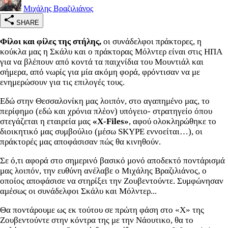
Μιχάλης Βραζιλιάνος
SHARE
Φίλοι και φίλες της στήλης,
οι συνάδελφοι πράκτορες, η
κούκλα μας η Σκάλυ και ο πράκτορας Μόλντερ είναι στις ΗΠΑ
για να βλέπουν από κοντά τα παιχνίδια του Μουντιάλ και
σήμερα, από νωρίς για μία ακόμη φορά, φρόντισαν να με
ενημερώσουν για τις επιλογές τους.
Εδώ στην Θεσσαλονίκη μας λοιπόν, στο αγαπημένο μας, το
περίφημο (εδώ και χρόνια πλέον) υπόγειο- στρατηγείο όπου
στεγάζεται η εταιρεία μας
«X-Files»
, αφού ολοκληρώθηκε το
διοικητικό μας συμβούλιο (μέσω SKYPE εννοείται…), οι
πράκτορές μας αποφάσισαν πώς θα κινηθούν.
Σε ό,τι αφορά στο σημερινό βασικό μονό αποδεκτό ποντάρισμά
μας λοιπόν, την ευθύνη ανέλαβε ο Μιχάλης Βραζιλιάνος, ο
οποίος αποφάσισε να στηρίξει την Ζουβεντούντε. Συμφώνησαν
αμέσως οι συνάδελφοι Σκάλυ και Μόλντερ...
Θα ποντάρουμε ως εκ τούτου σε πρώτη φάση στο «Χ» της
Ζουβεντούντε στην κόντρα της με την Νάουτικο, θα το