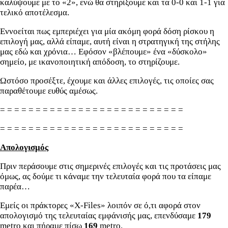
καλύψουμε με το «2», ενώ θα στηρίξουμε και τα 0-0 και 1-1 για
τελικό αποτέλεσμα.
Εννοείται πως εμπεριέχει για μία ακόμη φορά δόση ρίσκου η
επιλογή μας, αλλά είπαμε, αυτή είναι η στρατηγική της στήλης
μας εδώ και χρόνια… Εφόσον «βλέπουμε» ένα «δύσκολο»
σημείο, με ικανοποιητική απόδοση, το στηρίζουμε.
Ωστόσο προσέξτε, έχουμε και άλλες επιλογές, τις οποίες σας
παραθέτουμε ευθύς αμέσως.
= = = = = = = = = = = = = = = = = = = = = = = = = =
= = = = = = = = = = = = = = = = = = = = = = = = = =
Απολογισμός
Πριν περάσουμε στις σημερινές επιλογές και τις προτάσεις μας
όμως, ας δούμε τι κάναμε την τελευταία φορά που τα είπαμε
παρέα…
Εμείς οι πράκτορες «X-Files» λοιπόν σε ό,τι αφορά στον
απολογισμό της τελευταίας εμφάνισής μας, επενδύσαμε
179
metro και πήραμε πίσω
169
metro.