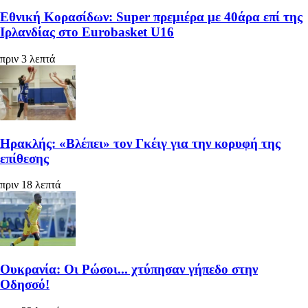
Εθνική Κορασίδων: Super πρεμιέρα με 40άρα επί της
Ιρλανδίας στο Eurobasket U16
πριν 3 λεπτά
Ηρακλής: «Βλέπει» τον Γκέιγ για την κορυφή της
επίθεσης
πριν 18 λεπτά
Ουκρανία: Οι Ρώσοι... χτύπησαν γήπεδο στην
Οδησσό!