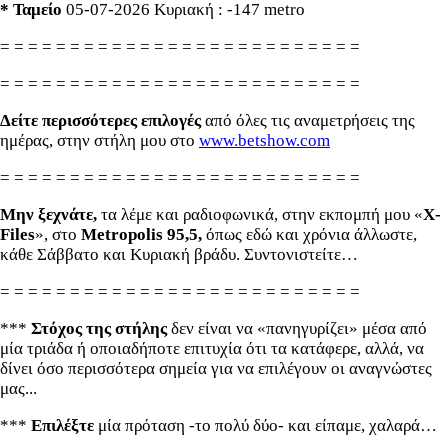
* Ταμείο
05-07-2026 Κυριακή : -147 metro
= = = = = = = = = = = = = = = = = = = = = = = = = =
= = = = = = = = = = = = = = = = = = = = = = = = = =
Δείτε περισσότερες επιλογές
από όλες τις αναμετρήσεις της
ημέρας, στην στήλη μου στο
www.betshow.com
= = = = = = = = = = = = = = = = = = = = = = = = = =
Μην ξεχνάτε,
τα λέμε και ραδιοφωνικά, στην εκπομπή μου «
X-
Files
», στο
Metropolis 95,5,
όπως εδώ και χρόνια άλλωστε,
κάθε Σάββατο και Κυριακή βράδυ. Συντονιστείτε…
= = = = = = = = = = = = = = = = = = = = = = = = = =
***
Στόχος της στήλης
δεν είναι να «πανηγυρίζει» μέσα από
μία τριάδα ή οποιαδήποτε επιτυχία ότι τα κατάφερε, αλλά, να
δίνει όσο περισσότερα σημεία για να επιλέγουν οι αναγνώστες
μας...
***
Επιλέξτε
μία πρόταση -το πολύ δύο- και είπαμε, χαλαρά…