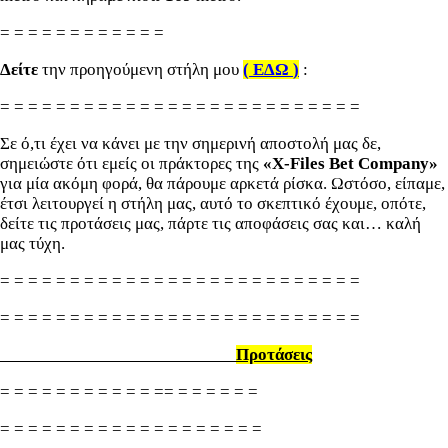
= = = = = = = = = = = =
Δείτε
την προηγούμενη στήλη μου
(
ΕΔΩ
)
:
= = = = = = = = = = = = = = = = = = = = = = = = = =
Σε ό,τι έχει να κάνει με την σημερινή αποστολή μας δε,
σημειώστε ότι εμείς οι πράκτορες της
«X-Files
Bet
Company»
για μία ακόμη φορά, θα πάρουμε αρκετά ρίσκα. Ωστόσο, είπαμε,
έτσι λειτουργεί η στήλη μας, αυτό το σκεπτικό έχουμε, οπότε,
δείτε τις προτάσεις μας, πάρτε τις αποφάσεις σας και… καλή
μας τύχη.
= = = = = = = = = = = = = = = = = = = = = = = = = =
= = = = = = = = = = = = = = = = = = = = = = = = = =
Προτάσεις
= = = = = = = = = = = == = = = = = =
= = = = = = = = = = = = = = = = = = =