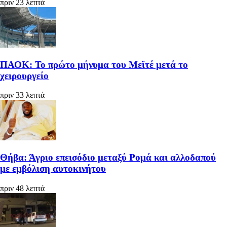
πριν 23 λεπτά
ΠΑΟΚ: Το πρώτο μήνυμα του Μεϊτέ μετά το
χειρουργείο
πριν 33 λεπτά
Θήβα: Άγριο επεισόδιο μεταξύ Ρομά και αλλοδαπού
με εμβόλιση αυτοκινήτου
πριν 48 λεπτά